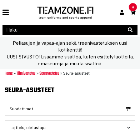
0
Peliasujen ja vapaa-ajan sekä treenivaatetuksen uusi
kotikenttä!
UUSI SIVUSTO! Lisäämme sisältöä, kuten esittelytuotteita,
omaseuroja ja muuta sisältöä.
Home
Tiimivaatetus
Seuravaatetus
»
»
»
Seura-asusteet
SEURA-ASUSTEET
Suodattimet