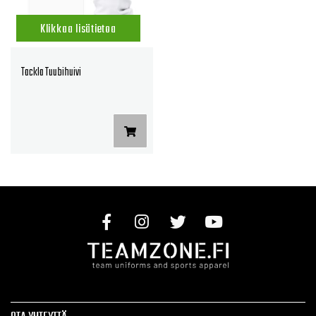
Klikkaa lisätietoa
Tackla Tuubihuivi