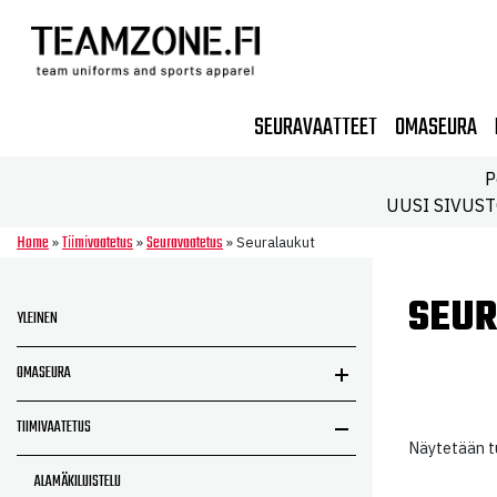
SEURAVAATTEET
OMASEURA
P
UUSI SIVUSTO!
Home
Tiimivaatetus
Seuravaatetus
»
»
»
Seuralaukut
SEU
YLEINEN
OMASEURA
TIIMIVAATETUS
Näytetään tu
ALAMÄKILUISTELU