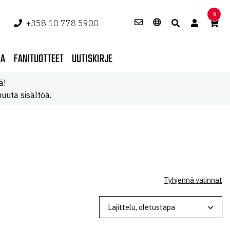
0
+358 10 778 5900
PA
FANITUOTTEET
UUTISKIRJE
ä!
uuta sisältöä.
Tyhjennä valinnat