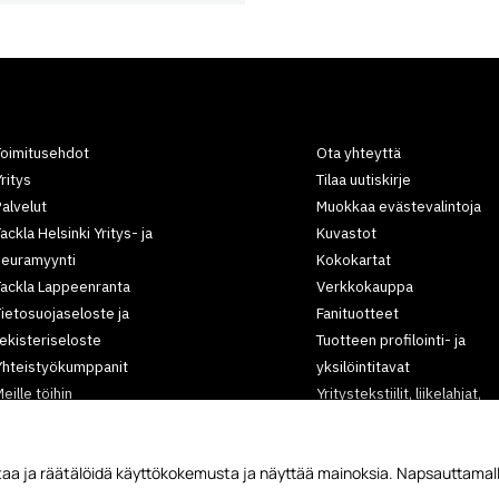
Toimitusehdot
Ota yhteyttä
ritys
Tilaa uutiskirje
alvelut
Muokkaa evästevalintoja
ackla Helsinki Yritys- ja
Kuvastot
seuramyynti
Kokokartat
Tackla Lappeenranta
Verkkokauppa
ietosuojaseloste ja
Fanituotteet
ekisteriseloste
Tuotteen profilointi- ja
Yhteistyökumppanit
yksilöintitavat
eille töihin
Yritystekstiilit, liikelahjat,
rtikkelit
työvaatteet,
tapahtumatuotteet
aa ja räätälöidä käyttökokemusta ja näyttää mainoksia. Napsauttamall