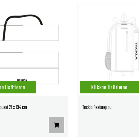
aa lisätietoa
Klikkaa lisätietoa
pussi 21 x 134 cm
Tackla Pesisreppu