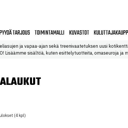
PYYDÄ TARJOUS
TOIMINTAMALLI
KUVASTOT
KULUTTAJAKAUP
eliasujen ja vapaa-ajan sekä treenivaatetuksen uusi kotikentt
 Lisäämme sisältöä, kuten esittelytuotteita, omaseuroja ja m
RALAUKUT
lokset (4 kpl)