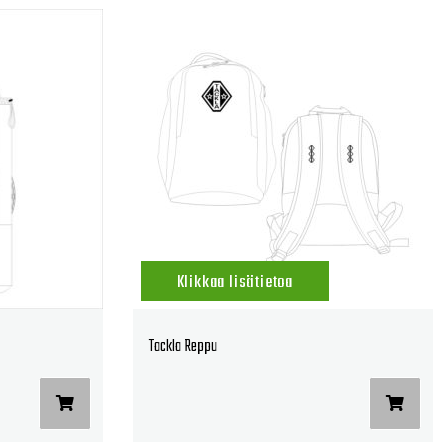
Klikkaa lisätietoa
Tackla Reppu