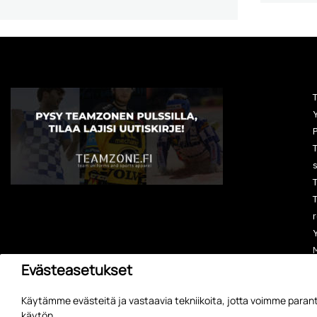
Y
P
T
T
r
M
Evästeasetukset
A
Käytämme evästeitä ja vastaavia tekniikoita, jotta voimme parant
käytön.