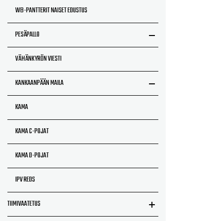
WB-PANTTERIT NAISET EDUSTUS
PESÄPALLO
VÄHÄNKYRÖN VIESTI
KANKAANPÄÄN MAILA
KAMA
KAMA C-POJAT
KAMA D-POJAT
IPV REDS
TIIMIVAATETUS