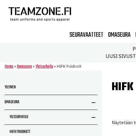
SEURAVAATTEET
OMASEURA
P
UUSI SIVUSTO!
Home
Omaseura
Yleisurheilu
»
»
»
HIFK Friidrott
HIFK
YLEINEN
OMASEURA
YLEISURHEILU
Näytetään tu
HIFK FRIIDROTT