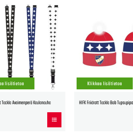
aa lisätietoa
Klikkaa lisätietoa
ott Tackla Avaimenperä Kaulanauha
HIFK Friidrott Tackla Bob Tupsupip