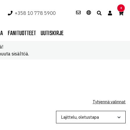
0
+358 10 778 5900
PA
FANITUOTTEET
UUTISKIRJE
ä!
uuta sisältöä.
Tyhjennä valinnat