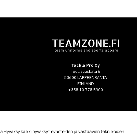
Tackla Pro Oy
Teollisuuskatu 6
53600 LAPPEENRANTA
FINLAND
+358 10 778 5900
a Hyväksy kaikki hyväksyt evästeiden ja vastaavien tekniikoiden