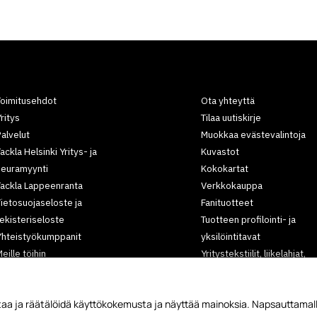
Toimitusehdot
Ota yhteyttä
ritys
Tilaa uutiskirje
alvelut
Muokkaa evästevalintoja
ackla Helsinki Yritys- ja
Kuvastot
seuramyynti
Kokokartat
Tackla Lappeenranta
Verkkokauppa
ietosuojaseloste ja
Fanituotteet
ekisteriseloste
Tuotteen profilointi- ja
Yhteistyökumppanit
yksilöintitavat
eille töihin
Yritystekstiilit, liikelahjat,
rtikkelit
työvaatteet,
tapahtumatuotteet
aa ja räätälöidä käyttökokemusta ja näyttää mainoksia. Napsauttamall