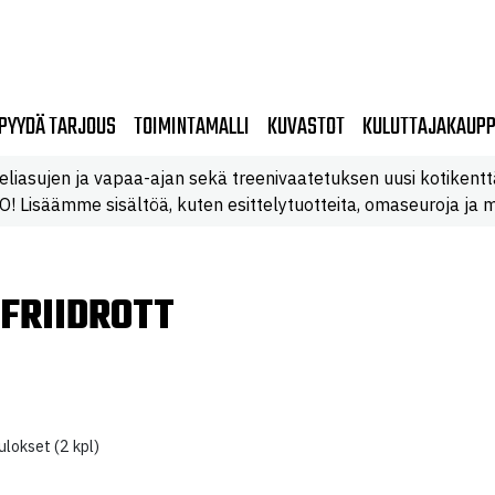
PYYDÄ TARJOUS
TOIMINTAMALLI
KUVASTOT
KULUTTAJAKAUP
eliasujen ja vapaa-ajan sekä treenivaatetuksen uusi kotikentt
 Lisäämme sisältöä, kuten esittelytuotteita, omaseuroja ja m
 FRIIDROTT
lokset (2 kpl)