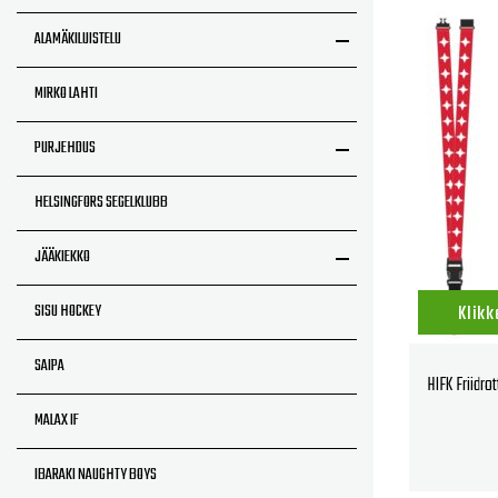
ALAMÄKILUISTELU
MIRKO LAHTI
PURJEHDUS
HELSINGFORS SEGELKLUBB
JÄÄKIEKKO
SISU HOCKEY
Klikk
SAIPA
HIFK Friidr
MALAX IF
IBARAKI NAUGHTY BOYS