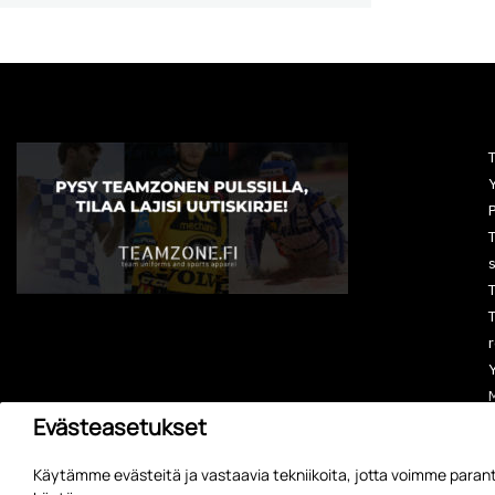
Y
P
T
T
r
M
Evästeasetukset
A
Käytämme evästeitä ja vastaavia tekniikoita, jotta voimme parant