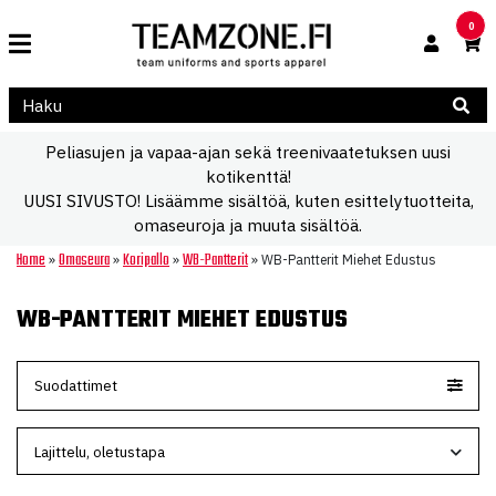
0
Peliasujen ja vapaa-ajan sekä treenivaatetuksen uusi
kotikenttä!
UUSI SIVUSTO! Lisäämme sisältöä, kuten esittelytuotteita,
omaseuroja ja muuta sisältöä.
Home
Omaseura
Koripallo
WB-Pantterit
»
»
»
»
WB-Pantterit Miehet Edustus
WB-PANTTERIT MIEHET EDUSTUS
Suodattimet