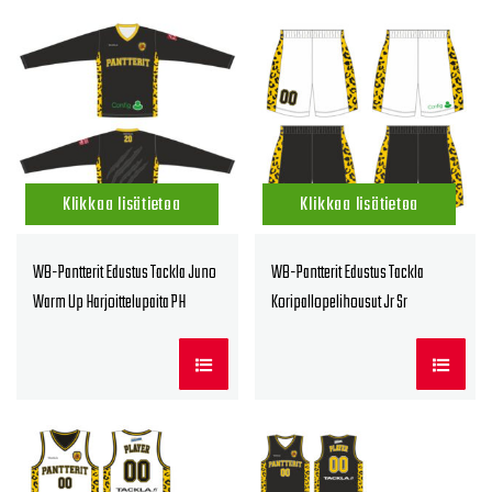
Klikkaa lisätietoa
Klikkaa lisätietoa
WB-Pantterit Edustus Tackla Juno
WB-Pantterit Edustus Tackla
Warm Up Harjoittelupaita PH
Koripallopelihousut Jr Sr
Unisex Jr Sr