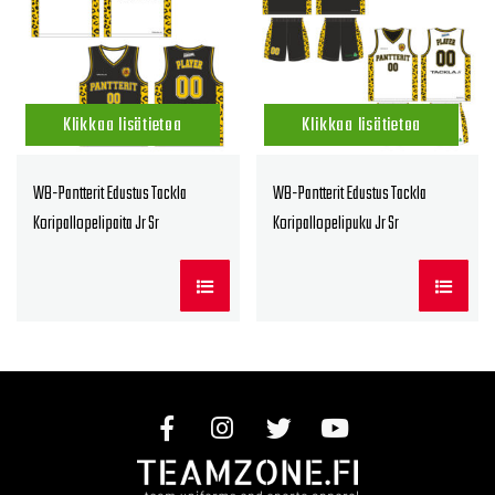
Klikkaa lisätietoa
Klikkaa lisätietoa
WB-Pantterit Edustus Tackla
WB-Pantterit Edustus Tackla
Koripallopelipaita Jr Sr
Koripallopelipuku Jr Sr