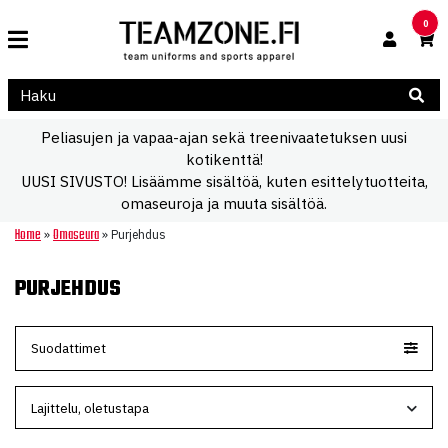
0
Peliasujen ja vapaa-ajan sekä treenivaatetuksen uusi
kotikenttä!
UUSI SIVUSTO! Lisäämme sisältöä, kuten esittelytuotteita,
omaseuroja ja muuta sisältöä.
Home
Omaseura
»
»
Purjehdus
PURJEHDUS
Suodattimet