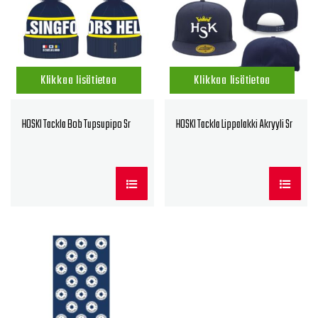
Klikkaa lisätietoa
Klikkaa lisätietoa
HOSKI Tackla Bob Tupsupipo Sr
HOSKI Tackla Lippalakki Akryyli Sr