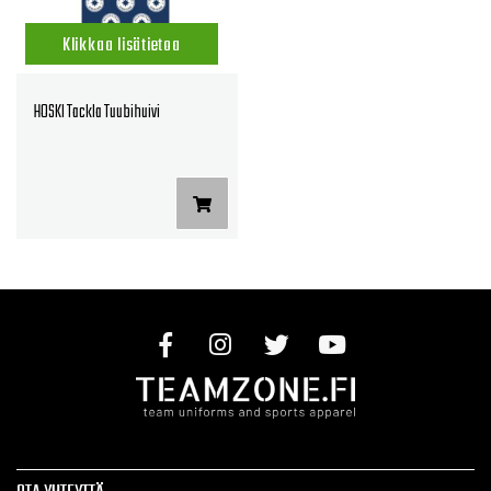
Klikkaa lisätietoa
HOSKI Tackla Tuubihuivi