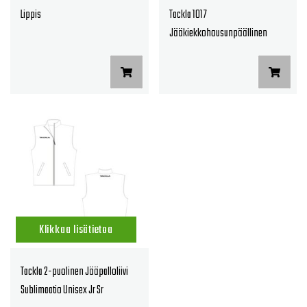
Lippis
Tackla 1017
Jääkiekkohousunpäällinen
Unisex Jr Sr
Klikkaa lisätietoa
Tackla 2-puolinen Jääpalloliivi
Sublimaatio Unisex Jr Sr