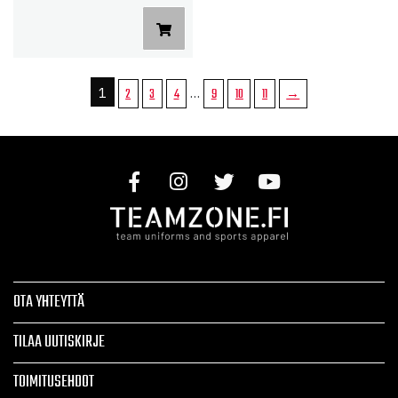
1
…
2
3
4
9
10
11
→
OTA YHTEYTTÄ
TILAA UUTISKIRJE
TOIMITUSEHDOT