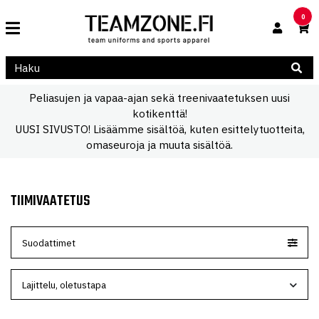
0
Peliasujen ja vapaa-ajan sekä treenivaatetuksen uusi
kotikenttä!
UUSI SIVUSTO! Lisäämme sisältöä, kuten esittelytuotteita,
Home
»
Tiimivaatetus
omaseuroja ja muuta sisältöä.
TIIMIVAATETUS
Suodattimet