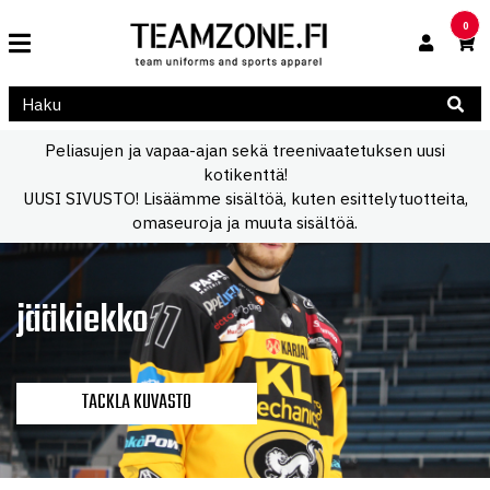
0
Peliasujen ja vapaa-ajan sekä treenivaatetuksen uusi
kotikenttä!
UUSI SIVUSTO! Lisäämme sisältöä, kuten esittelytuotteita,
omaseuroja ja muuta sisältöä.
jääkiekko
TACKLA KUVASTO