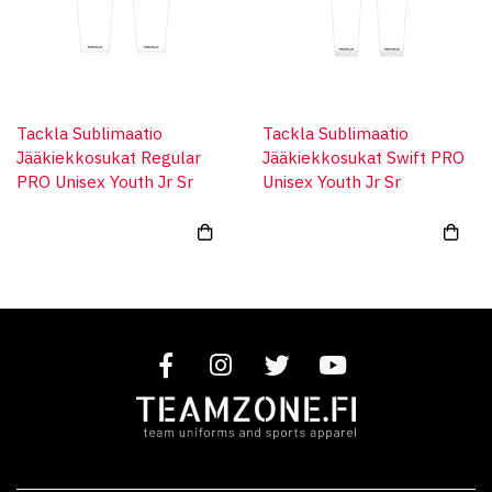
Tackla Sublimaatio
Tackla Sublimaatio
Jääkiekkosukat Regular
Jääkiekkosukat Swift PRO
PRO Unisex Youth Jr Sr
Unisex Youth Jr Sr