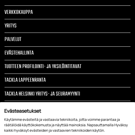
VERKKOKAUPPA
YRITYS
PALVELUT
EVÄSTEHALLINTA
TUOTTEEN PROFILOINTI- JA YKSILÖINTITAVAT
TACKLA LAPPEENRANTA
TACKLA HELSINKI YRITYS- JA SEURAMYYNTI
TIETOSUOJASELOSTE JA REKISTERISELOSTE
Evästeasetukset
Käytämme evästeitä ja vastaavia tekniikoita, jotta voimme parantaa ja
ARTIKKELIT
räätälöidä käyttökokemusta ja näyttää mainoksia. Napsauttamalla Hyväksy
kaikki hyväksyt evästeiden ja vastaavien tekniikoiden käytön.
YRITYSTEKSTIILIT, LIIKELAHJAT, TYÖVAATTEET, TAPAHTUMATUOTTEET