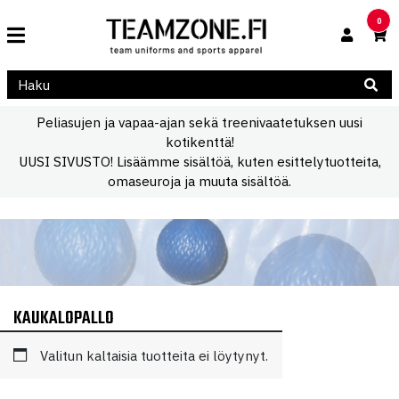
0
Home
Omaseura
»
»
Kaukalopallo
Peliasujen ja vapaa-ajan sekä treenivaatetuksen uusi
kotikenttä!
UUSI SIVUSTO! Lisäämme sisältöä, kuten esittelytuotteita,
omaseuroja ja muuta sisältöä.
KAUKALOPALLO
Valitun kaltaisia tuotteita ei löytynyt.