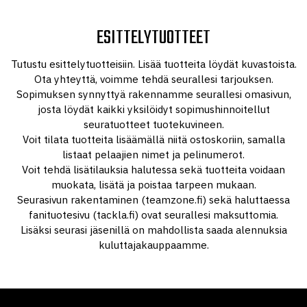
ESITTELYTUOTTEET
Tutustu esittelytuotteisiin. Lisää tuotteita löydät kuvastoista.
Ota yhteyttä, voimme tehdä seurallesi tarjouksen.
Sopimuksen synnyttyä rakennamme seurallesi omasivun,
josta löydät kaikki yksilöidyt sopimushinnoitellut
seuratuotteet tuotekuvineen.
Voit tilata tuotteita lisäämällä niitä ostoskoriin, samalla
listaat pelaajien nimet ja pelinumerot.
Voit tehdä lisätilauksia halutessa sekä tuotteita voidaan
muokata, lisätä ja poistaa tarpeen mukaan.
Seurasivun rakentaminen (teamzone.fi) sekä haluttaessa
fanituotesivu (tackla.fi) ovat seurallesi maksuttomia.
Lisäksi seurasi jäsenillä on mahdollista saada alennuksia
kuluttajakauppaamme.