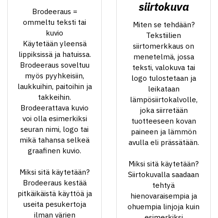
siirtokuva
Brodeeraus =
ommeltu teksti tai
Miten se tehdään?
kuvio
Tekstiilien
Käytetään yleensä
siirtomerkkaus on
lippiksissä ja hatuissa.
menetelmä, jossa
Brodeeraus soveltuu
teksti, valokuva tai
myös pyyhkeisiin,
logo tulostetaan ja
laukkuihin, paitoihin ja
leikataan
takkeihin.
lämpösiirtokalvolle,
Brodeerattava kuvio
joka siirretään
voi olla esimerkiksi
tuotteeseen kovan
seuran nimi, logo tai
paineen ja lämmön
mikä tahansa selkeä
avulla eli prässätään.
graafinen kuvio.
Miksi sitä käytetään?
Miksi sitä käytetään?
Siirtokuvalla saadaan
Brodeeraus kestää
tehtyä
pitkäikäistä käyttöä ja
hienovaraisempia ja
useita pesukertoja
ohuempia linjoja kuin
ilman värien
esimerkiksi