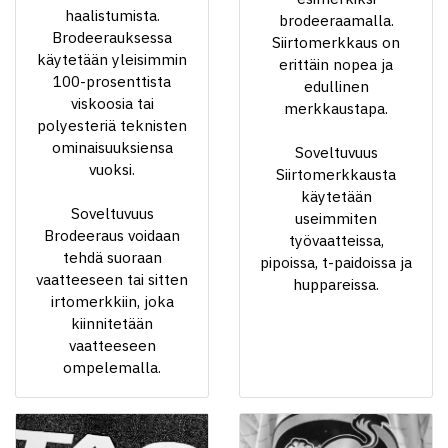
haalistumista.
brodeeraamalla.
Brodeerauksessa
Siirtomerkkaus on
käytetään yleisimmin
erittäin nopea ja
100-prosenttista
edullinen
viskoosia tai
merkkaustapa.
polyesteriä teknisten
ominaisuuksiensa
Soveltuvuus
vuoksi.
Siirtomerkkausta
käytetään
Soveltuvuus
useimmiten
Brodeeraus voidaan
työvaatteissa,
tehdä suoraan
pipoissa, t-paidoissa ja
vaatteeseen tai sitten
huppareissa.
irtomerkkiin, joka
kiinnitetään
vaatteeseen
ompelemalla.