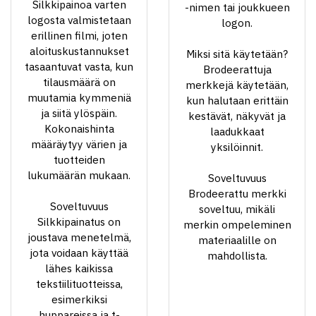
Silkkipainoa varten
-nimen tai joukkueen
logosta valmistetaan
logon.
erillinen filmi, joten
aloituskustannukset
Miksi sitä käytetään?
tasaantuvat vasta, kun
Brodeerattuja
tilausmäärä on
merkkejä käytetään,
muutamia kymmeniä
kun halutaan erittäin
ja siitä ylöspäin.
kestävät, näkyvät ja
Kokonaishinta
laadukkaat
määräytyy värien ja
yksilöinnit.
tuotteiden
lukumäärän mukaan.
Soveltuvuus
Brodeerattu merkki
Soveltuvuus
soveltuu, mikäli
Silkkipainatus on
merkin ompeleminen
joustava menetelmä,
materiaalille on
jota voidaan käyttää
mahdollista.
lähes kaikissa
tekstiilituotteissa,
esimerkiksi
huppareissa ja t-