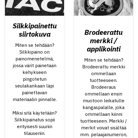
Silkkipainettu
Brodeerattu
siirtokuva
merkki /
Miten se tehdään?
applikointi
Silkkipaino on
painomenetelmä,
Miten se tehdään?
jossa värit painetaan
Brodeerattu merkki
kehykseen
ommellaan
pingotetun
tuotteeseen.
seulakankaan läpi
Brodeeraus
painettavan
ommellaan ensin
materiaalin pinnalle.
muotoon leikatulle
kangaspalalle, joka
Miksi sitä käytetään?
ommellaan kiinni
Silkkipainatus sopii
tuotteeseen. Merkki /
erityisesti suuriin
merkit voivat sisältää
tilauseriin.
mm. pelaajanumeron,