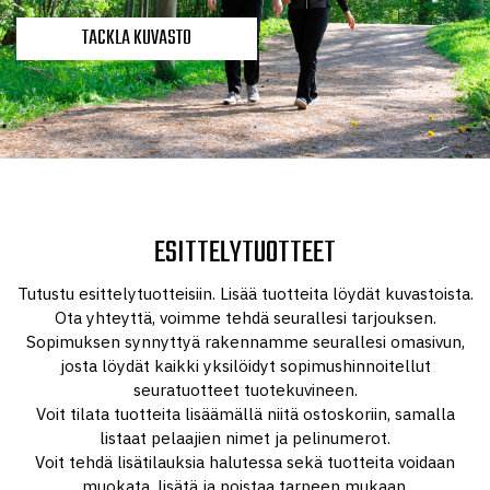
TACKLA KUVASTO
ESITTELYTUOTTEET
Tutustu esittelytuotteisiin. Lisää tuotteita löydät kuvastoista.
Ota yhteyttä, voimme tehdä seurallesi tarjouksen.
Sopimuksen synnyttyä rakennamme seurallesi omasivun,
josta löydät kaikki yksilöidyt sopimushinnoitellut
seuratuotteet tuotekuvineen.
Voit tilata tuotteita lisäämällä niitä ostoskoriin, samalla
listaat pelaajien nimet ja pelinumerot.
Voit tehdä lisätilauksia halutessa sekä tuotteita voidaan
muokata, lisätä ja poistaa tarpeen mukaan.