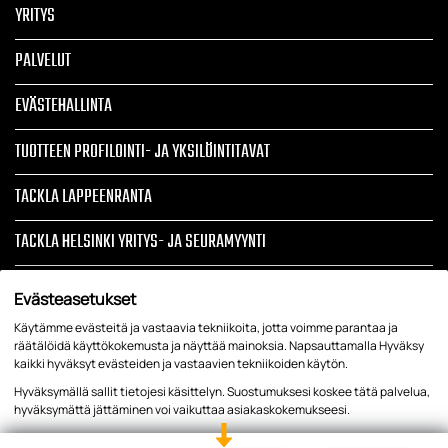
YRITYS
PALVELUT
EVÄSTEHALLINTA
TUOTTEEN PROFILOINTI- JA YKSILÖINTITAVAT
TACKLA LAPPEENRANTA
TACKLA HELSINKI YRITYS- JA SEURAMYYNTI
ARTIKKELIT
Evästeasetukset
TIETOSUOJASELOSTE JA REKISTERISELOSTE
Käytämme evästeitä ja vastaavia tekniikoita, jotta voimme parantaa ja
räätälöidä käyttökokemusta ja näyttää mainoksia. Napsauttamalla Hyväksy
kaikki hyväksyt evästeiden ja vastaavien tekniikoiden käytön.
YRITYSTEKSTIILIT, LIIKELAHJAT, TYÖVAATTEET, TAPAHTUMATUOTTEET
Hyväksymällä sallit tietojesi käsittelyn. Suostumuksesi koskee tätä palvelua,
hyväksymättä jättäminen voi vaikuttaa asiakaskokemukseesi.
Tietosuoja