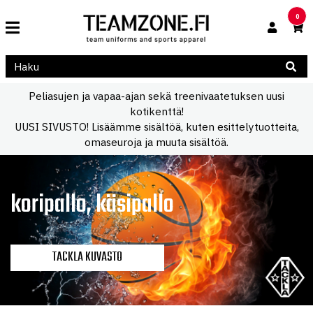
0
Peliasujen ja vapaa-ajan sekä treenivaatetuksen uusi
kotikenttä!
UUSI SIVUSTO! Lisäämme sisältöä, kuten esittelytuotteita,
omaseuroja ja muuta sisältöä.
koripallo, käsipallo
TACKLA KUVASTO