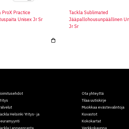
 ProX Practice
Tackla Sublimated
tuspaita Unisex Jr Sr
Jääpallohousunpäällinen Un
Jr Sr
Toimitusehdot
Ota yhteyttä
ritys
Tilaa uutiskirje
alvelut
Muokkaa evästevalintoja
ackla Helsinki Yritys- ja
Kuvastot
seuramyynti
Kokokartat
Tackla Lappeenranta
Verkkokauppa