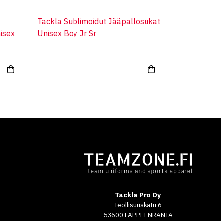
Tackla Sublimoidut Jääpallosukat
isex
Unisex Boy Jr Sr
Tackla Pro Oy
Teollisuuskatu 6
53600 LAPPEENRANTA