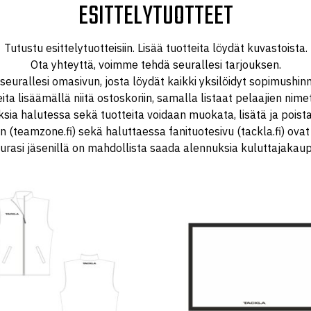
ESITTELYTUOTTEET
Tutustu esittelytuotteisiin. Lisää tuotteita löydät kuvastoista.
Ota yhteyttä, voimme tehdä seurallesi tarjouksen.
allesi omasivun, josta löydät kaikki yksilöidyt sopimushinn
teita lisäämällä niitä ostoskoriin, samalla listaat pelaajien nime
uksia halutessa sekä tuotteita voidaan muokata, lisätä ja poi
 (teamzone.fi) sekä haluttaessa fanituotesivu (tackla.fi) ovat
eurasi jäsenillä on mahdollista saada alennuksia kuluttajak