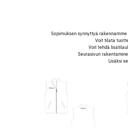
Sopimuksen synnyttyä rakennamme seur
Voit tilata tuot
Voit tehdä lisätila
Seurasivun rakentaminen
Lisäksi s