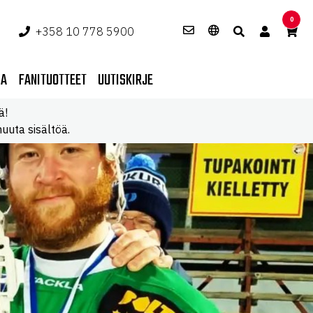
0
+358 10 778 5900
PA
FANITUOTTEET
UUTISKIRJE
ä!
uuta sisältöä.