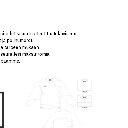
oitellut seuratuotteet tuotekuvineen.
t ja pelinumerot.
staa tarpeen mukaan.
 seurallesi maksuttomia.
auppaamme.