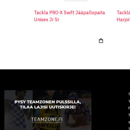
Tackla PRO-X Swift Jääpallopaita
Tackla
Unisex Jr Sr
Harjoi
Y
P
T