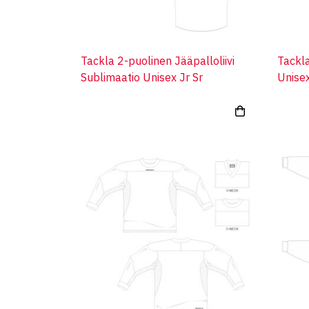
Tackla 2-puolinen Jääpalloliivi
Tackla
Sublimaatio Unisex Jr Sr
Unisex