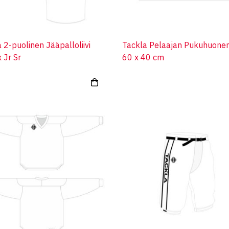
 2-puolinen Jääpalloliivi
Tackla Pelaajan Pukuhuone
 Jr Sr
60 x 40 cm