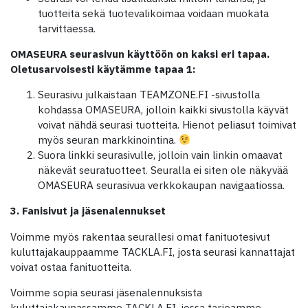
tuotteita sekä tuotevalikoimaa voidaan muokata
tarvittaessa.
OMASEURA seurasivun käyttöön on kaksi eri tapaa.
Oletusarvoisesti käytämme tapaa 1:
Seurasivu julkaistaan TEAMZONE.FI -sivustolla
kohdassa OMASEURA, jolloin kaikki sivustolla käyvät
voivat nähdä seurasi tuotteita. Hienot peliasut toimivat
myös seuran markkinointina.
Suora linkki seurasivulle, jolloin vain linkin omaavat
näkevät seuratuotteet. Seuralla ei siten ole näkyvää
OMASEURA seurasivua verkkokaupan navigaatiossa.
3. Fanisivut ja jäsenalennukset
Voimme myös rakentaa seurallesi omat fanituotesivut
kuluttajakauppaamme TACKLA.FI, josta seurasi kannattajat
voivat ostaa fanituotteita.
Voimme sopia seurasi jäsenalennuksista
kuluttajakaupassamme TACKLA.FI, jossa tarjoamme