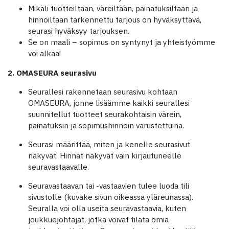
Mikäli tuotteiltaan, väreiltään, painatuksiltaan ja
hinnoiltaan tarkennettu tarjous on hyväksyttävä,
seurasi hyväksyy tarjouksen.
Se on maali – sopimus on syntynyt ja yhteistyömme
voi alkaa!
2. OMASEURA seurasivu
Seurallesi rakennetaan seurasivu kohtaan
OMASEURA, jonne lisäämme kaikki seurallesi
suunnitellut tuotteet seurakohtaisin värein,
painatuksin ja sopimushinnoin varustettuina.
Seurasi määrittää, miten ja kenelle seurasivut
näkyvät. Hinnat näkyvät vain kirjautuneelle
seuravastaavalle.
Seuravastaavan tai -vastaavien tulee luoda tili
sivustolle (kuvake sivun oikeassa yläreunassa).
Seuralla voi olla useita seuravastaavia, kuten
joukkuejohtajat, jotka voivat tilata omia