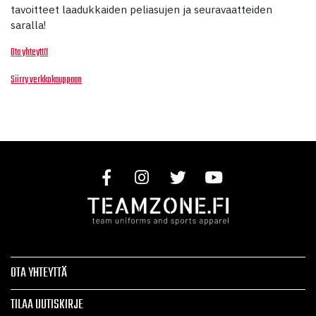
tavoitteet laadukkaiden peliasujen ja seuravaatteiden
saralla!
Ota yhteyttä
Siirry verkkokauppaan
OTA YHTEYTTÄ
TILAA UUTISKIRJE