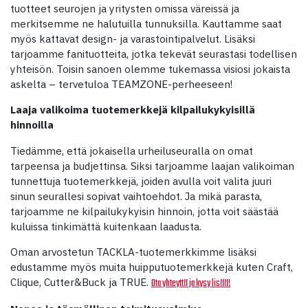
tuotteet seurojen ja yritysten omissa väreissä ja
merkitsemme ne halutuilla tunnuksilla. Kauttamme saat
myös kattavat design- ja varastointipalvelut. Lisäksi
tarjoamme fanituotteita, jotka tekevät seurastasi todellisen
yhteisön. Toisin sanoen olemme tukemassa visiosi jokaista
askelta – tervetuloa TEAMZONE-perheeseen!
Laaja valikoima tuotemerkkejä kilpailukykyisillä
hinnoilla
Tiedämme, että jokaisella urheiluseuralla on omat
tarpeensa ja budjettinsa. Siksi tarjoamme laajan valikoiman
tunnettuja tuotemerkkejä, joiden avulla voit valita juuri
sinun seurallesi sopivat vaihtoehdot. Ja mikä parasta,
tarjoamme ne kilpailukykyisin hinnoin, jotta voit säästää
kuluissa tinkimättä kuitenkaan laadusta.
Oman arvostetun TACKLA-tuotemerkkimme lisäksi
edustamme myös muita huipputuotemerkkejä kuten Craft,
Clique, Cutter&Buck ja TRUE.
Ota yhteyttä ja kysy lisää!