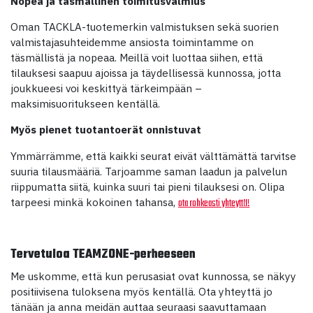
Nopea ja täsmällinen toimitusvalmius
Oman TACKLA-tuotemerkin valmistuksen sekä suorien
valmistajasuhteidemme ansiosta toimintamme on
täsmällistä ja nopeaa. Meillä voit luottaa siihen, että
tilauksesi saapuu ajoissa ja täydellisessä kunnossa, jotta
joukkueesi voi keskittyä tärkeimpään –
maksimisuoritukseen kentällä.
Myös pienet tuotantoerät onnistuvat
Ymmärrämme, että kaikki seurat eivät välttämättä tarvitse
suuria tilausmääriä. Tarjoamme saman laadun ja palvelun
riippumatta siitä, kuinka suuri tai pieni tilauksesi on. Olipa
tarpeesi minkä kokoinen tahansa,
ota rohkeasti yhteyttä!
Tervetuloa TEAMZONE-perheeseen
Me uskomme, että kun perusasiat ovat kunnossa, se näkyy
positiivisena tuloksena myös kentällä. Ota yhteyttä jo
tänään ja anna meidän auttaa seuraasi saavuttamaan