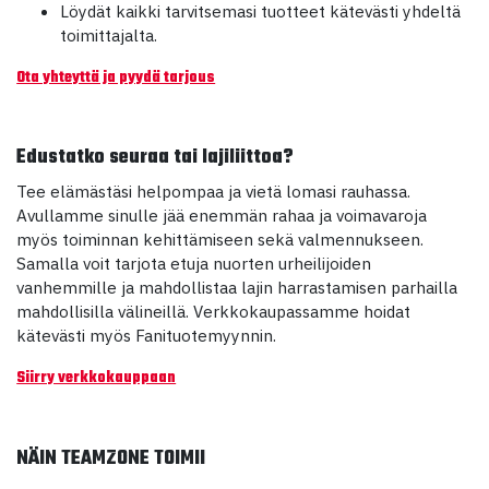
Löydät kaikki tarvitsemasi tuotteet kätevästi yhdeltä
toimittajalta.
Ota yhteyttä ja pyydä tarjous
Edustatko seuraa tai lajiliittoa?
Tee elämästäsi helpompaa ja vietä lomasi rauhassa.
Avullamme sinulle jää enemmän rahaa ja voimavaroja
myös toiminnan kehittämiseen sekä valmennukseen.
Samalla voit tarjota etuja nuorten urheilijoiden
vanhemmille ja mahdollistaa lajin harrastamisen parhailla
mahdollisilla välineillä. Verkkokaupassamme hoidat
kätevästi myös Fanituotemyynnin.
Siirry verkkokauppaan
NÄIN TEAMZONE TOIMII