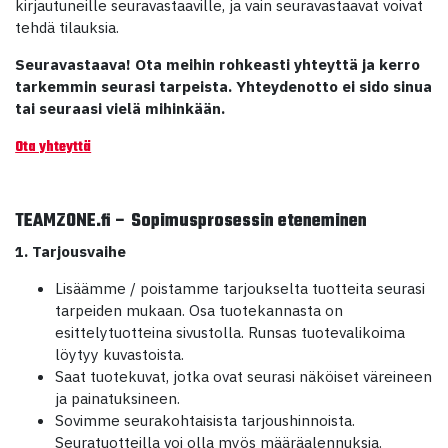
kirjautuneille seuravastaaville, ja vain seuravastaavat voivat
tehdä tilauksia.
Seuravastaava! Ota meihin rohkeasti yhteyttä ja kerro
tarkemmin seurasi tarpeista. Yhteydenotto ei sido sinua
tai seuraasi vielä mihinkään.
Ota yhteyttä
TEAMZONE.fi – Sopimusprosessin eteneminen
1. Tarjousvaihe
Lisäämme / poistamme tarjoukselta tuotteita seurasi
tarpeiden mukaan. Osa tuotekannasta on
esittelytuotteina sivustolla. Runsas tuotevalikoima
löytyy kuvastoista.
Saat tuotekuvat, jotka ovat seurasi näköiset väreineen
ja painatuksineen.
Sovimme seurakohtaisista tarjoushinnoista.
Seuratuotteilla voi olla myös määräalennuksia.