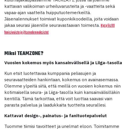
kattavan valikoiman urheiluvarusteita ja -vaatteita sekä
vapaa-ajan vaatteita huipputuotemerkeiltä.
Jäsenalennukset toimivat kuponkikoodeilla, joita voidaan
jakaa seurasi jäsenille seuravastaavan toimesta.
Kysy lisää
fanisivuista ja jäsenalennuksista!
Miksi TEAMZONE?
Vuosien kokemus myös kansainvälisellä ja Liiga-tasolla
Kun etsit luotettavaa kumppania peliasujen ja
seuravaatteiden hankintaan, kokemus on avainasemassa.
Olemme ylpeitä siitä, että meillä on vuosien kokemus niin
kotimaisella seura- ja Liiga-tasolla kuin kansainvälisilläkin
kentillä. Tämä tarkoittaa, että voit luottaa saavasi vain
parasta palvelua ja laadukkaita tuotteita seurallesi.
Kattavat design-, painatus- ja fanituotepalvelut
Tuomme tiimisi tavoitteet ja unelmat eloon. Toimitamme