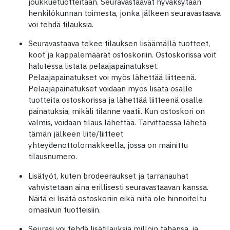
joukkuetuotteitaan. Seuravastaavat hyväksytään
henkilökunnan toimesta, jonka jälkeen seuravastaava
voi tehdä tilauksia.
Seuravastaava tekee tilauksen lisäämällä tuotteet,
koot ja kappalemäärät ostoskoriin. Ostoskorissa voit
halutessa listata pelaajapainatukset.
Pelaajapainatukset voi myös lähettää liitteenä.
Pelaajapainatukset voidaan myös lisätä osalle
tuotteita ostoskorissa ja lähettää liitteenä osalle
painatuksia, mikäli tilanne vaatii. Kun ostoskori on
valmis, voidaan tilaus lähettää. Tarvittaessa lähetä
tämän jälkeen liite/liitteet
yhteydenottolomakkeella, jossa on mainittu
tilausnumero.
Lisätyöt, kuten brodeeraukset ja tarranauhat
vahvistetaan aina erillisesti seuravastaavan kanssa.
Näitä ei lisätä ostoskoriin eikä niitä ole hinnoiteltu
omasivun tuotteisiin.
Seurasi voi tehdä lisätilauksia milloin tahansa, ja