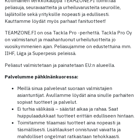
Kotimainen verkkokauppa TEAMZONE.FI toimittaa
peliasuja, seuravaatteita ja urheiluvarusteita seuroille,
lajiliitoille sekä yrityksille nopeasti ja edullisesti.
Kauttamme löydät myös parhaat fanituotteet!
TEAMZONE.FI on osa Tackla Pro -perhettä. Tackla Pro Oy
on valmistanut ja maahantuonut urheilutuotteita jo
vuosikymmenien ajan. Peliasujamme on edustettuina mm.
IIHF, Liiga ja Superpesis peleissä.
Peliasut valmistetaan ja painatetaan EU:n alueella.
Palvelumme pähkinänkuoressa:
Meillä sinua palvelevat suoraan valmistajien
asiantuntijat. Avullamme löydät aina sinulle parhaiten
sopivat tuotteet ja palvelut.
Ei turhia välikäsiä – säästät aikaa ja rahaa. Saat
huippulaadukkaat tuotteet erittäin edulliseen hintaan.
Toimitamme tilaamasi tuotteet aina nopeasti ja
täsmällisesti. Lisätilaukset onnistuvat vaivatta ja
mahdolliset ongelmat ratkaistaan tehokkaasti.