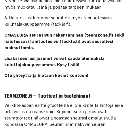
5. Voit tehdä lisätilauksia aina halutessasi. Tuotteita voidaan
myös muokata, lisätä ja poistaa tarpeen mukaan.
6. Halutessasi luomme seurallesi myös fanituotesivun
kuluttajakauppaamme (tackla.fi).
OMASEURA seurasivun rakentaminen (teamzone.fi) sekä
halutessasi fanituotesivu (tackla.fi) ovat seurallesi
maksuttomia.
Lisäksi seurasi jäsenet voivat saada alennuksia
kuluttajakaupassamme. Kysy lisää!
Ota yhteyttä ja hiotaan kuviot kuntoon!
TEAMZONE.fi – Tuotteet ja tuotehinnat
Verkkokaupan esittelytuotteilla ei ole kiinteitä hintoja eikä
niitä voi lisätä ostoskoriin. Sopimukseen perustuvat
seuratuotteet näkyvät ainoastaan seurasi omalla sivulla
kohdassa OMASEURA. Seurahinnat näkyvät seuran