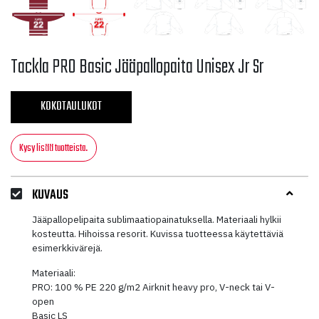
Tackla PRO Basic Jääpallopaita Unisex Jr Sr
KOKOTAULUKOT
Kysy lisää tuotteista.
KUVAUS
Jääpallopelipaita sublimaatiopainatuksella. Materiaali hylkii
kosteutta. Hihoissa resorit. Kuvissa tuotteessa käytettäviä
esimerkkivärejä.
Materiaali:
PRO: 100 % PE 220 g/m2 Airknit heavy pro, V-neck tai V-
open
Basic LS