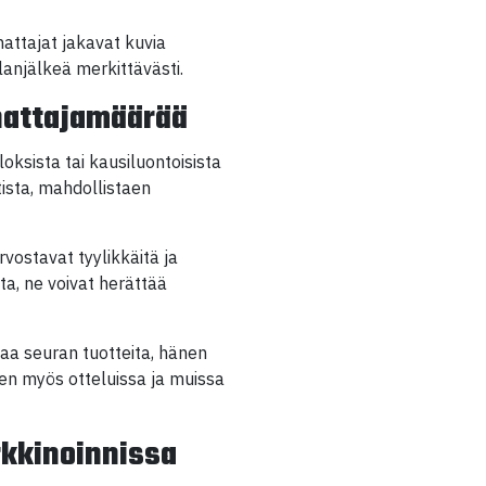
nattajat jakavat kuvia
alanjälkeä merkittävästi.
nnattajamäärää
loksista tai kausiluontoisista
ista, mahdollistaen
rvostavat tyylikkäitä ja
ta, ne voivat herättää
taa seuran tuotteita, hänen
en myös otteluissa ja muissa
rkkinoinnissa