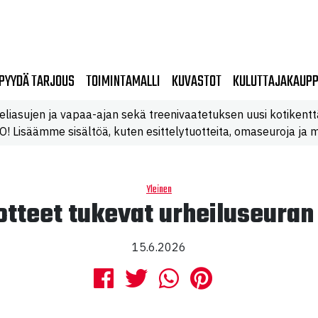
PYYDÄ TARJOUS
TOIMINTAMALLI
KUVASTOT
KULUTTAJAKAUP
eliasujen ja vapaa-ajan sekä treenivaatetuksen uusi kotikentt
 Lisäämme sisältöä, kuten esittelytuotteita, omaseuroja ja m
Yleinen
otteet tukevat urheiluseura
15.6.2026