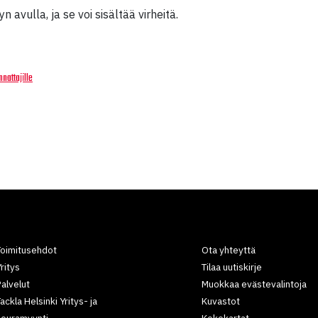
 avulla, ja se voi sisältää virheitä.
nnattajille
Toimitusehdot
Ota yhteyttä
ritys
Tilaa uutiskirje
alvelut
Muokkaa evästevalintoja
ackla Helsinki Yritys- ja
Kuvastot