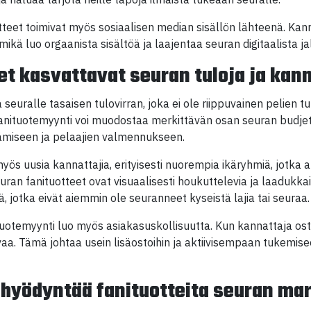
otteet toimivat myös sosiaalisen median sisällön lähteenä. Kan
mikä luo orgaanista sisältöä ja laajentaa seuran digitaalista j
et kasvattavat seuran tuloja ja ka
seuralle tasaisen tulovirran, joka ei ole riippuvainen pelien tu
 fanituotemyynti voi muodostaa merkittävän osan seuran budjet
tämiseen ja pelaajien valmennukseen.
ös uusia kannattajia, erityisesti nuorempia ikäryhmiä, jotka a
uran fanituotteet ovat visuaalisesti houkuttelevia ja laadukkai
, jotka eivät aiemmin ole seuranneet kyseistä lajia tai seuraa.
ituotemyynti luo myös asiakasuskollisuutta. Kun kannattaja os
aa. Tämä johtaa usein lisäostoihin ja aktiivisempaan tukemise
 hyödyntää fanituotteita seuran ma