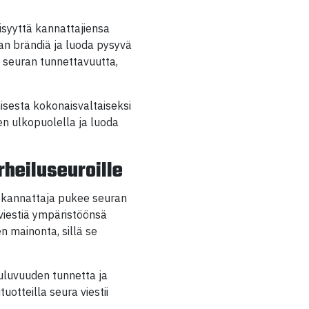
lisyyttä kannattajiensa
an brändiä ja luoda pysyvä
ta seuran tunnettavuutta,
isesta kokonaisvaltaiseksi
en ulkopuolella ja luoda
rheiluseuroille
un kannattaja pukee seuran
 viestiä ympäristöönsä
n mainonta, sillä se
uuluvuuden tunnetta ja
uotteilla seura viestii