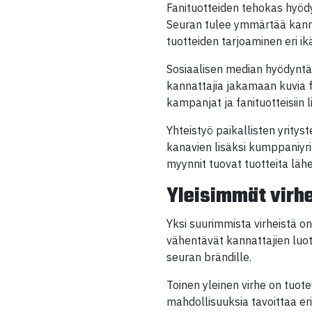
Fanituotteiden tehokas hyöd
Seuran tulee ymmärtää kannat
tuotteiden tarjoaminen eri ik
Sosiaalisen median hyödyntä
kannattajia jakamaan kuvia f
kampanjat ja fanituotteisiin l
Yhteistyö paikallisten yrity
kanavien lisäksi kumppaniyri
myynnit tuovat tuotteita lä
Yleisimmät virh
Yksi suurimmista virheistä o
vähentävät kannattajien luott
seuran brändille.
Toinen yleinen virhe on tuot
mahdollisuuksia tavoittaa er