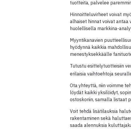
tuotteita, palvelee paremmin 
Hinnoitteluvirheet voivat myö
alhaiset hinnat voivat antaa
huolellisella markkina-analyy
Myyntikanavien puutteellisuu
hyödynnä kaikkia mahdollisu
menestyksekkäälle fanituot
Tutustu esittelytuotteisiin ve
erilaisia vaihtoehtoja seuralle
Ota yhteyttä, niin voimme t
löydät kaikki yksilöidyt, sopi
ostoskoriin, samalla listaat 
Voit tehdä lisätilauksia halu
rakentaminen sekä haluttaess
saada alennuksia kuluttaj