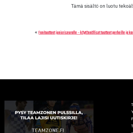
Tämä sisältö on luotu tekoälyn
«
Fanituotteet junioriseuralle – käytännölliset tuotteet perheille ja ka
Y
P
T