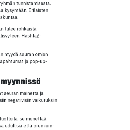
eryhmän tunnistamisesta.
a kysyntään. Erilaisten
askuntaa.
n tulee rohkaista
llisyyteen. Hashtag-
daan myydä seuran omien
istapahtumat ja pop-up-
a myynnissä
at seuran mainetta ja
n negatiivisiin vaikutuksiin
stuotteita, se menettää
kä edullisia että premium-