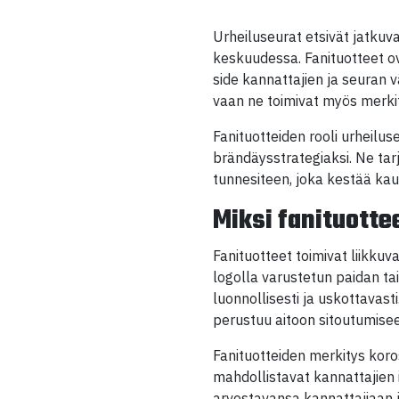
Urheiluseurat etsivät jatkuv
keskuudessa. Fanituotteet o
side kannattajien ja seuran v
vaan ne toimivat myös merkit
Fanituotteiden rooli urheilu
brändäysstrategiaksi. Ne tar
tunnesiteen, joka kestää kau
Miksi fanituotte
Fanituotteet toimivat liikku
logolla varustetun paidan ta
luonnollisesti ja uskottavas
perustuu aitoon sitoutumise
Fanituotteiden merkitys koro
mahdollistavat kannattajien i
arvostavansa kannattajiaan j