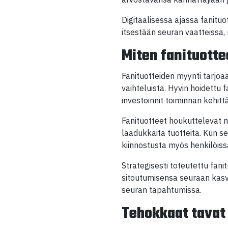
Digitaalisessa ajassa fanitu
itsestään seuran vaatteissa, 
Miten fanituotte
Fanituotteiden myynti tarjoaa 
vaihteluista. Hyvin hoidettu
investoinnit toiminnan kehit
Fanituotteet houkuttelevat my
laadukkaita tuotteita. Kun se
kiinnostusta myös henkilöissä
Strategisesti toteutettu fan
sitoutumisensa seuraan kasv
seuran tapahtumissa.
Tehokkaat tavat