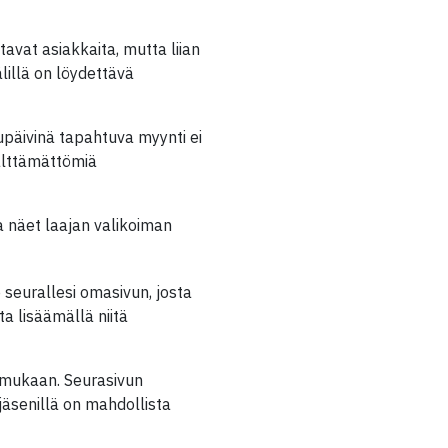
tavat asiakkaita, mutta liian
lillä on löydettävä
upäivinä tapahtuva myynti ei
älttämättömiä
ta näet laajan valikoiman
seurallesi omasivun, josta
ta lisäämällä niitä
en mukaan. Seurasivun
jäsenillä on mahdollista