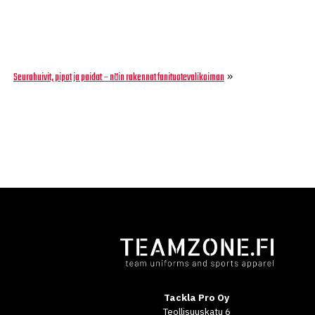
»
Seurahuivit, pipot ja paidat – näin rakennat fanituotevalikoiman
Tackla Pro Oy
Teollisuuskatu 6