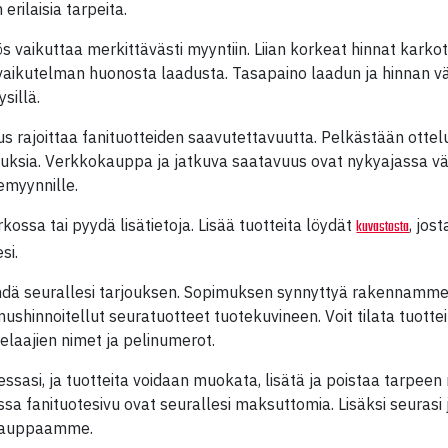
erilaisia tarpeita.
s vaikuttaa merkittävästi myyntiin. Liian korkeat hinnat karkot
 vaikutelman huonosta laadusta. Tasapaino laadun ja hinnan vä
sillä.
s rajoittaa fanituotteiden saavutettavuutta. Pelkästään ottel
uksia. Verkkokauppa ja jatkuva saatavuus ovat nykyajassa v
emyynnille.
rkossa tai pyydä lisätietoja. Lisää tuotteita löydät
, jos
kuvastosta
si.
ehdä seurallesi tarjouksen. Sopimuksen synnyttyä rakennamme 
mushinnoitellut seuratuotteet tuotekuvineen. Voit tilata tuottei
pelaajien nimet ja pelinumerot.
tessasi, ja tuotteita voidaan muokata, lisätä ja poistaa tarpe
a fanituotesivu ovat seurallesi maksuttomia. Lisäksi seurasi 
akauppaamme.