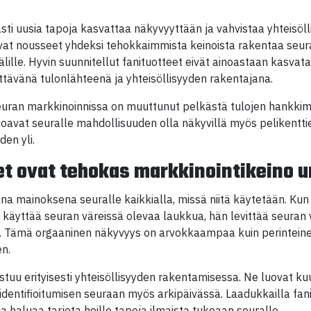
asti uusia tapoja kasvattaa näkyvyyttään ja vahvistaa yhteisöl
vat nousseet yhdeksi tehokkaimmista keinoista rakentaa seur
älille. Hyvin suunnitellut fanituotteet eivät ainoastaan kasva
tävänä tulonlähteenä ja yhteisöllisyyden rakentajana.
seuran markkinoinnissa on muuttunut pelkästä tulojen hankkim
joavat seuralle mahdollisuuden olla näkyvillä myös pelikentti
den yli.
et ovat tehokas markkinointikeino u
vana mainoksena seuralle kaikkialla, missä niitä käytetään. K
i käyttää seuran väreissä olevaa laukkua, hän levittää seuran
ti. Tämä orgaaninen näkyvyys on arvokkaampaa kuin perinteine
en.
stuu erityisesti yhteisöllisyyden rakentamisessa. Ne luovat k
dentifioitumisen seuraan myös arkipäivässä. Laadukkailla fanit
a haluaa tarjota heille tapoja ilmaista tukeaan seuralle.