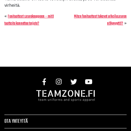
virheitä.
«
Fanituotteet seurakauppaan – mitä
Miten fanituotteet tukevat urheiluseuran
»
tuotteita kannattaa tarjota?
näkyvyyttä?
OTA YHTEYTTÄ