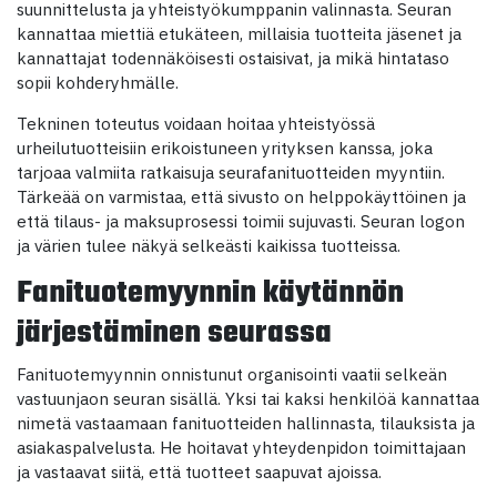
suunnittelusta ja yhteistyökumppanin valinnasta. Seuran
kannattaa miettiä etukäteen, millaisia tuotteita jäsenet ja
kannattajat todennäköisesti ostaisivat, ja mikä hintataso
sopii kohderyhmälle.
Tekninen toteutus voidaan hoitaa yhteistyössä
urheilutuotteisiin erikoistuneen yrityksen kanssa, joka
tarjoaa valmiita ratkaisuja seurafanituotteiden myyntiin.
Tärkeää on varmistaa, että sivusto on helppokäyttöinen ja
että tilaus- ja maksuprosessi toimii sujuvasti. Seuran logon
ja värien tulee näkyä selkeästi kaikissa tuotteissa.
Fanituotemyynnin käytännön
järjestäminen seurassa
Fanituotemyynnin onnistunut organisointi vaatii selkeän
vastuunjaon seuran sisällä. Yksi tai kaksi henkilöä kannattaa
nimetä vastaamaan fanituotteiden hallinnasta, tilauksista ja
asiakaspalvelusta. He hoitavat yhteydenpidon toimittajaan
ja vastaavat siitä, että tuotteet saapuvat ajoissa.