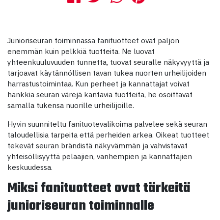
Junioriseuran toiminnassa fanituotteet ovat paljon
enemmän kuin pelkkiä tuotteita. Ne luovat
yhteenkuuluvuuden tunnetta, tuovat seuralle näkyvyyttä ja
tarjoavat käytännöllisen tavan tukea nuorten urheilijoiden
harrastustoimintaa. Kun perheet ja kannattajat voivat
hankkia seuran värejä kantavia tuotteita, he osoittavat
samalla tukensa nuorille urheilijoille.
Hyvin suunniteltu fanituotevalikoima palvelee sekä seuran
taloudellisia tarpeita että perheiden arkea. Oikeat tuotteet
tekevät seuran brändistä näkyvämmän ja vahvistavat
yhteisöllisyyttä pelaajien, vanhempien ja kannattajien
keskuudessa.
Miksi fanituotteet ovat tärkeitä
junioriseuran toiminnalle