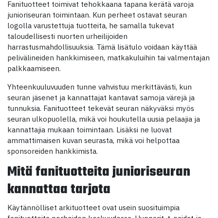
Fanituotteet toimivat tehokkaana tapana kerätä varoja
junioriseuran toimintaan. Kun perheet ostavat seuran
logolla varustettuja tuotteita, he samalla tukevat
taloudellisesti nuorten urheilijoiden
harrastusmahdollisuuksia. Tämä lisätulo voidaan käyttää
pelivälineiden hankkimiseen, matkakuluihin tai valmentajan
palkkaamiseen.
Yhteenkuuluvuuden tunne vahvistuu merkittävästi, kun
seuran jäsenet ja kannattajat kantavat samoja värejä ja
tunnuksia. Fanituotteet tekevät seuran näkyväksi myös
seuran ulkopuolella, mikä voi houkutella uusia pelaajia ja
kannattajia mukaan toimintaan. Lisäksi ne luovat
ammattimaisen kuvan seurasta, mikä voi helpottaa
sponsoreiden hankkimista.
Mitä fanituotteita junioriseuran
kannattaa tarjota
Käytännölliset arkituotteet ovat usein suosituimpia