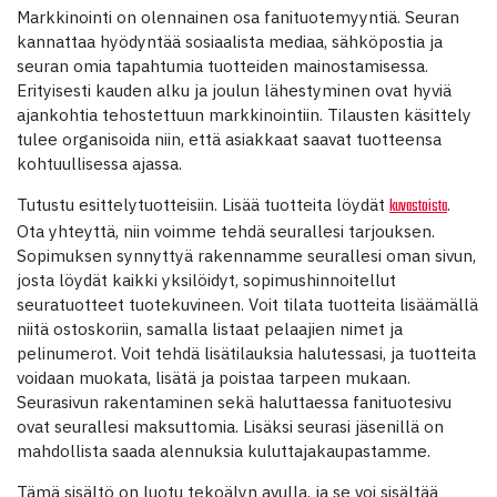
Markkinointi on olennainen osa fanituotemyyntiä. Seuran
kannattaa hyödyntää sosiaalista mediaa, sähköpostia ja
seuran omia tapahtumia tuotteiden mainostamisessa.
Erityisesti kauden alku ja joulun lähestyminen ovat hyviä
ajankohtia tehostettuun markkinointiin. Tilausten käsittely
tulee organisoida niin, että asiakkaat saavat tuotteensa
kohtuullisessa ajassa.
Tutustu esittelytuotteisiin. Lisää tuotteita löydät
.
kuvastoista
Ota yhteyttä, niin voimme tehdä seurallesi tarjouksen.
Sopimuksen synnyttyä rakennamme seurallesi oman sivun,
josta löydät kaikki yksilöidyt, sopimushinnoitellut
seuratuotteet tuotekuvineen. Voit tilata tuotteita lisäämällä
niitä ostoskoriin, samalla listaat pelaajien nimet ja
pelinumerot. Voit tehdä lisätilauksia halutessasi, ja tuotteita
voidaan muokata, lisätä ja poistaa tarpeen mukaan.
Seurasivun rakentaminen sekä haluttaessa fanituotesivu
ovat seurallesi maksuttomia. Lisäksi seurasi jäsenillä on
mahdollista saada alennuksia kuluttajakaupastamme.
Tämä sisältö on luotu tekoälyn avulla, ja se voi sisältää