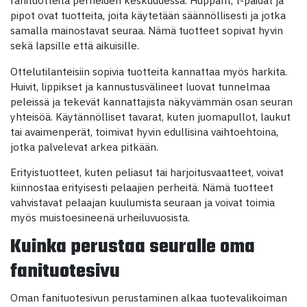
fanituotteita perheiden keskuudessa. Hupparit, t-paidat ja
pipot ovat tuotteita, joita käytetään säännöllisesti ja jotka
samalla mainostavat seuraa. Nämä tuotteet sopivat hyvin
sekä lapsille että aikuisille.
Ottelutilanteisiin sopivia tuotteita kannattaa myös harkita.
Huivit, lippikset ja kannustusvälineet luovat tunnelmaa
peleissä ja tekevät kannattajista näkyvämmän osan seuran
yhteisöä. Käytännölliset tavarat, kuten juomapullot, laukut
tai avaimenperät, toimivat hyvin edullisina vaihtoehtoina,
jotka palvelevat arkea pitkään.
Erityistuotteet, kuten peliasut tai harjoitusvaatteet, voivat
kiinnostaa erityisesti pelaajien perheitä. Nämä tuotteet
vahvistavat pelaajan kuulumista seuraan ja voivat toimia
myös muistoesineenä urheiluvuosista.
Kuinka perustaa seuralle oma
fanituotesivu
Oman fanituotesivun perustaminen alkaa tuotevalikoiman