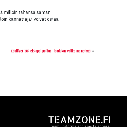
hdä milloin tahansa saman
loin kannattajat voivat ostaa
»
Edulliset jääkiekkopelipaidat – laadukas valikoima netistä