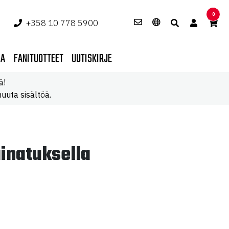
0
+358 10 778 5900
PA
FANITUOTTEET
UUTISKIRJE
ä!
uuta sisältöä.
ainatuksella