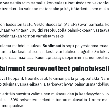
än vaatteisiin toimittamalla korkealaatuiset tiedostot vektorifo
atustekniikka valitaan materiaalin ja käyttötarkoituksen muk
on tiedoston laatu. Vektoritiedostot (AI, EPS) ovat parhaita, 
vitaan vähintään 300 dpi resoluutiolla painokokoaan vastaava
odein tarkan toiston varmistamiseksi.
rilaisia mahdollisuuksia.
Sublimaatio
sopii polyesterimateriaa
 antaa korkealaatuisen ja kestävän tuloksen logoille. Siirtokuv
a pienissä määrissä. Kuumaprässäys sopii nimiin ja numeroihin
ituimmat seuravaatteet painatuksel
ovat hupparit, treenihousut, tekninen paita ja toppatakki. Näm
ituksista vapaa-aikaan ja tarjoavat hyvät painatusmahdollisu
 erittäin suosittu valinta sen mukavuuden ja kestävyyden vuok
lla – 50% polyesteri -sekoitus tuntuu mukavalta. Unisex-malli
 monipuoliset.