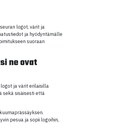
seuran logot, värit ja
inatustiedot ja hyödyntämälle
toimitukseen suoraan
si ne ovat
got ja värit erilaisilla
 sekä sisäisesti että
a kuumaprässäyksen.
yvin pesua ja sopii logoihin,