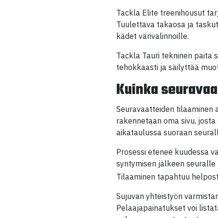
Tackla Elite treenihousut ta
Tuulettava takaosa ja taskut
kädet värivalinnoille.
Tackla Tauri tekninen paita 
tehokkaasti ja säilyttää muo
Kuinka seuravaa
Seuravaatteiden tilaaminen 
rakennetaan oma sivu, josta 
aikataulussa suoraan seurall
Prosessi etenee kuudessa vai
syntymisen jälkeen seurall
Tilaaminen tapahtuu helposti
Sujuvan yhteistyön varmist
Pelaajapainatukset voi listat