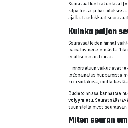
Seuravaatteet rakentavat
j
kilpailuissa ja harjoituksiss
ajalla. Laadukkaat seuravaatt
Kuinka paljon s
Seuravaatteiden hinnat vaiht
painatusmenetelmästä. Tilau
edullisemman hinnan.
Hinnoitteluun vaikuttavat te
logopainatus huppareissa m
kuin siirtokuva, mutta kestä
Budjetoinnissa kannattaa h
volyymietu
. Seurat säästäv
suunnitella myös seuraavan
Miten seuran oma