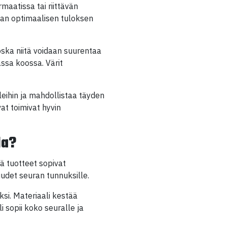
rmaatissa tai riittävän
aan optimaalisen tuloksen
koska niitä voidaan suurentaa
ssa koossa. Värit
leihin ja mahdollistaa täyden
at toimivat hyvin
.
la?
ä tuotteet sopivat
udet seuran tunnuksille.
si. Materiaali kestää
 sopii koko seuralle ja