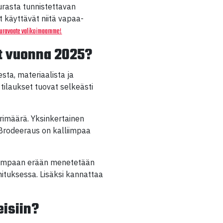
rasta tunnistettavan
t käyttävät niitä vapaa-
seuravaate valikoimaamme!
t vuonna 2025?
sta, materiaalista ja
ilaukset tuovat selkeästi
ärimäärä. Yksinkertainen
Brodeeraus on kalliimpaa
seampaan erään menetetään
mituksessa. Lisäksi kannattaa
eisiin?