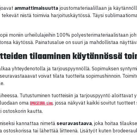
rjoavat
ammattimaisuutta
joustomateriaalillaan ja käytännölli
 tekevät niistä toimivia harjoituskäytössä. Täysi sublimaatio
sopii moniin urheilulajeihin 100% polyesterimateriaalistaan joh
tonsa käytössä. Painatusalue on suuri ja mahdollistaa näyttä
tteiden tilaaminen käytännössä toi
alkaa yhteydenotolla ja tarjouspyynnöllä. Sopimuksen syntymi
seuravastaaavat voivat tilata tuotteita sopimushinnoin. Toimi
e.
heessa. Tutustuminen tuotteisiin ja tarjouspyyntö aloittavat
e luodaan oma
, jossa näkyvät kaikki sovitut tuotteet
OMASEURA-sivu
 ostoskorin kautta.
amiseksi kannattaa nimetä
seuravastaava
, joka hoitaa tilauks
a ostoskorissa tai lähettää liitteenä. Lisätyöt kuten brodeera