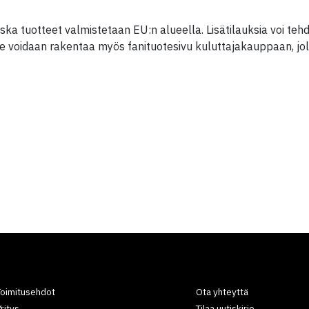
oska tuotteet valmistetaan EU:n alueella. Lisätilauksia voi te
e voidaan rakentaa myös fanituotesivu kuluttajakauppaan, jol
Toimitusehdot
Ota yhteyttä
ritys
Tilaa uutiskirje