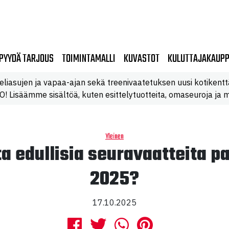
PYYDÄ TARJOUS
TOIMINTAMALLI
KUVASTOT
KULUTTAJAKAUP
eliasujen ja vapaa-ajan sekä treenivaatetuksen uusi kotikentt
 Lisäämme sisältöä, kuten esittelytuotteita, omaseuroja ja m
Yleinen
ta edullisia seuravaatteita p
2025?
17.10.2025