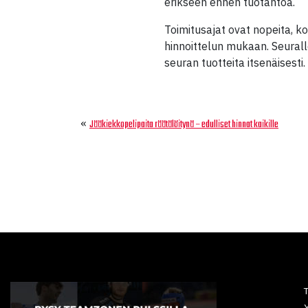
erikseen ennen tuotantoa.
Toimitusajat ovat nopeita, k
hinnoittelun mukaan. Seurall
seuran tuotteita itsenäisesti.
«
Jääkiekkopelipaita räätälöitynä – edulliset hinnat kaikille
Y