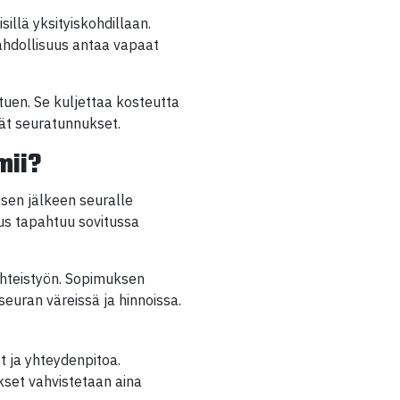
sillä yksityiskohdillaan.
mahdollisuus antaa vapaat
tuen. Se kuljettaa kosteutta
vät seuratunnukset.
mii?
sen jälkeen seuralle
tus tapahtuu sovitussa
 yhteistyön. Sopimuksen
 seuran väreissä ja hinnoissa.
et ja yhteydenpitoa.
ukset vahvistetaan aina