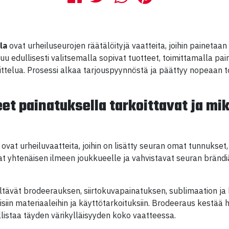
la
ovat urheiluseurojen räätälöityjä vaatteita, joihin painetaan 
uu edullisesti valitsemalla sopivat tuotteet, toimittamalla pa
ittelua. Prosessi alkaa tarjouspyynnöstä ja päättyy nopeaan 
et painatuksella tarkoittavat ja mik
at urheiluvaatteita, joihin on lisätty seuran omat tunnukset, lo
at yhtenäisen ilmeen joukkueelle ja vahvistavat seuran brändiä
ltävät brodeerauksen, siirtokuvapainatuksen, sublimaation j
isiin materiaaleihin ja käyttötarkoituksiin. Brodeeraus kestää h
listaa täyden värikylläisyyden koko vaatteessa.