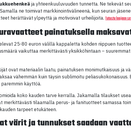
oukkuehenkeä
ja yhteenkuuluvuuden tunnetta. Ne tekevät seu
a. Samalla ne toimivat markkinointivälineenä, kun seuran jäsene
eet herättävät ylpeyttä ja motivoivat urheilijoita.
Tutustu laajaan 
euravaatteet painatuksella maksava
elevat 25-80 euron välillä kappaletta kohden riippuen tuottee
smäärä vaikuttaa merkittävästi yksikköhintaan – suuremmat t
kijät ovat materiaalin laatu, painatuksen monimutkaisuus ja v
aksaa vähemmän kuin täysin sublimoitu peliasukokonaisuus. 
ä paremmin käyttöä.
uomioida koko kauden tarve kerralla. Jakamalla tilaukset u
ät merkittävästi tilaamalla perus- ja fanituotteet samassa toi
 kauden tarpeet etukäteen.
t värit ja tunnukset saadaan vaatt