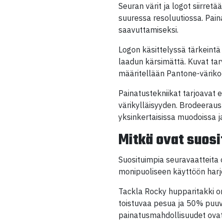
Seuran värit ja logot siirretä
suuressa resoluutiossa. Pain
saavuttamiseksi.
Logon käsittelyssä tärkeintä 
laadun kärsimättä. Kuvat tar
määritellään Pantone-väriko
Painatustekniikat tarjoavat e
värikylläisyyden. Brodeeraus
yksinkertaisissa muodoissa j
Mitkä ovat suos
Suosituimpia seuravaatteita 
monipuoliseen käyttöön harjo
Tackla Rocky hupparitakki on
toistuvaa pesua ja 50% puuvi
painatusmahdollisuudet ovat