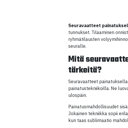
Seuravaatteet painatuksel
tunnukset. Tilaaminen onnist
ryhmätilausten volyymihinno
seuralle.
Mitä seuravaatte
tärkeitä?
Seuravaatteet painatuksella ov
painatustekniikoilla. Ne luov
ulospäin.
Painatusmahdollisuudet sisä
Jokainen tekniikka sopii erila
kun taas sublimaatio mahdol