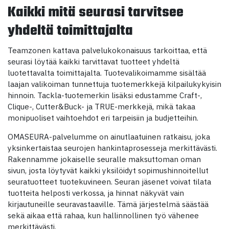
Kaikki mitä seurasi tarvitsee
yhdeltä toimittajalta
Teamzonen kattava palvelukokonaisuus tarkoittaa, että
seurasi löytää kaikki tarvittavat tuotteet yhdeltä
luotettavalta toimittajalta. Tuotevalikoimamme sisältää
laajan valikoiman tunnettuja tuotemerkkejä kilpailukykyisin
hinnoin. Tackla-tuotemerkin lisäksi edustamme Craft-,
Clique-, Cutter&Buck- ja TRUE-merkkejä, mikä takaa
monipuoliset vaihtoehdot eri tarpeisiin ja budjetteihin.
OMASEURA-palvelumme on ainutlaatuinen ratkaisu, joka
yksinkertaistaa seurojen hankintaprosesseja merkittävästi.
Rakennamme jokaiselle seuralle maksuttoman oman
sivun, josta löytyvät kaikki yksilöidyt sopimushinnoitellut
seuratuotteet tuotekuvineen. Seuran jäsenet voivat tilata
tuotteita helposti verkossa, ja hinnat näkyvät vain
kirjautuneille seuravastaaville. Tämä järjestelmä säästää
sekä aikaa että rahaa, kun hallinnollinen työ vähenee
merkittävästi.