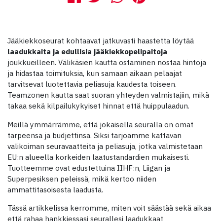
Jääkiekkoseurat kohtaavat jatkuvasti haastetta löytää
laadukkaita ja edullisia jääkiekkopelipaitoja
joukkueilleen. Välikäsien kautta ostaminen nostaa hintoja
ja hidastaa toimituksia, kun samaan aikaan pelaajat
tarvitsevat luotettavia peliasuja kaudesta toiseen.
Teamzonen kautta saat suoran yhteyden valmistajiin, mikä
takaa sekä kilpailukykyiset hinnat että huippulaadun.
Meillä ymmärrämme, että jokaisella seuralla on omat
tarpeensa ja budjettinsa. Siksi tarjoamme kattavan
valikoiman seuravaatteita ja peliasuja, jotka valmistetaan
EU:n alueella korkeiden laatustandardien mukaisesti.
Tuotteemme ovat edustettuina IIHF:n, Liigan ja
Superpesiksen peleissä, mikä kertoo niiden
ammattitasoisesta laadusta.
Tässä artikkelissa kerromme, miten voit säästää sekä aikaa
että rahaa hankkiessasi seurallesi laadukkaat