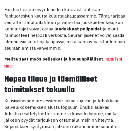
Fanituotteiden myynti hoituu kätevästi erillisen
fanituotesivun kautta kuluttajakaupassamme. Tämä tarjoaa
seuralle lisätulonlähteen ja vahvistaa joukkuehenkeä, kun
kannattajat voivat ostaa
laadukkaat pelipaidat
ja muut
fanituotteet helposti verkosta. Seuran jäsenet voivat saada
alennuksia kuluttajakaupassa, mikä kannustaa sitoutumaan
seuraan entistä vahvemmin.
Meiltä saat myös pelisukat ja housunpäälliset,
tutustu lisää
!
täältä
Nopea tilaus ja täsmälliset
toimitukset takuulla
Kuusivaiheinen prosessimme takaa sujuvan ja tehokkaan
palvelukokemuksen alusta loppuun. Ensiksi asiakas
tutustuu esittelytuotteisiimme ja kuvastoihimme, minkä
jälkeen pyydät tarjouksen ottamalla meihin yhteyttä.
Sopimuksen syntymisen jälkeen rakennamme seurallesi