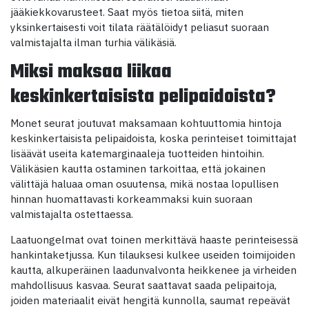
jääkiekkovarusteet. Saat myös tietoa siitä, miten
yksinkertaisesti voit tilata räätälöidyt peliasut suoraan
valmistajalta ilman turhia välikäsiä.
Miksi maksaa liikaa
keskinkertaisista pelipaidoista?
Monet seurat joutuvat maksamaan kohtuuttomia hintoja
keskinkertaisista pelipaidoista, koska perinteiset toimittajat
lisäävät useita katemarginaaleja tuotteiden hintoihin.
Välikäsien kautta ostaminen tarkoittaa, että jokainen
välittäjä haluaa oman osuutensa, mikä nostaa lopullisen
hinnan huomattavasti korkeammaksi kuin suoraan
valmistajalta ostettaessa.
Laatuongelmat ovat toinen merkittävä haaste perinteisessä
hankintaketjussa. Kun tilauksesi kulkee useiden toimijoiden
kautta, alkuperäinen laadunvalvonta heikkenee ja virheiden
mahdollisuus kasvaa. Seurat saattavat saada pelipaitoja,
joiden materiaalit eivät hengitä kunnolla, saumat repeävät