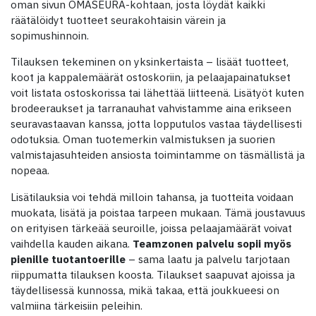
oman sivun OMASEURA-kohtaan, josta löydät kaikki
räätälöidyt tuotteet seurakohtaisin värein ja
sopimushinnoin.
Tilauksen tekeminen on yksinkertaista – lisäät tuotteet,
koot ja kappalemäärät ostoskoriin, ja pelaajapainatukset
voit listata ostoskorissa tai lähettää liitteenä. Lisätyöt kuten
brodeeraukset ja tarranauhat vahvistamme aina erikseen
seuravastaavan kanssa, jotta lopputulos vastaa täydellisesti
odotuksia. Oman tuotemerkin valmistuksen ja suorien
valmistajasuhteiden ansiosta toimintamme on täsmällistä ja
nopeaa.
Lisätilauksia voi tehdä milloin tahansa, ja tuotteita voidaan
muokata, lisätä ja poistaa tarpeen mukaan. Tämä joustavuus
on erityisen tärkeää seuroille, joissa pelaajamäärät voivat
vaihdella kauden aikana.
Teamzonen palvelu sopii myös
pienille tuotantoerille
– sama laatu ja palvelu tarjotaan
riippumatta tilauksen koosta. Tilaukset saapuvat ajoissa ja
täydellisessä kunnossa, mikä takaa, että joukkueesi on
valmiina tärkeisiin peleihin.