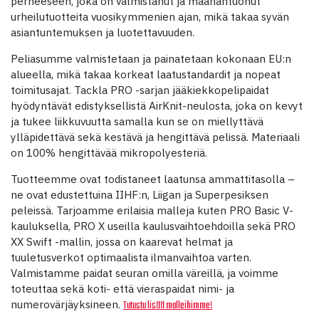
perheeseen, joka on valmistanut ja maahantuonut
urheilutuotteita vuosikymmenien ajan, mikä takaa syvän
asiantuntemuksen ja luotettavuuden.
Peliasumme valmistetaan ja painatetaan kokonaan EU:n
alueella, mikä takaa korkeat laatustandardit ja nopeat
toimitusajat. Tackla PRO -sarjan jääkiekkopelipaidat
hyödyntävät edistyksellistä AirKnit-neulosta, joka on kevyt
ja tukee liikkuvuutta samalla kun se on miellyttävä
ylläpidettävä sekä kestävä ja hengittävä pelissä. Materiaali
on 100% hengittävää mikropolyesteriä.
Tuotteemme ovat todistaneet laatunsa ammattitasolla –
ne ovat edustettuina IIHF:n, Liigan ja Superpesiksen
peleissä. Tarjoamme erilaisia malleja kuten PRO Basic V-
kauluksella, PRO X useilla kaulusvaihtoehdoilla sekä PRO
XX Swift -mallin, jossa on kaarevat helmat ja
tuuletusverkot optimaalista ilmanvaihtoa varten.
Valmistamme paidat seuran omilla väreillä, ja voimme
toteuttaa sekä koti- että vieraspaidat nimi- ja
numerovärjäyksineen.
Tutustu lisää malleihimme!