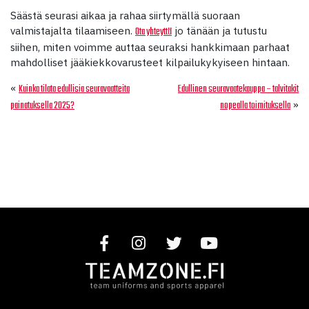
Säästä seurasi aikaa ja rahaa siirtymällä suoraan
valmistajalta tilaamiseen.
jo tänään ja tutustu
Ota yhteyttä
siihen, miten voimme auttaa seuraksi hankkimaan parhaat
mahdolliset jääkiekkovarusteet kilpailukykyiseen hintaan.
«
Kuinka tilata edullisia seuravaatteita
Edullinen seuravaatekauppa – talvitakit
»
painatuksella 2025?
nopealla toimituksella