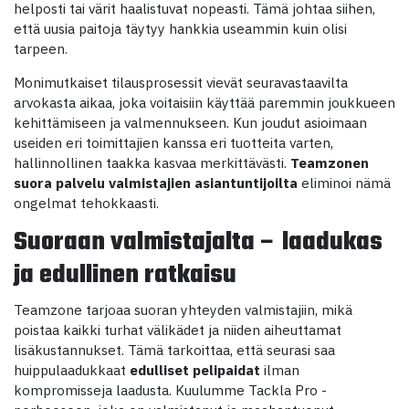
helposti tai värit haalistuvat nopeasti. Tämä johtaa siihen,
että uusia paitoja täytyy hankkia useammin kuin olisi
tarpeen.
Monimutkaiset tilausprosessit vievät seuravastaavilta
arvokasta aikaa, joka voitaisiin käyttää paremmin joukkueen
kehittämiseen ja valmennukseen. Kun joudut asioimaan
useiden eri toimittajien kanssa eri tuotteita varten,
hallinnollinen taakka kasvaa merkittävästi.
Teamzonen
suora palvelu valmistajien asiantuntijoilta
eliminoi nämä
ongelmat tehokkaasti.
Suoraan valmistajalta – laadukas
ja edullinen ratkaisu
Teamzone tarjoaa suoran yhteyden valmistajiin, mikä
poistaa kaikki turhat välikädet ja niiden aiheuttamat
lisäkustannukset. Tämä tarkoittaa, että seurasi saa
huippulaadukkaat
edulliset pelipaidat
ilman
kompromisseja laadusta. Kuulumme Tackla Pro -