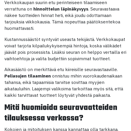
Verkkokaupan suurin etu perinteiseen tilaamiseen
verrattuna on
hinnoittelun läpinäkyvyys
. Seuravastaava
näkee tuotteiden hinnat heti, eikä joudu odottamaan
tarjouksia viikkokausia. Tämä nopeuttaa päätöksentekoa
huomattavasti.
Kustannussäästöt syntyvät useasta tekijästä. Verkkokaupat
voivat tarjota kilpailukykyisempiä hintoja, koska välikädet
jäävät pois prosessista. Lisäksi seuran on helppo vertailla eri
vaihtoehtoja ja valita budjettiin sopivimmat tuotteet.
Aikasäästö on merkittävä etu kiireisille seuravastaaville.
Peliasujen tilaaminen
onnistuu mihin vuorokaudenaikaan
tahansa, eikä tapaamisia tarvitse sovittaa myyjien
aikatauluihin. Laajempi valikoima tarkoittaa myös sitä, että
kaikki tarvittavat tuotteet löytyvät yhdestä paikasta.
Mitä huomioida seuravaatteiden
tilauksessa verkossa?
Kokojen ja mitoituksen kanssa kannattaa olla tarkkana.