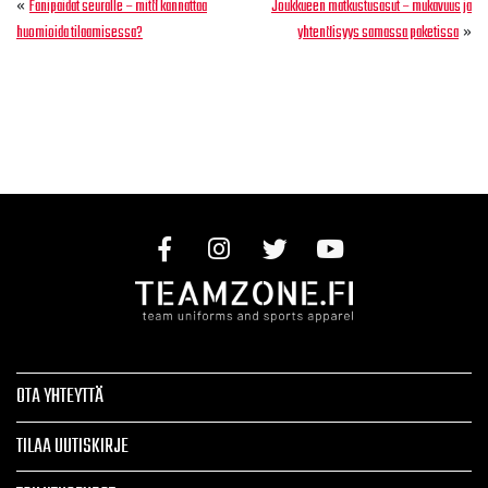
«
Fanipaidat seuralle – mitä kannattaa
Joukkueen matkustusasut – mukavuus ja
»
huomioida tilaamisessa?
yhtenäisyys samassa paketissa
OTA YHTEYTTÄ
TILAA UUTISKIRJE