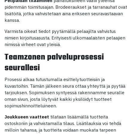
Pelipaidan tilaaminen
painatuksineen vaatii yleensä
pidemmän toimitusajan. Brodeeraukset ja tarranauhat ovat
lisätöitä, jotka vahvistetaan aina erikseen seuravastaavan
kanssa.
Varmista oikeat tiedot pyytämällä pelaajilta vahvistus
nimien kirjoitusasusta. Erityisesti ulkomaalaisten pelaajien
nimissä virheet ovat yleisiä.
Teamzonen palveluprosessi
seurallesi
Prosessi alkaa tutustumalla esittelytuotteisiin ja
kuvastoihin. Tämän jälkeen seura ottaa yhteyttä ja pyytää
tarjouksen. Sopimuksen syntyessä rakennamme seuralle
oman sivun, josta löytyvät kaikki yksilöidyt tuotteet
sopimushinnoitteluineen.
Joukkueen vaatteet
tilataan lisäämällä tuotteita
ostoskoriin ja vahvistamalla tilaus. Lisätilauksia voi tehdä
milloin tahansa, ja tuotteita voidaan muokata tarpeen