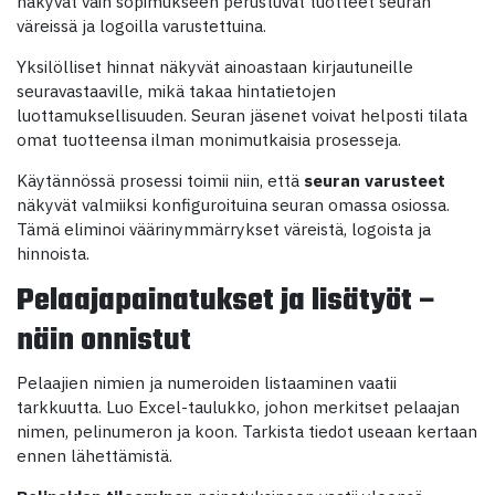
näkyvät vain sopimukseen perustuvat tuotteet seuran
väreissä ja logoilla varustettuina.
Yksilölliset hinnat näkyvät ainoastaan kirjautuneille
seuravastaaville, mikä takaa hintatietojen
luottamuksellisuuden. Seuran jäsenet voivat helposti tilata
omat tuotteensa ilman monimutkaisia prosesseja.
Käytännössä prosessi toimii niin, että
seuran varusteet
näkyvät valmiiksi konfiguroituina seuran omassa osiossa.
Tämä eliminoi väärinymmärrykset väreistä, logoista ja
hinnoista.
Pelaajapainatukset ja lisätyöt –
näin onnistut
Pelaajien nimien ja numeroiden listaaminen vaatii
tarkkuutta. Luo Excel-taulukko, johon merkitset pelaajan
nimen, pelinumeron ja koon. Tarkista tiedot useaan kertaan
ennen lähettämistä.