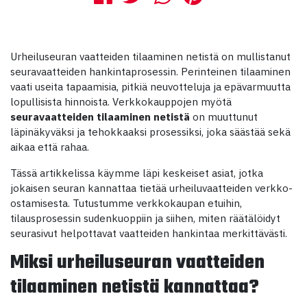
Urheiluseuran vaatteiden tilaaminen netistä on mullistanut
seuravaatteiden hankintaprosessin. Perinteinen tilaaminen
vaati useita tapaamisia, pitkiä neuvotteluja ja epävarmuutta
lopullisista hinnoista. Verkkokauppojen myötä
seuravaatteiden tilaaminen netistä
on muuttunut
läpinäkyväksi ja tehokkaaksi prosessiksi, joka säästää sekä
aikaa että rahaa.
Tässä artikkelissa käymme läpi keskeiset asiat, jotka
jokaisen seuran kannattaa tietää urheiluvaatteiden verkko-
ostamisesta. Tutustumme verkkokaupan etuihin,
tilausprosessin sudenkuoppiin ja siihen, miten räätälöidyt
seurasivut helpottavat vaatteiden hankintaa merkittävästi.
Miksi urheiluseuran vaatteiden
tilaaminen netistä kannattaa?