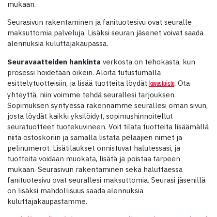
mukaan.
Seurasivun rakentaminen ja fanituotesivu ovat seuralle
maksuttomia palveluja. Lisäksi seuran jäsenet voivat saada
alennuksia kuluttajakaupassa.
Seuravaatteiden hankinta
verkosta on tehokasta, kun
prosessi hoidetaan oikein. Aloita tutustumalla
esittelytuotteisiin, ja lisää tuotteita löydät
. Ota
kuvastoista
yhteyttä, niin voimme tehdä seurallesi tarjouksen.
Sopimuksen syntyessä rakennamme seurallesi oman sivun,
josta löydät kaikki yksilöidyt, sopimushinnoitellut
seuratuotteet tuotekuvineen. Voit tilata tuotteita lisäämällä
niitä ostoskoriin ja samalla listata pelaajien nimet ja
pelinumerot. Lisätilaukset onnistuvat halutessasi, ja
tuotteita voidaan muokata, lisätä ja poistaa tarpeen
mukaan. Seurasivun rakentaminen sekä haluttaessa
fanituotesivu ovat seurallesi maksuttomia. Seurasi jäsenillä
on lisäksi mahdollisuus saada alennuksia
kuluttajakaupastamme.