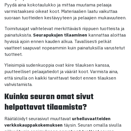
Pyydä aina kokotaulukko ja mittaa muutama pelaaja
varmistaaksesi oikeat koot. Materiaalien laatu vaikuttaa
suoraan tuotteiden kestävyyteen ja pelaajien mukavuuteen.
Toimitusajat vaihtelevat merkittävästi riippuen tuotteista ja
painatuksista.
Seurapukujen tilaaminen
kannattaa aloittaa
hyvissä ajoin ennen kauden alkua. Tavallisesti pelkät
vaatteet saapuvat nopeammin kuin painatuksilla varustetut
tuotteet.
Yleisimpiä sudenkuoppia ovat kiire tilauksen kanssa,
puutteelliset pelaajatiedot ja väärät koot. Varmista aina,
että sinulla on kaikki tarvittavat tiedot ennen tilauksen
vahvistamista.
Kuinka seuran omat sivut
helpottavat tilaamista?
Räätälöidyt seurasivut muuttavat
urheiluvaatteiden
verkkokauppakokemuksen
täysin. Seuran omalla sivulla