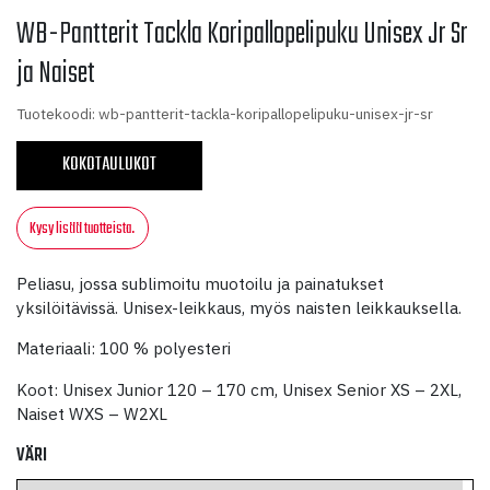
WB-Pantterit Tackla Koripallopelipuku Unisex Jr Sr
ja Naiset
Tuotekoodi: wb-pantterit-tackla-koripallopelipuku-unisex-jr-sr
KOKOTAULUKOT
Kysy lisää tuotteista.
Peliasu, jossa sublimoitu muotoilu ja painatukset
yksilöitävissä. Unisex-leikkaus, myös naisten leikkauksella.
Materiaali: 100 % polyesteri
Koot: Unisex Junior 120 – 170 cm, Unisex Senior XS – 2XL,
Naiset WXS – W2XL
VÄRI