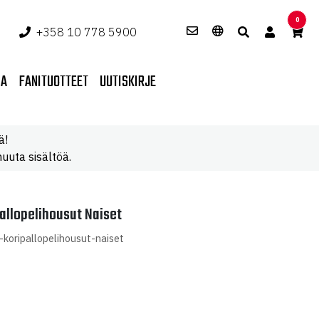
0
+358 10 778 5900
PA
FANITUOTTEET
UUTISKIRJE
ä!
uuta sisältöä.
allopelihousut Naiset
-koripallopelihousut-naiset