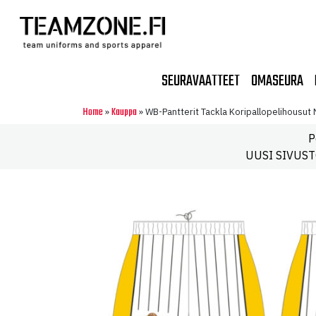
SEURAVAATTEET
OMASEURA
Home
Kauppa
»
»
WB-Pantterit Tackla Koripallopelihousut 
P
UUSI SIVUSTO!