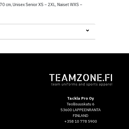
170 cm, Unisex Senior XS – 2XL, Naiset WXS –
Tackla Pro Oy
Teollisuuskatu 6
53600 LAPPEENRANTA
FINLAND
+358 10 778 5900