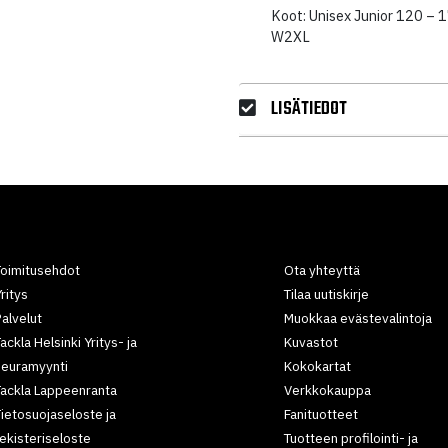
Koot: Unisex Junior 120 – 
W2XL
LISÄTIEDOT
Toimitusehdot
Ota yhteyttä
ritys
Tilaa uutiskirje
alvelut
Muokkaa evästevalintoja
ackla Helsinki Yritys- ja
Kuvastot
seuramyynti
Kokokartat
Tackla Lappeenranta
Verkkokauppa
ietosuojaseloste ja
Fanituotteet
ekisteriseloste
Tuotteen profilointi- ja