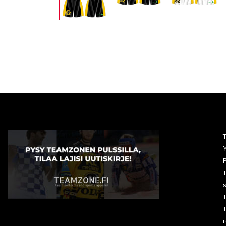
Y
P
T
T
r