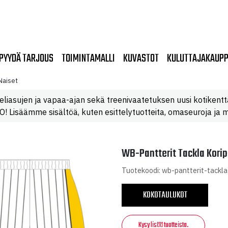
PYYDÄ TARJOUS
TOIMINTAMALLI
KUVASTOT
KULUTTAJAKAUP
Naiset
eliasujen ja vapaa-ajan sekä treenivaatetuksen uusi kotikentt
 Lisäämme sisältöä, kuten esittelytuotteita, omaseuroja ja m
WB-Pantterit Tackla Korip
Tuotekoodi: wb-pantterit-tackla
KOKOTAULUKOT
Kysy lisää tuotteista.