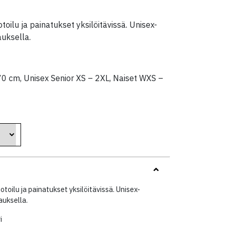
toilu ja painatukset yksilöitävissä. Unisex-
auksella.
70 cm, Unisex Senior XS – 2XL, Naiset WXS –
otoilu ja painatukset yksilöitävissä. Unisex-
auksella.
i