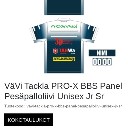
VäVi Tackla PRO-X BBS Panel
Pesäpalloliivi Unisex Jr Sr
Tuotekoodi: vävi-tackla-pro-x-bbs-panel-pesäpalloliivi-unisex-jr-sr
KOKOTAULUKOT