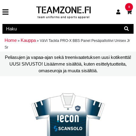
0
Home
Kauppa
»
»
VäVi Tackla PRO-X BBS Panel Pesäpalloliivi Unisex Jr
Sr
Peliasujen ja vapaa-ajan sekä treenivaatetuksen uusi kotikenttä!
UUSI SIVUSTO! Lisäämme sisältöä, kuten esittelytuotteita,
omaseuroja ja muuta sisältöä.