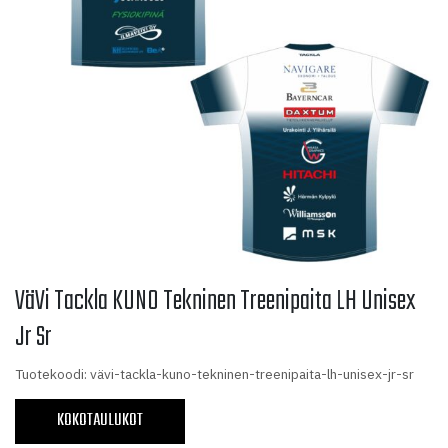
VäVi Tackla KUNO Tekninen Treenipaita LH Unisex
Jr Sr
Tuotekoodi: vävi-tackla-kuno-tekninen-treenipaita-lh-unisex-jr-sr
KOKOTAULUKOT