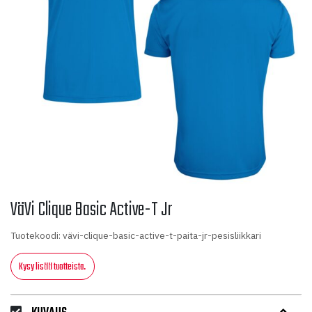
VäVi Clique Basic Active-T Jr
Tuotekoodi: vävi-clique-basic-active-t-paita-jr-pesisliikkari
Kysy lisää tuotteista.