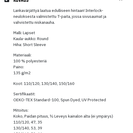
KUVAUS
Lankavärjättyä laatua edulliseen hintaan! Interlock-
neuloksesta valmistettu T-paita, jossa sivusaumat ja
vahvistettu niskanauha.
Malli: Lapset
Kaula-aukko: Round
Hiha: Short Sleeve
Materiaali:
100 % polyesteriä
Paino:
135 g/m2
Koot: 110/120, 130/140, 150/160
Sertifikaatit:
OEKO-TEX Standard-100, Spun Dyed, UV Protected
Mitoitus:
Koko, Paidan pituus, ½ Leveys kainalon alta (ei ympärys)
110/120, 47, 35
130/140, 53, 39