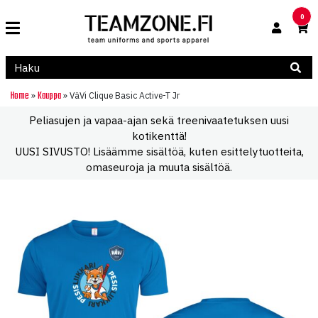
0
Home
Kauppa
»
»
VäVi Clique Basic Active-T Jr
Peliasujen ja vapaa-ajan sekä treenivaatetuksen uusi
kotikenttä!
UUSI SIVUSTO! Lisäämme sisältöä, kuten esittelytuotteita,
omaseuroja ja muuta sisältöä.