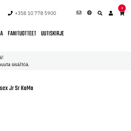
0
+358 10 778 5900
PA
FANITUOTTEET
UUTISKIRJE
ä!
uuta sisältöä.
isex Jr Sr KaMa