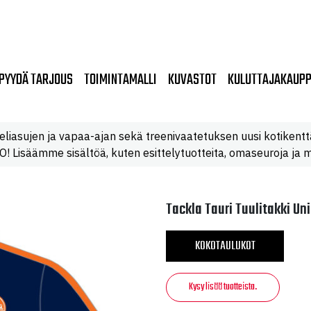
PYYDÄ TARJOUS
TOIMINTAMALLI
KUVASTOT
KULUTTAJAKAUP
eliasujen ja vapaa-ajan sekä treenivaatetuksen uusi kotikentt
 Lisäämme sisältöä, kuten esittelytuotteita, omaseuroja ja m
Tackla Tauri Tuulitakki Un
KOKOTAULUKOT
Kysy lisää tuotteista.