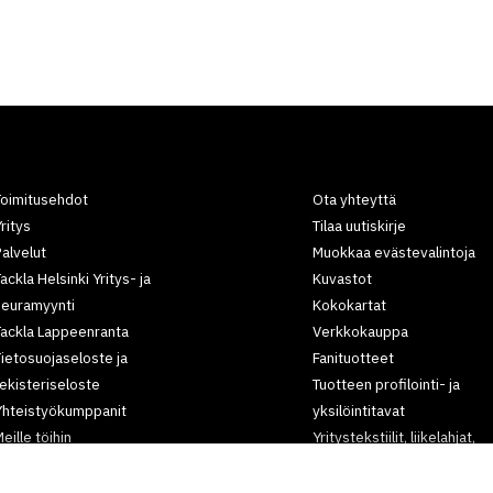
Toimitusehdot
Ota yhteyttä
ritys
Tilaa uutiskirje
alvelut
Muokkaa evästevalintoja
ackla Helsinki Yritys- ja
Kuvastot
seuramyynti
Kokokartat
Tackla Lappeenranta
Verkkokauppa
ietosuojaseloste ja
Fanituotteet
ekisteriseloste
Tuotteen profilointi- ja
Yhteistyökumppanit
yksilöintitavat
eille töihin
Yritystekstiilit, liikelahjat,
rtikkelit
työvaatteet,
tapahtumatuotteet