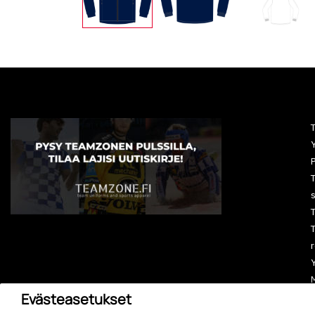
Y
P
T
T
r
M
Evästeasetukset
A