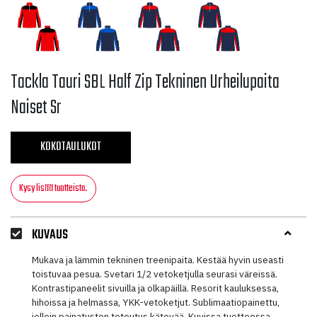
Tackla Tauri SBL Half Zip Tekninen Urheilupaita
Naiset Sr
KOKOTAULUKOT
Kysy lisää tuotteista.
KUVAUS
Mukava ja lämmin tekninen treenipaita. Kestää hyvin useasti
toistuvaa pesua. Svetari 1/2 vetoketjulla seurasi väreissä.
Kontrastipaneelit sivuilla ja olkapäillä. Resorit kauluksessa,
hihoissa ja helmassa, YKK-vetoketjut. Sublimaatiopainettu,
jolloin painatusten toteutus kätevää. Kuvissa tuotteessa