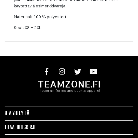
käytettäviä esimerkkivärejä.
Materiaali: 100 % polyesteri
Koot: XS – 2XL
OTA YHTEYTTÄ
TILAA UUTISKIRJE