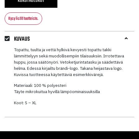
KOKOTAULUKOT
Kysy lisää tuotteista.
KUVAUS
Topattu, tuulta ja vettä hylkivä kevyesti topattu takki
lämmittelyyn sekä muodollisempiin tilaisuuksiin. Irrotettava
huppu, jossa säätönyöri. Vetoketjurintatasku ja säädettävä
helma. Edessä kirjailtu brändi-logo. Takana heijastava logo.
Kuvissa tuotteessa käytettäviä esimerkkivärejä.
Materiaali: 100 % polyesteri
Täyte mikrokuitua hyvillä lämpöominaisuuksilla
Koot: S – XL