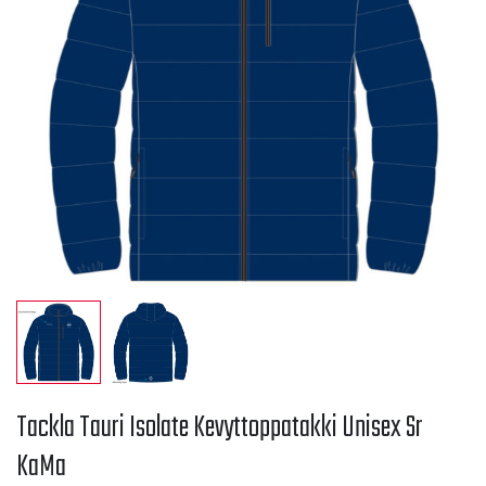
Tackla Tauri Isolate Kevyttoppatakki Unisex Sr
KaMa