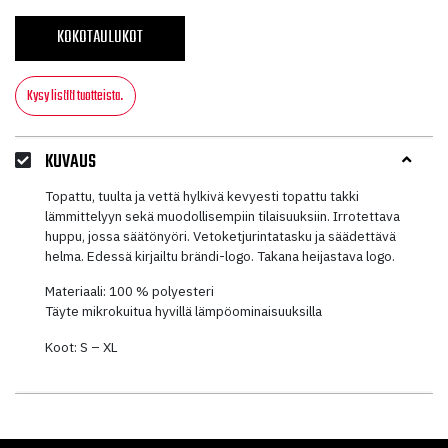
KOKOTAULUKOT
Kysy lisää tuotteista.
KUVAUS
Topattu, tuulta ja vettä hylkivä kevyesti topattu takki
lämmittelyyn sekä muodollisempiin tilaisuuksiin. Irrotettava
huppu, jossa säätönyöri. Vetoketjurintatasku ja säädettävä
helma. Edessä kirjailtu brändi-logo. Takana heijastava logo.
Materiaali: 100 % polyesteri
Täyte mikrokuitua hyvillä lämpöominaisuuksilla
Koot: S – XL