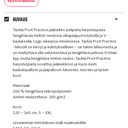
Kysy lisää tuotteista.
KUVAUS
Tackla ProX Practice jääkiekko pelipaita harjoituspaita
hengittävää AirKnit-neulosta olkapääpyöristyksillä ja V-
kauluksella. Logo oikeassa rinnuksessa. Tackla ProX Practice
-tekstiili on kevyt ja edistyksellinen – se tukee liikkuvuutta ja
on miellyttävä yllä sekä kestävä ja hengittävä pelissä. Erittäin
luja, mutta hengittävä AirKnit neulos. Tackla ProX Practice
harjoituspaita soveltuu jääkiekkoon ja myös esim.
kaukalopalloon ja jääpalloon! Aikuisten, nuorten ja lasten
koot.
Materiaali:
100 % hengittävä mikropolyesteri
AirKnit neulostiheys: 180 g/m2
Koot:
120 – 160 cm, S – XXL
Leveämmän mitoituksen malli maalivahdille: