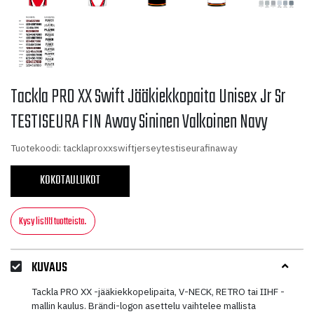
Tackla PRO XX Swift Jääkiekkopaita Unisex Jr Sr
TESTISEURA FIN Away Sininen Valkoinen Navy
Tuotekoodi: tacklaproxxswiftjerseytestiseurafinaway
KOKOTAULUKOT
Kysy lisää tuotteista.
KUVAUS
Tackla PRO XX -jääkiekkopelipaita, V-NECK, RETRO tai IIHF -
mallin kaulus. Brändi-logon asettelu vaihtelee mallista