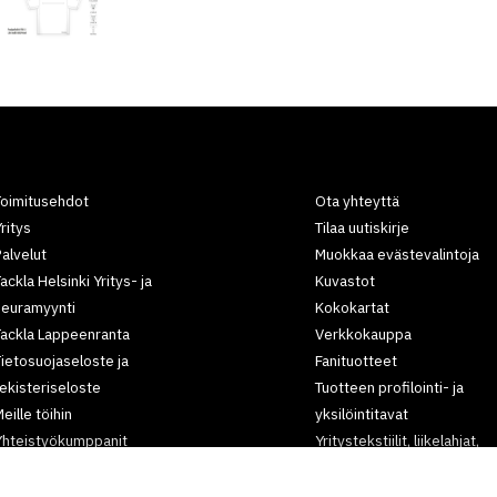
Toimitusehdot
Ota yhteyttä
ritys
Tilaa uutiskirje
alvelut
Muokkaa evästevalintoja
ackla Helsinki Yritys- ja
Kuvastot
seuramyynti
Kokokartat
Tackla Lappeenranta
Verkkokauppa
ietosuojaseloste ja
Fanituotteet
ekisteriseloste
Tuotteen profilointi- ja
eille töihin
yksilöintitavat
Yhteistyökumppanit
Yritystekstiilit, liikelahjat,
rtikkelit
työvaatteet,
tapahtumatuotteet