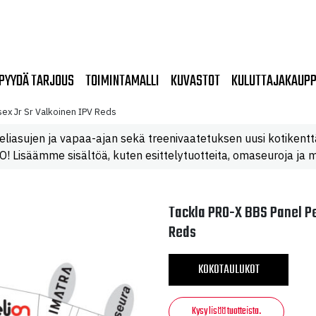
PYYDÄ TARJOUS
TOIMINTAMALLI
KUVASTOT
KULUTTAJAKAUP
sex Jr Sr Valkoinen IPV Reds
eliasujen ja vapaa-ajan sekä treenivaatetuksen uusi kotikentt
 Lisäämme sisältöä, kuten esittelytuotteita, omaseuroja ja m
Tackla PRO-X BBS Panel Pes
Reds
KOKOTAULUKOT
Kysy lisää tuotteista.