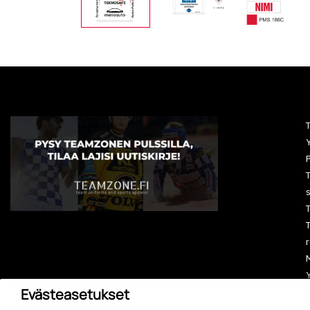
Y
P
T
T
r
M
Evästeasetukset
A