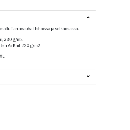
 malli. Tarranauhat hihoissa ja selkäosassa.
eri, 330 g/m2
teri AirKnit 220 g/m2
3XL