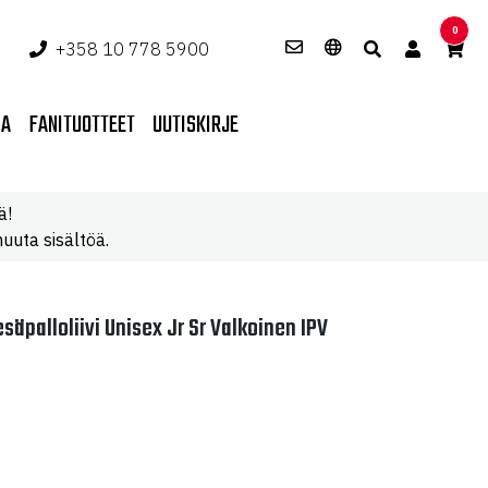
0
+358 10 778 5900
PA
FANITUOTTEET
UUTISKIRJE
ä!
uuta sisältöä.
äpalloliivi Unisex Jr Sr Valkoinen IPV