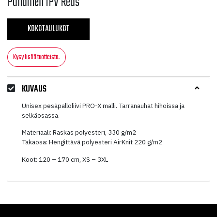
Punainen IPV Reds
KOKOTAULUKOT
Kysy lisää tuotteista.
KUVAUS
Unisex pesäpalloliivi PRO-X malli. Tarranauhat hihoissa ja
selkäosassa.
Materiaali: Raskas polyesteri, 330 g/m2
Takaosa: Hengittävä polyesteri AirKnit 220 g/m2
Koot: 120 – 170 cm, XS – 3XL