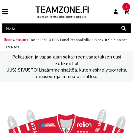
0
Home
Kauppa
»
»
Tackla PRO-X BBS Panel Pesäpalloliivi Unisex Jr Sr Punainen
IPV Reds
Peliasujen ja vapaa-ajan sekä treenivaatetuksen uusi
kotikenttä!
UUSI SIVUSTO! Lisäämme sisältöä, kuten esittelytuotteita,
omaseuroja ja muuta sisältöä.