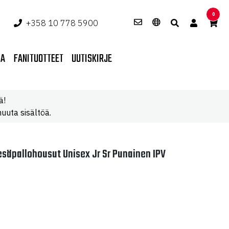
0
+358 10 778 5900
PA
FANITUOTTEET
UUTISKIRJE
ä!
uuta sisältöä.
säpallohousut Unisex Jr Sr Punainen IPV