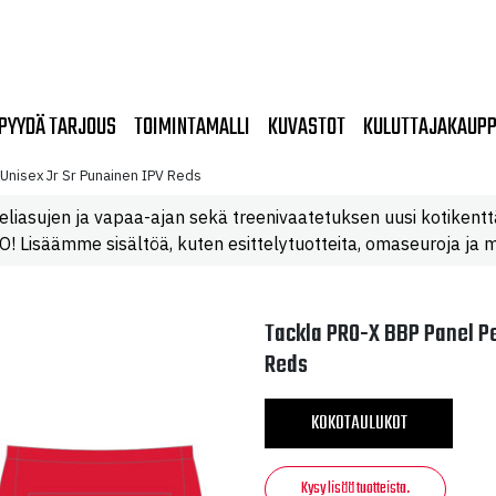
PYYDÄ TARJOUS
TOIMINTAMALLI
KUVASTOT
KULUTTAJAKAUP
Unisex Jr Sr Punainen IPV Reds
eliasujen ja vapaa-ajan sekä treenivaatetuksen uusi kotikentt
 Lisäämme sisältöä, kuten esittelytuotteita, omaseuroja ja m
Tackla PRO-X BBP Panel Pe
Reds
KOKOTAULUKOT
Kysy lisää tuotteista.