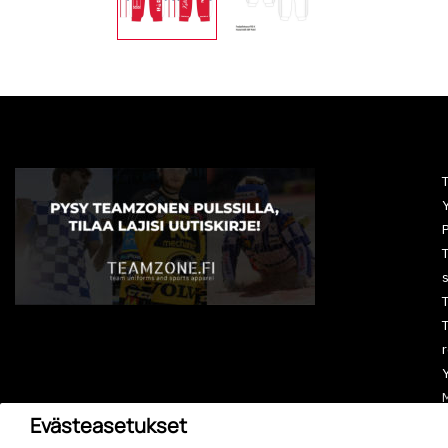
Y
P
T
T
r
M
Evästeasetukset
A