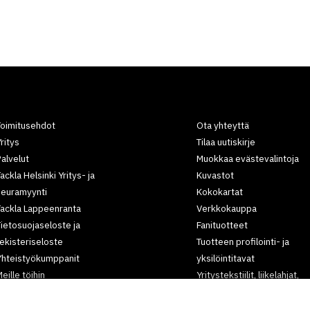
Toimitusehdot
Ota yhteyttä
ritys
Tilaa uutiskirje
alvelut
Muokkaa evästevalintoja
ackla Helsinki Yritys- ja
Kuvastot
seuramyynti
Kokokartat
Tackla Lappeenranta
Verkkokauppa
ietosuojaseloste ja
Fanituotteet
ekisteriseloste
Tuotteen profilointi- ja
Yhteistyökumppanit
yksilöintitavat
eille töihin
Yritystekstiilit, liikelahjat,
rtikkelit
työvaatteet,
tapahtumatuotteet