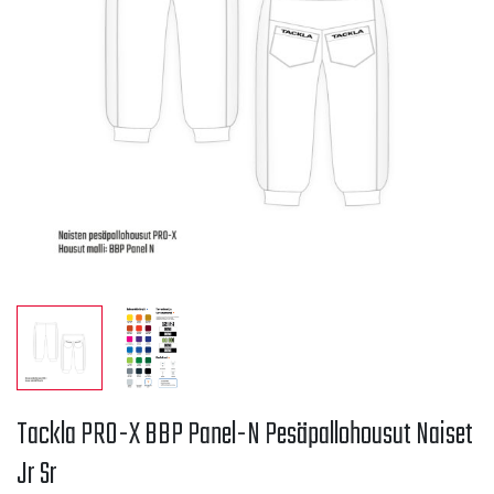
Tackla PRO-X BBP Panel-N Pesäpallohousut Naiset
Jr Sr