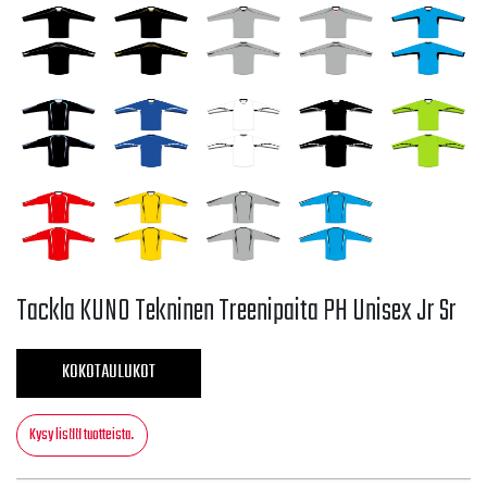
Tackla KUNO Tekninen Treenipaita PH Unisex Jr Sr
KOKOTAULUKOT
Kysy lisää tuotteista.