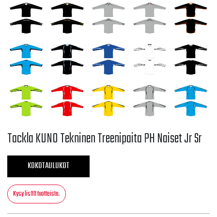
Tackla KUNO Tekninen Treenipaita PH Naiset Jr Sr
KOKOTAULUKOT
Kysy lisää tuotteista.