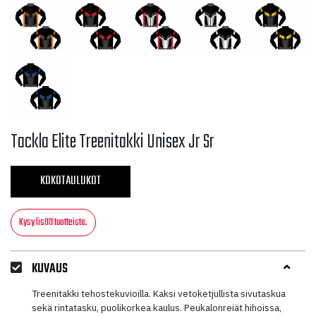
Tackla Elite Treenitakki Unisex Jr Sr
KOKOTAULUKOT
Kysy lisää tuotteista.
KUVAUS
Treenitakki tehostekuvioilla. Kaksi vetoketjullista sivutaskua
sekä rintatasku, puolikorkea kaulus. Peukalonreiät hihoissa,