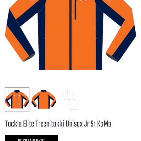
Tackla Elite Treenitakki Unisex Jr Sr KaMa