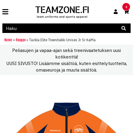
0
Home
Kauppa
»
»
Tackla Elite Treenitakki Unisex Jr Sr KaMa
Peliasujen ja vapaa-ajan sekä treenivaatetuksen uusi
kotikenttä!
UUSI SIVUSTO! Lisäämme sisältöä, kuten esittelytuotteita,
omaseuroja ja muuta sisältöä.