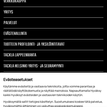
VERKKOKAUPPA
YRITYS
PALVELUT
EVÄSTEHALLINTA
TUOTTEEN PROFILOINTI- JA YKSILÖINTITAVAT
TACKLA LAPPEENRANTA
TACKLA HELSINKI YRITYS- JA SEURAMYYNTI
TIETOSUOJASELOSTE JA REKISTERISELOSTE
Evästeasetukset
ARTIKKELIT
Käytämme evästeitä ja vastaavia tekniikoita, jotta voimme parantaa ja
räätälöidä käyttökokemusta ja näyttää mainoksia. Napsauttamalla Hyväksy
kaikki hyväksyt evästeiden ja vastaavien tekniikoiden käytön.
YRITYSTEKSTIILIT, LIIKELAHJAT, TYÖVAATTEET, TAPAHTUMATUOTTEET
Hyväksymällä sallit tietojesi käsittelyn. Suostumuksesi koskee tätä palvelua,
hyväksymättä jättäminen voi vaikuttaa asiakaskokemukseesi.