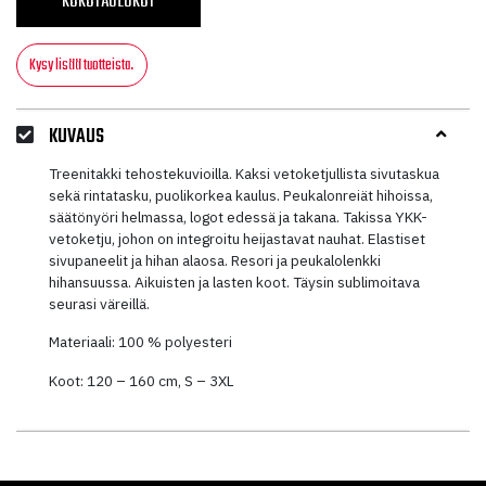
KOKOTAULUKOT
Kysy lisää tuotteista.
KUVAUS
Treenitakki tehostekuvioilla. Kaksi vetoketjullista sivutaskua
sekä rintatasku, puolikorkea kaulus. Peukalonreiät hihoissa,
säätönyöri helmassa, logot edessä ja takana. Takissa YKK-
vetoketju, johon on integroitu heijastavat nauhat. Elastiset
sivupaneelit ja hihan alaosa. Resori ja peukalolenkki
hihansuussa. Aikuisten ja lasten koot. Täysin sublimoitava
seurasi väreillä.
Materiaali: 100 % polyesteri
Koot: 120 – 160 cm, S – 3XL