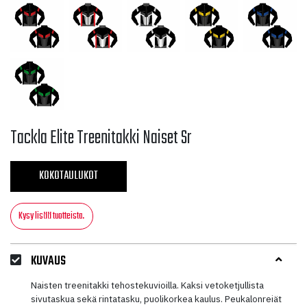
Tackla Elite Treenitakki Naiset Sr
KOKOTAULUKOT
Kysy lisää tuotteista.
KUVAUS
Naisten treenitakki tehostekuvioilla. Kaksi vetoketjullista
sivutaskua sekä rintatasku, puolikorkea kaulus. Peukalonreiät