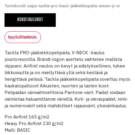
Tuotekoodi: saipa-tackla-pro-basic-jääkiekkopaita-unisex-jr-sr
KOKOTAULUKOT
Kysy lisää tuotteista.
Tackla PRO-jääkiekkopelipaita, V-NECK -kaulus
joustoresorilla. Brändi-logon asettelu vaihtelee mallista
riippuen. AirKnit neulos on kevyt ja edistyksellinen, tukee
liikkuvuutta ja on miellyttävä yllä sekä kestävä ja
hengittävä pelissä. Tackla jääkiekkopelipaita soveltuu myös
kaukalopalloon! Aikuisten, nuorten ja lasten koot.
Pelipaidan värivaihtoehtoina Pantone-värit. Paidat voidaan
valmistaa haluamillanne väreillä. Koti- ja vieraspaidat, nimi-
ja numerovärit sekä mahdolliset rajausvärit, yksivärikaulus.
Pro AirKnit 165 g/m2
Heavy Pro AirKnit 230 g/m2
Malli: BASIC