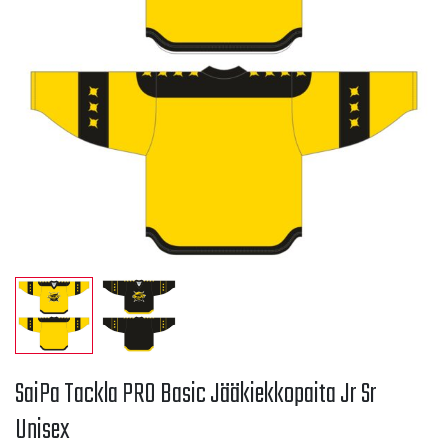
SaiPa Tackla PRO Basic Jääkiekkopaita Jr Sr
Unisex