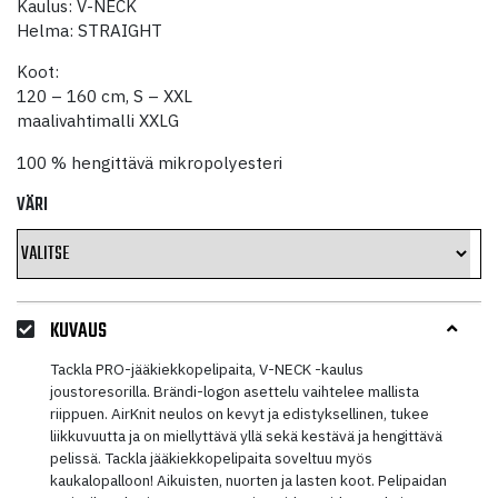
Kaulus: V-NECK
Helma: STRAIGHT
Koot:
120 – 160 cm, S – XXL
maalivahtimalli XXLG
100 % hengittävä mikropolyesteri
VÄRI
KUVAUS
Tackla PRO-jääkiekkopelipaita, V-NECK -kaulus
joustoresorilla. Brändi-logon asettelu vaihtelee mallista
riippuen. AirKnit neulos on kevyt ja edistyksellinen, tukee
liikkuvuutta ja on miellyttävä yllä sekä kestävä ja hengittävä
pelissä. Tackla jääkiekkopelipaita soveltuu myös
kaukalopalloon! Aikuisten, nuorten ja lasten koot. Pelipaidan