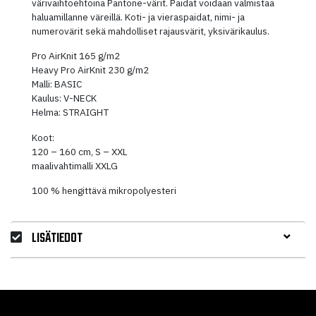
värivaihtoehtoina Pantone-värit. Paidat voidaan valmistaa
haluamillanne väreillä. Koti- ja vieraspaidat, nimi- ja
numerovärit sekä mahdolliset rajausvärit, yksivärikaulus.
Pro AirKnit 165 g/m2
Heavy Pro AirKnit 230 g/m2
Malli: BASIC
Kaulus: V-NECK
Helma: STRAIGHT
Koot:
120 – 160 cm, S – XXL
maalivahtimalli XXLG
100 % hengittävä mikropolyesteri
LISÄTIEDOT