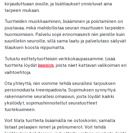
kirjauduttuaan sivulle, ja lisätilaukset onnistuvat aina
tarpeen mukaan.
Tuotteiden muokkaaminen, lisääminen ja poistaminen on
joustavaa, mikä mahdollistaa seuran muuttuvien tarpeiden
huomioimisen. Palvelu sopii erinomaisesti niin pienille kuin
suurillekin seuroille, sillä sama laatu ja palvelutaso säilyvät
tilauksen koosta riippumatta.
Tutustu esittelytuotteisiin verkkokaupassamme. Lisää
tuotteita löydät
, joista näet kattavan valikoiman eri
kuvastoista
vaihtoehtoja.
Ota yhteyttä, niin voimme tehdä seurallesi tarjouksen
personoiduista treenipaidoista. Sopimuksen synnyttyä
rakennamme seurallesi omasivun, josta löydät kaikki
yksilöidyt, sopimushinnoitellut seuratuotteet
tuotekuvineen.
Voit tilata tuotteita lisäämällä ne ostoskoriin; samalla
listaat pelaajien nimet ja pelinumerot. Voit tehdä