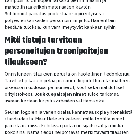
mahdollistaa erikoismateriaalien käytön.
Sublimointipainatus puolestaan sopii erityisesti
polyesterikankaiden personointiin ja tuottaa erittäin
kestäviä tuloksia, kun värit imeytyvät kankaan syihin.
Mitä tietoja tarvitaan
personoitujen treenipaitojen
tilaukseen?
Onnistuneen tilauksen perusta on huolellinen tiedonkeruu.
Tarvitset jokaisen pelaajan nimen kirjoitettuna täsmälleen
oikeassa muodossa, pelinumerot, koot sekä mahdolliset
erityistoiveet.
Joukkuepaitojen nimet
tulee tarkistaa
useaan kertaan kirjoitusvirheiden välttämiseksi.
Seuran logojen ja värien osalta kannattaa sopia yhtenäisistä
standardeista. Määrittele etukäteen, millä fontilla nimet
painetaan, missä kohdassa paitaa ne sijaitsevat ja minkä
kokoisina. Nämä tiedot helpottavat merkittävästi tilausten