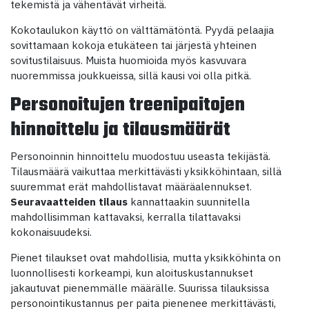
tekemistä ja vähentävät virheitä.
Kokotaulukon käyttö on välttämätöntä. Pyydä pelaajia
sovittamaan kokoja etukäteen tai järjestä yhteinen
sovitustilaisuus. Muista huomioida myös kasvuvara
nuoremmissa joukkueissa, sillä kausi voi olla pitkä.
Personoitujen treenipaitojen
hinnoittelu ja tilausmäärät
Personoinnin hinnoittelu muodostuu useasta tekijästä.
Tilausmäärä vaikuttaa merkittävästi yksikköhintaan, sillä
suuremmat erät mahdollistavat määräalennukset.
Seuravaatteiden tilaus
kannattaakin suunnitella
mahdollisimman kattavaksi, kerralla tilattavaksi
kokonaisuudeksi.
Pienet tilaukset ovat mahdollisia, mutta yksikköhinta on
luonnollisesti korkeampi, kun aloituskustannukset
jakautuvat pienemmälle määrälle. Suurissa tilauksissa
personointikustannus per paita pienenee merkittävästi,