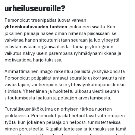
urheiluseuroille?
Personoidut treenipaidat luovat vahvan
yhteenkuuluvuuden tunteen
joukkueen sisällä. Kun
jokainen pelaaja näkee oman nimensä paidassaan, se
vahvistaa hänen sitoutumistaan seuraan ja luo ylpeyttä
edustamastaan organisaatiosta. Tämä psykologinen
vaikutus näkyy usein parempana ryhmädynamiikkana ja
motivaationa harjoituksissa.
Ammattimainen imago rakentuu pienistä yksityiskohdista.
Personoidut pelipaidat antavat seuralle uskottavuutta niin
vastustajien, vanhempien kuin yhteistyökumppaneidenkin
silmissä. Yhtenäinen ja huoliteltu ulkoasu viestii seuran
sitoutumisesta laatuun ja pelaajien arvostamisesta.
Turvallisuusnäkökulma on erityisen tärkeä nuorten
joukkueissa. Personoidut paidat helpottavat valmentajien
työtä, kun jokainen pelaaja on helposti tunnistettavissa
nimen perusteella. Kilpailutilanteissa ja turnauksissa tämä