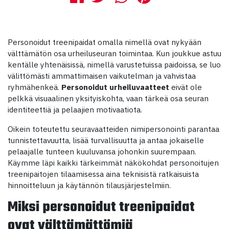
Personoidut treenipaidat omalla nimellä ovat nykyään
välttämätön osa urheiluseuran toimintaa. Kun joukkue astuu
kentälle yhtenäisissä, nimellä varustetuissa paidoissa, se luo
välittömästi ammattimaisen vaikutelman ja vahvistaa
ryhmähenkeä.
Personoidut urheiluvaatteet
eivät ole
pelkkä visuaalinen yksityiskohta, vaan tärkeä osa seuran
identiteettiä ja pelaajien motivaatiota.
Oikein toteutettu seuravaatteiden nimipersonointi parantaa
tunnistettavuutta, lisää turvallisuutta ja antaa jokaiselle
pelaajalle tunteen kuuluvansa johonkin suurempaan.
Käymme läpi kaikki tärkeimmät näkökohdat personoitujen
treenipaitojen tilaamisessa aina teknisistä ratkaisuista
hinnoitteluun ja käytännön tilausjärjestelmiin.
Miksi personoidut treenipaidat
ovat välttämättömiä