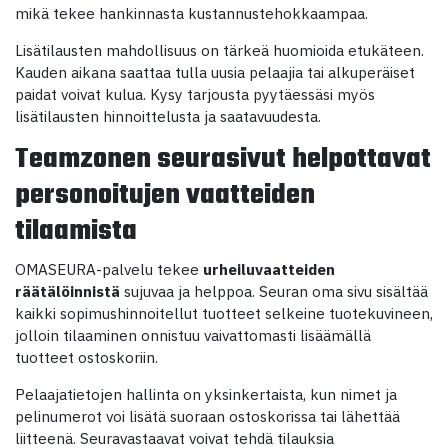
mikä tekee hankinnasta kustannustehokkaampaa.
Lisätilausten mahdollisuus on tärkeä huomioida etukäteen.
Kauden aikana saattaa tulla uusia pelaajia tai alkuperäiset
paidat voivat kulua. Kysy tarjousta pyytäessäsi myös
lisätilausten hinnoittelusta ja saatavuudesta.
Teamzonen seurasivut helpottavat
personoitujen vaatteiden
tilaamista
OMASEURA-palvelu tekee
urheiluvaatteiden
räätälöinnistä
sujuvaa ja helppoa. Seuran oma sivu sisältää
kaikki sopimushinnoitellut tuotteet selkeine tuotekuvineen,
jolloin tilaaminen onnistuu vaivattomasti lisäämällä
tuotteet ostoskoriin.
Pelaajatietojen hallinta on yksinkertaista, kun nimet ja
pelinumerot voi lisätä suoraan ostoskorissa tai lähettää
liitteenä. Seuravastaavat voivat tehdä tilauksia