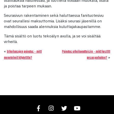
lisätilauksia halutessasi, ja tuotteita voidaan muokata, lisätä
ja poistaa tarpeen mukaan.
Seurasivun rakentaminen sekä haluttaessa fanituotesivu
ovat seurallesi maksuttomia. Lisäksi seurasi jäsenillä on
mahdollisuus saada alennuksia kuluttajakaupastamme.
Tämä sisältö on luotu tekoälyn avulla, ja se voi sisältää
virheitä.
«
Urheiluasujen painatus – mitä
Painatus urheiluvaatteisiin – mikä kestää
»
menetelmiä käytetään?
pesua parhaiten?