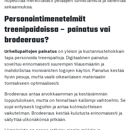
nopeuttaa merkittävästi pelaajien tunnistamista ja vähentää
sekaannuksia.
Personointimenetelmät
treenipaidoissa – painatus vai
brodeeraus?
Urheilupaitojen painatus
on yleisin ja kustannustehokkain
tapa personoida treenipaitoja. Digitaalinen painatus
soveltuu erinomaisesti suurempiin tilausmääriin ja
mahdollistaa moniväristen logojen käytön. Painatus kestää
hyvin pesuja, mutta vaatii oikeanlaisen materiaalin
toimiakseen optimaalisesti.
Brodeeraus antaa arvokkaamman ja kestävämmän
lopputuloksen, mutta on hinnaltaan kalliimpi vaihtoehto. Se
sopii erityisesti logoihin ja antaa kolmiulotteisen
vaikutelman. Brodeeraus kestää kulutusta erinomaisesti ja
säilyttää ulkonäkönsä pitkään.
Lämpösiirto on nopea ratkaisu pieniin määriin ja