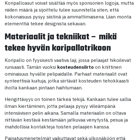
Koripalloasut voivat sisältää myös sponsorien logoja, mutta
niiden määrä ja sijoittelu tulee suunnitella siten, että
kokonaisuus pysyy siistinä ja ammattimaisena. Liian monta
elementtiä tekee designista sekavan.
Materiaalit ja tekniikat – mikä
tekee hyvän koripallotrikoon
Koripallo on fyysisesti vaativa laji, jossa pelaajat hikoilevat
runsaasti. Tämän vuoksi
kosteudensiirto
on kriittinen
ominaisuus hyvälle pelipaidalle. Parhaat materiaalit ovat
synteettisiä kuituja, jotka siirtävät kosteuden tehokkaasti
iholta kankaan pintaan haihtumaan.
Hengittävyys on toinen tärkeä tekijä. Kankaan tulee sallia
ilman kiertäminen, jotta pelaaja pysyy viileämpänä
intensiivisen pelin aikana. Samalla materiaalin on oltava
riittävän kestävä kestämään jatkuvaa venytystä, pesua ja
mahdollisia kontakteja toisten pelaajien kanssa.
Painatusmenetelmät vaikuttavat sekä ulkonäköön että