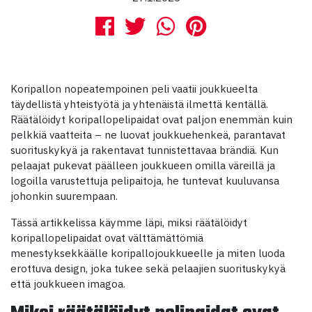
Koripallon nopeatempoinen peli vaatii joukkueelta
täydellistä yhteistyötä ja yhtenäistä ilmettä kentällä.
Räätälöidyt koripallopelipaidat ovat paljon enemmän kuin
pelkkiä vaatteita – ne luovat joukkuehenkeä, parantavat
suorituskykyä ja rakentavat tunnistettavaa brändiä. Kun
pelaajat pukevat päälleen joukkueen omilla väreillä ja
logoilla varustettuja pelipaitoja, he tuntevat kuuluvansa
johonkin suurempaan.
Tässä artikkelissa käymme läpi, miksi räätälöidyt
koripallopelipaidat ovat välttämättömiä
menestyksekkäälle koripallojoukkueelle ja miten luoda
erottuva design, joka tukee sekä pelaajien suorituskykyä
että joukkueen imagoa.