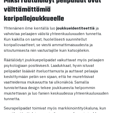
Miksi räätälöidyt pelipaidat ovat
välttämättömiä
koripallojoukkueelle
Yhtenäinen ilme kentällä luo
joukkueidentiteettiä
ja
vahvistaa pelaajien välistä yhteenkuuluvuuden tunnetta.
Kun kaikilla on samat, huolellisesti suunnitellut
koripallovaatteet, se viestii ammattimaisuudesta ja
sitoutumisesta niin vastustajille kuin katsojiilekin.
Räätälöidyt joukkuepelipaidat vaikuttavat myös pelaajien
psykologiaan positiivisesti. Laadukkaat, hyvin istuvat
pelipaidat lisäävät itseluottamusta ja auttavat pelaajia
keskittymään peliin sen sijaan, että he murehtisivat
vaatteidensa mukavuutta tai ulkonäköä. Samalla
tunnistettava design tekee joukkueesta helpommin
muistettavan ja luo fanien keskuudessa yhteenkuuluvuuden
tunnetta.
Seurapelipaidat toimivat myös markkinointityökaluna, kun