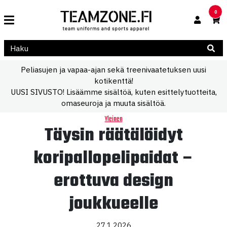
0
Peliasujen ja vapaa-ajan sekä treenivaatetuksen uusi
kotikenttä!
UUSI SIVUSTO! Lisäämme sisältöä, kuten esittelytuotteita,
omaseuroja ja muuta sisältöä.
Yleinen
Täysin räätälöidyt
koripallopelipaidat –
erottuva design
joukkueelle
27.1.2026