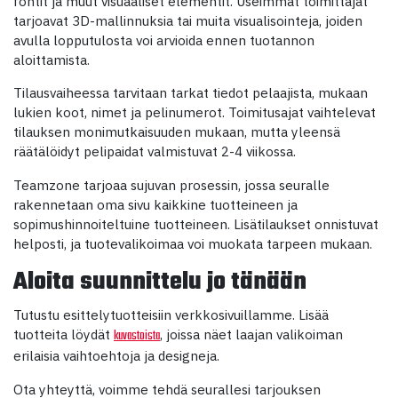
fontit ja muut visuaaliset elementit. Useimmat toimittajat
tarjoavat 3D-mallinnuksia tai muita visualisointeja, joiden
avulla lopputulosta voi arvioida ennen tuotannon
aloittamista.
Tilausvaiheessa tarvitaan tarkat tiedot pelaajista, mukaan
lukien koot, nimet ja pelinumerot. Toimitusajat vaihtelevat
tilauksen monimutkaisuuden mukaan, mutta yleensä
räätälöidyt pelipaidat valmistuvat 2-4 viikossa.
Teamzone tarjoaa sujuvan prosessin, jossa seuralle
rakennetaan oma sivu kaikkine tuotteineen ja
sopimushinnoiteltuine tuotteineen. Lisätilaukset onnistuvat
helposti, ja tuotevalikoimaa voi muokata tarpeen mukaan.
Aloita suunnittelu jo tänään
Tutustu esittelytuotteisiin verkkosivuillamme. Lisää
tuotteita löydät
, joissa näet laajan valikoiman
kuvastoista
erilaisia vaihtoehtoja ja designeja.
Ota yhteyttä, voimme tehdä seurallesi tarjouksen