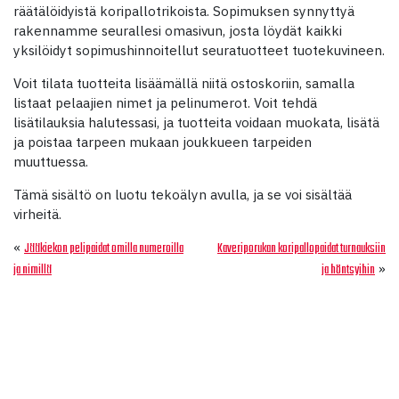
räätälöidyistä koripallotrikoista. Sopimuksen synnyttyä
rakennamme seurallesi omasivun, josta löydät kaikki
yksilöidyt sopimushinnoitellut seuratuotteet tuotekuvineen.
Voit tilata tuotteita lisäämällä niitä ostoskoriin, samalla
listaat pelaajien nimet ja pelinumerot. Voit tehdä
lisätilauksia halutessasi, ja tuotteita voidaan muokata, lisätä
ja poistaa tarpeen mukaan joukkueen tarpeiden
muuttuessa.
Tämä sisältö on luotu tekoälyn avulla, ja se voi sisältää
virheitä.
«
Jääkiekon pelipaidat omilla numeroilla
Kaveriporukan koripallopaidat turnauksiin
»
ja nimillä
ja höntsyihin