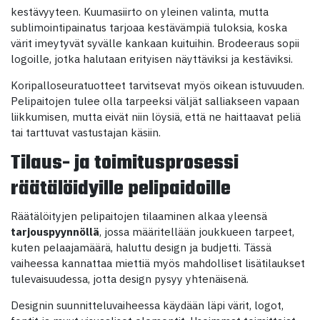
kestävyyteen. Kuumasiirto on yleinen valinta, mutta
sublimointipainatus tarjoaa kestävämpiä tuloksia, koska
värit imeytyvät syvälle kankaan kuituihin. Brodeeraus sopii
logoille, jotka halutaan erityisen näyttäviksi ja kestäviksi.
Koripalloseuratuotteet tarvitsevat myös oikean istuvuuden.
Pelipaitojen tulee olla tarpeeksi väljät salliakseen vapaan
liikkumisen, mutta eivät niin löysiä, että ne haittaavat peliä
tai tarttuvat vastustajan käsiin.
Tilaus- ja toimitusprosessi
räätälöidyille pelipaidoille
Räätälöityjen pelipaitojen tilaaminen alkaa yleensä
tarjouspyynnöllä
, jossa määritellään joukkueen tarpeet,
kuten pelaajamäärä, haluttu design ja budjetti. Tässä
vaiheessa kannattaa miettiä myös mahdolliset lisätilaukset
tulevaisuudessa, jotta design pysyy yhtenäisenä.
Designin suunnitteluvaiheessa käydään läpi värit, logot,