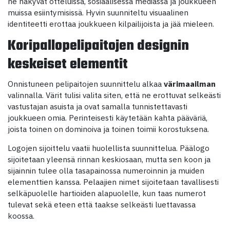
ne näkyvät otteluissa, sosiaalisessa mediassa ja joukkueen
muissa esiintymisissä. Hyvin suunniteltu visuaalinen
identiteetti erottaa joukkueen kilpailijoista ja jää mieleen.
Koripallopelipaitojen designin
keskeiset elementit
Onnistuneen pelipaitojen suunnittelu alkaa
värimaailman
valinnalla. Värit tulisi valita siten, että ne erottuvat selkeästi
vastustajan asuista ja ovat samalla tunnistettavasti
joukkueen omia. Perinteisesti käytetään kahta pääväriä,
joista toinen on dominoiva ja toinen toimii korostuksena.
Logojen sijoittelu vaatii huolellista suunnittelua. Päälogo
sijoitetaan yleensä rinnan keskiosaan, mutta sen koon ja
sijainnin tulee olla tasapainossa numeroinnin ja muiden
elementtien kanssa. Pelaajien nimet sijoitetaan tavallisesti
selkäpuolelle hartioiden alapuolelle, kun taas numerot
tulevat sekä eteen että taakse selkeästi luettavassa
koossa.