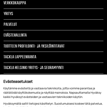
VERKKOKAUPPA
YRITYS
PALVELUT
EVÄSTEHALLINTA
TUOTTEEN PROFILOINTI- JA YKSILÖINTITAVAT
TACKLA LAPPEENRANTA
TACKLA HELSINKI YRITYS- JA SEURAMYYNTI
ARTIKKELIT
Evästeasetukset
TIETOSUOJASELOSTE JA REKISTERISELOSTE
Käytämme evästeitä ja vastaavia tekniikoita, jotta voimme parantaa ja
räätälöidä käyttökokemusta ja näyttää mainoksia. Napsauttamalla Hyväksy
kaikki hyväksyt evästeiden ja vastaavien tekniikoiden käytön.
YRITYSTEKSTIILIT, LIIKELAHJAT, TYÖVAATTEET, TAPAHTUMATUOTTEET
Hyväksymällä sallit tietojesi käsittelyn. Suostumuksesi koskee tätä palvelua,