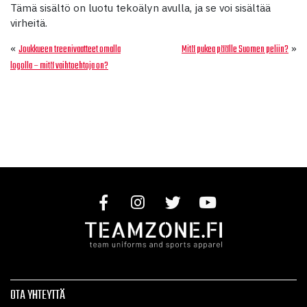
Tämä sisältö on luotu tekoälyn avulla, ja se voi sisältää
virheitä.
«
»
Joukkueen treenivaatteet omalla
Mitä pukea päälle Suomen peliin?
logolla – mitä vaihtoehtoja on?
OTA YHTEYTTÄ