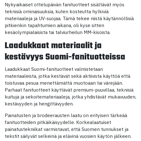
Nykyaikaiset ottelupäivän fanituotteet sisältävät myös
teknisiä ominaisuuksia, kuten kosteutta hylkiviä
materiaaleja ja UV-suojaa. Tämä tekee niistä käytännöllisiä
pitkienkin tapahtumien aikana, oli kyse sitten
kesäolympialaisista tai talviurheilun MM-kisoista.
Laadukkaat materiaalit ja
kestävyys Suomi-fanituotteissa
Laadukkaat Suomi-fanituotteet valmistetaan
materiaaleista, jotka kestävät sekä aktiivista käyttöä että
toistuvaa pesua menettämättä muotoaan tai värejään.
Parhaat fanituotteet käyttävät premium-puuvillaa, teknisiä
kuituja ja sekoitemateriaaleja, jotka yhdistävät mukavuuden,
kestävyyden ja hengittävyyden.
Painatusten ja brodeerausten laatu on erityisen tärkeää
fanituotteiden pitkäikäisyydelle. Korkealaatuiset
painatustekniikat varmistavat, että Suomen tunnukset ja
tekstit säilyvät selkeinä ja elävinä vuosien käytön jälkeen.