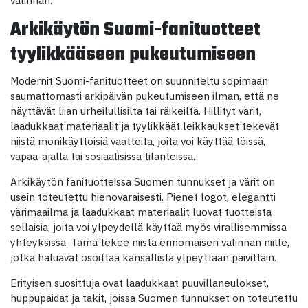
Arkikäytön Suomi-fanituotteet
tyylikkääseen pukeutumiseen
Modernit Suomi-fanituotteet on suunniteltu sopimaan
saumattomasti arkipäivän pukeutumiseen ilman, että ne
näyttävät liian urheilullisilta tai räikeiltä. Hillityt värit,
laadukkaat materiaalit ja tyylikkäät leikkaukset tekevät
niistä monikäyttöisiä vaatteita, joita voi käyttää töissä,
vapaa-ajalla tai sosiaalisissa tilanteissa.
Arkikäytön fanituotteissa Suomen tunnukset ja värit on
usein toteutettu hienovaraisesti. Pienet logot, elegantti
värimaailma ja laadukkaat materiaalit luovat tuotteista
sellaisia, joita voi ylpeydellä käyttää myös virallisemmissa
yhteyksissä. Tämä tekee niistä erinomaisen valinnan niille,
jotka haluavat osoittaa kansallista ylpeyttään päivittäin.
Erityisen suosittuja ovat laadukkaat puuvillaneulokset,
huppupaidat ja takit, joissa Suomen tunnukset on toteutettu