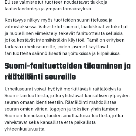
EU:ssa valmistetut tuotteet noudattavat tiukkoja
laatustandardeja ja ympäristömääräyksiä.
Kestävyys näkyy myös tuotteiden suunnittelussa ja
valmistuksessa. Vahvistetut saumat, laadukkaat vetoketjut
ja huolellinen viimeistely tekevät fanituotteista sellaisia,
jotka kestävät intensiivistäkin käyttöä. Tämä on erityisen
tärkeää urheiluseuroille, joiden jäsenet käyttävät
fanituotteita säännöllisesti harjoituksissa ja kilpailuissa.
Suomi-fanituotteiden tilaaminen ja
räätälöinti seuroille
Urheiluseurat voivat hyötyä merkittävästi räätälöidyistä
Suomi-fanituotteista, jotka yhdistävät kansallisen ylpeyden
seuran omaan identiteettiin. Räätälöinti mahdollistaa
seuran omien värien, logojen ja tekstien yhdistämisen
Suomen tunnuksiin, luoden ainutlaatuisia tuotteita, jotka
vahvistavat sekä kansallista että paikallista
yhteenkuuluvuutta.