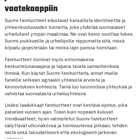
vaatekaappiin
Suomi-fanituotteet edustavat kansallista identiteettiä ja
yhteenkuuluvuuden tunnetta, joka yhdistää suomalaiset
urheilufanit ympäri maailmaa. Ne ovat keino osoittaa tukea
Suomi-joukkueille ja urheilijoille riippumatta siitä, missä
kilpailu järjestetään tai minkä lajin parissa toimitaan.
Fanituotteet toimivat myös erinomaisena
keskustelunavaajana ja tapana tavata samanhenkisiä
ihmisiä. Kun käytät Suomi-fanituotteita, annat muille
faneille selkeän signaalin yhteisistä arvoista ja
kiinnostuksen kohteista. Tämä luo luonnollisia yhteyksiä ja
vahvistaa suomalaista urheiluyhteisöä.
Lisäksi laadukkaat fanituotteet ovat kestävä sijoitus, joka
palvelee vuosien ajan. Toisin kuin nopeasti kuluvat
trendivaatteet, hyvin valmistetut Suomi-fanituotteet
säilyttävät ulkonäkönsä ja toimivuutensa pitkään, tehden
niistä sekä taloudellisesti että ekologisesti järkevän
valinnan.