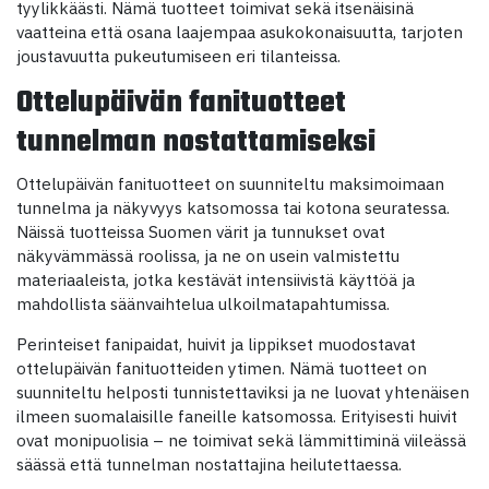
tyylikkäästi. Nämä tuotteet toimivat sekä itsenäisinä
vaatteina että osana laajempaa asukokonaisuutta, tarjoten
joustavuutta pukeutumiseen eri tilanteissa.
Ottelupäivän fanituotteet
tunnelman nostattamiseksi
Ottelupäivän fanituotteet on suunniteltu maksimoimaan
tunnelma ja näkyvyys katsomossa tai kotona seuratessa.
Näissä tuotteissa Suomen värit ja tunnukset ovat
näkyvämmässä roolissa, ja ne on usein valmistettu
materiaaleista, jotka kestävät intensiivistä käyttöä ja
mahdollista säänvaihtelua ulkoilmatapahtumissa.
Perinteiset fanipaidat, huivit ja lippikset muodostavat
ottelupäivän fanituotteiden ytimen. Nämä tuotteet on
suunniteltu helposti tunnistettaviksi ja ne luovat yhtenäisen
ilmeen suomalaisille faneille katsomossa. Erityisesti huivit
ovat monipuolisia – ne toimivat sekä lämmittiminä viileässä
säässä että tunnelman nostattajina heilutettaessa.