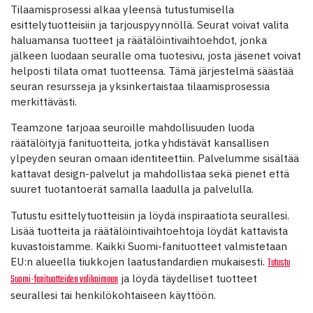
Tilaamisprosessi alkaa yleensä tutustumisella
esittelytuotteisiin ja tarjouspyynnöllä. Seurat voivat valita
haluamansa tuotteet ja räätälöintivaihtoehdot, jonka
jälkeen luodaan seuralle oma tuotesivu, josta jäsenet voivat
helposti tilata omat tuotteensa. Tämä järjestelmä säästää
seuran resursseja ja yksinkertaistaa tilaamisprosessia
merkittävästi.
Teamzone tarjoaa seuroille mahdollisuuden luoda
räätälöityjä fanituotteita, jotka yhdistävät kansallisen
ylpeyden seuran omaan identiteettiin. Palvelumme sisältää
kattavat design-palvelut ja mahdollistaa sekä pienet että
suuret tuotantoerät samalla laadulla ja palvelulla.
Tutustu esittelytuotteisiin ja löydä inspiraatiota seurallesi.
Lisää tuotteita ja räätälöintivaihtoehtoja löydät kattavista
kuvastoistamme. Kaikki Suomi-fanituotteet valmistetaan
EU:n alueella tiukkojen laatustandardien mukaisesti.
Tutustu
ja löydä täydelliset tuotteet
Suomi-fanituotteiden valikoimaan
seurallesi tai henkilökohtaiseen käyttöön.