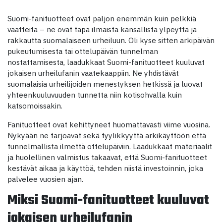
Suomi-fanituotteet ovat paljon enemmän kuin pelkkiä
vaatteita – ne ovat tapa ilmaista kansallista ylpeyttä ja
rakkautta suomalaiseen urheiluun. Oli kyse sitten arkipäivän
pukeutumisesta tai ottelupäivän tunnelman
nostattamisesta, laadukkaat Suomi-fanituotteet kuuluvat
jokaisen urheilufanin vaatekaappiin. Ne yhdistävät
suomalaisia urheilijoiden menestyksen hetkissä ja luovat
yhteenkuuluvuuden tunnetta niin kotisohvalla kuin
katsomoissakin.
Fanituotteet ovat kehittyneet huomattavasti viime vuosina.
Nykyään ne tarjoavat sekä tyylikkyyttä arkikäyttöön että
tunnelmallista ilmettä ottelupäiviin. Laadukkaat materiaalit
ja huolellinen valmistus takaavat, että Suomi-fanituotteet
kestävät aikaa ja käyttöä, tehden niistä investoinnin, joka
palvelee vuosien ajan.
Miksi Suomi-fanituotteet kuuluvat
jokaisen urheilufanin