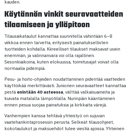
kauden.
Käytännön vinkit seuravaatteiden
tilaamiseen ja ylläpitoon
Tilausaikataulut kannattaa suunnitella vähintään 6–8
viikkoa ennen tarvetta, erityisesti painatuksellisten
tuotteiden kohdalla. Kiireelliset tilaukset maksavat usein
enemmän, ja valinnanvara voi olla rajallinen.
Sesonkiaikoina, kuten elokuussa, toimitusajat voivat olla
normaalia pidempiä.
Pesu- ja hoito-ohjeiden noudattaminen pidentää vaatteiden
käyttöikää merkittävästi. Juniorien seuravaatteet kannattaa
pestä
enintään 40 asteessa
, välttää valkaisuaineita ja
kuivata matalalla lämpötilalla. Nurinpäin kääntäminen
ennen pesua suojaa painatuksia ja kirkkaita värejä.
Vanhempien kanssa tehtävä yhteistyö on sujuvan
vaatehankintaprosessin perusta. Selkeät tilausohjeet,
kokotaulukot ja maksuehdot tulee viestiä ajoissa. Yhteinen