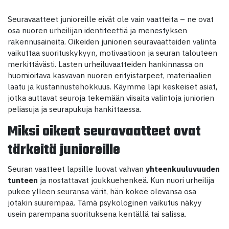
Seuravaatteet junioreille eivät ole vain vaatteita – ne ovat
osa nuoren urheilijan identiteettiä ja menestyksen
rakennusaineita. Oikeiden juniorien seuravaatteiden valinta
vaikuttaa suorituskykyyn, motivaatioon ja seuran talouteen
merkittävästi. Lasten urheiluvaatteiden hankinnassa on
huomioitava kasvavan nuoren erityistarpeet, materiaalien
laatu ja kustannustehokkuus. Käymme läpi keskeiset asiat,
jotka auttavat seuroja tekemään viisaita valintoja juniorien
peliasuja ja seurapukuja hankittaessa.
Miksi oikeat seuravaatteet ovat
tärkeitä junioreille
Seuran vaatteet lapsille luovat vahvan
yhteenkuuluvuuden
tunteen
ja nostattavat joukkuehenkeä. Kun nuori urheilija
pukee ylleen seuransa värit, hän kokee olevansa osa
jotakin suurempaa. Tämä psykologinen vaikutus näkyy
usein parempana suorituksena kentällä tai salissa.