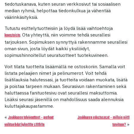
tiedotuskanava, kuten seuran verkkosivut tai sosiaalisen
median ryhmä, helpottaa tiedonkulkua ja vähentää
väärinkäsityksiä.
Tutustu esittelytuotteisiin ja löydä lisää vaihtoehtoja
. Ota yhteyttä, niin voimme tehdä seurallesi
kuvastoista
tarjouksen. Sopimuksen synnyttyä rakennamme seurallesi
oman sivun, josta löydät kaikki yksilöidyt,
sopimushinnoitellut seuratuotteet tuotekuvineen.
Voit tilata tuotteita lisäämällä ne ostoskoriin. Samalla voit
listata pelaajien nimet ja pelinumerot. Voit tehdä
lisätilauksia halutessasi, ja tuotteita voidaan muokata, lisätä
ja poistaa tarpeen mukaan. Seurasivun rakentaminen sekä
haluttaessa fanituotesivu ovat seurallesi maksuttomia.
Lisäksi seurasi jäsenillä on mahdollisuus saada alennuksia
kuluttajakaupastamme.
«
Joukkueen talvivaatteet – parhaat
Joukkueen edustusasut – milloin niitä
»
vaihtoehdot kylmään säähän
tarvitaan?