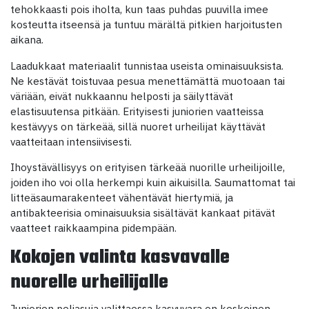
tehokkaasti pois iholta, kun taas puhdas puuvilla imee
kosteutta itseensä ja tuntuu märältä pitkien harjoitusten
aikana.
Laadukkaat materiaalit tunnistaa useista ominaisuuksista.
Ne kestävät toistuvaa pesua menettämättä muotoaan tai
väriään, eivät nukkaannu helposti ja säilyttävät
elastisuutensa pitkään. Erityisesti juniorien vaatteissa
kestävyys on tärkeää, sillä nuoret urheilijat käyttävät
vaatteitaan intensiivisesti.
Ihoystävällisyys on erityisen tärkeää nuorille urheilijoille,
joiden iho voi olla herkempi kuin aikuisilla. Saumattomat tai
litteäsaumarakenteet vähentävät hiertymiä, ja
antibakteerisia ominaisuuksia sisältävät kankaat pitävät
vaatteet raikkaampina pidempään.
Kokojen valinta kasvavalle
nuorelle urheilijalle
Juniorien peliasuja valittaessa kasvuvara on keskeinen