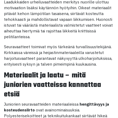
Laadukkaiden urheiluvaatteiden merkitys nuorille ulottuu
motivaation lisäksi käytännön hyötyihin. Oikeat materiaalit
pitävät kehon lämpötilan tasaisena, siirtävät kosteutta
tehokkaasti ja mahdollistavat vapaan liikkumisen. Huonosti
istuvat tai väärästä materiaalista valmistetut vaatteet voivat
aiheuttaa hiertymiä tai rajoittaa liikkeitä kriittisissä
pelitilanteissa.
Seuravaatteet toimivat myös tärkeänä turvallisuustekijänä.
Kirkkaissa väreissä ja heijastinmateriaaleilla varustetut
harjoitusvaatteet parantavat näkyvyyttä ulkoharjoituksissa,
erityisesti syksyn ja talven pimeimpinä kuukausina.
Materiaalit ja laatu – mitä
juniorien vaatteissa kannattaa
etsiä
Juniorien seuravaatteiden materiaaleissa
hengittävyys ja
kosteudensiirto
ovat avainominaisuuksia.
Polyesterisekoitteet ja teknikuitukankaat siirtävät hikeä