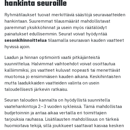
hankinta seuroille
Ryhmätilaukset tuovat merkittäviä säästöjä seuravaatteiden
hankintaan. Suuremmat tilausmäärät mahdollistavat
paremmat yksikköhinnat ja usein myös räätälöidyt
painatukset edullisemmin. Seurat voivat hyödyntää
sesonkihinnoittelua
tilaamalla seuraavan kauden vaatteet
hyvissä ajoin.
Laadun ja hinnan optimointi vaatii pitkäjänteistä
suunnittelua. Halvimmat vaihtoehdot voivat osoittautua
kalliimmiksi, jos vaatteet kuluvat nopeasti tai menettävät
muotonsa jo ensimmäisen kauden aikana. Keskihintaisten
mutta laadukkaiden vaatteiden valinta on usein
taloudellisesti järkevin ratkaisu.
Seuran talouden kannalta on hyödyllistä suunnitella
vaatehankintoja 2–3 vuoden sykleissä. Tämä mahdollistaa
budjetoinnin ja antaa aikaa vertailla eri toimittajien
tarjouksia rauhassa. Lisätilausten mahdollisuus on tärkeä
huomioitava tekijä, sillä joukkueet saattavat kasvaa kesken