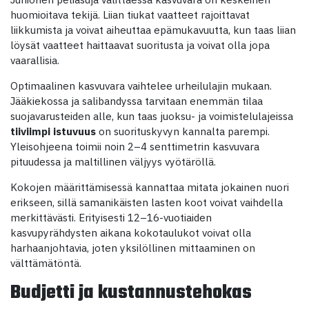
huomioitava tekijä. Liian tiukat vaatteet rajoittavat
liikkumista ja voivat aiheuttaa epämukavuutta, kun taas liian
löysät vaatteet haittaavat suoritusta ja voivat olla jopa
vaarallisia.
Optimaalinen kasvuvara vaihtelee urheilulajin mukaan.
Jääkiekossa ja salibandyssa tarvitaan enemmän tilaa
suojavarusteiden alle, kun taas juoksu- ja voimistelulajeissa
tiiviimpi istuvuus
on suorituskyvyn kannalta parempi.
Yleisohjeena toimii noin 2–4 senttimetrin kasvuvara
pituudessa ja maltillinen väljyys vyötäröllä.
Kokojen määrittämisessä kannattaa mitata jokainen nuori
erikseen, sillä samanikäisten lasten koot voivat vaihdella
merkittävästi. Erityisesti 12–16-vuotiaiden
kasvupyrähdysten aikana kokotaulukot voivat olla
harhaanjohtavia, joten yksilöllinen mittaaminen on
välttämätöntä.
Budjetti ja kustannustehokas