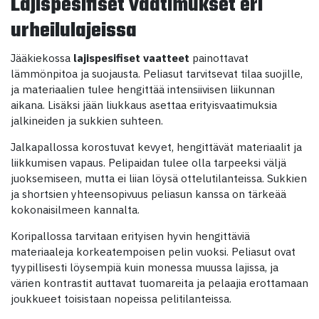
Lajispesifiset vaatimukset eri
urheilulajeissa
Jääkiekossa
lajispesifiset vaatteet
painottavat
lämmönpitoa ja suojausta. Peliasut tarvitsevat tilaa suojille,
ja materiaalien tulee hengittää intensiivisen liikunnan
aikana. Lisäksi jään liukkaus asettaa erityisvaatimuksia
jalkineiden ja sukkien suhteen.
Jalkapallossa korostuvat kevyet, hengittävät materiaalit ja
liikkumisen vapaus. Pelipaidan tulee olla tarpeeksi väljä
juoksemiseen, mutta ei liian löysä ottelutilanteissa. Sukkien
ja shortsien yhteensopivuus peliasun kanssa on tärkeää
kokonaisilmeen kannalta.
Koripallossa tarvitaan erityisen hyvin hengittäviä
materiaaleja korkeatempoisen pelin vuoksi. Peliasut ovat
tyypillisesti löysempiä kuin monessa muussa lajissa, ja
värien kontrastit auttavat tuomareita ja pelaajia erottamaan
joukkueet toisistaan nopeissa pelitilanteissa.