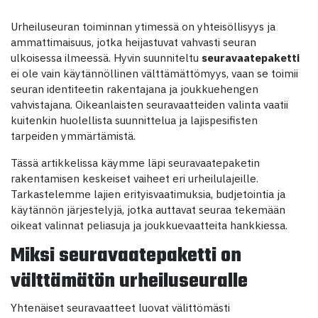
Urheiluseuran toiminnan ytimessä on yhteisöllisyys ja
ammattimaisuus, jotka heijastuvat vahvasti seuran
ulkoisessa ilmeessä. Hyvin suunniteltu
seuravaatepaketti
ei ole vain käytännöllinen välttämättömyys, vaan se toimii
seuran identiteetin rakentajana ja joukkuehengen
vahvistajana. Oikeanlaisten seuravaatteiden valinta vaatii
kuitenkin huolellista suunnittelua ja lajispesifisten
tarpeiden ymmärtämistä.
Tässä artikkelissa käymme läpi seuravaatepaketin
rakentamisen keskeiset vaiheet eri urheilulajeille.
Tarkastelemme lajien erityisvaatimuksia, budjetointia ja
käytännön järjestelyjä, jotka auttavat seuraa tekemään
oikeat valinnat peliasuja ja joukkuevaatteita hankkiessa.
Miksi seuravaatepaketti on
välttämätön urheiluseuralle
Yhtenäiset seuravaatteet luovat välittömästi