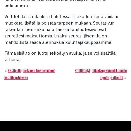
pelinumerot.
Voit tehdä lisätilauksia halutessasi sekä tuotteita voidaan
muokata, lisätä ja poistaa tarpeen mukaan. Seurasivun
rakentaminen sekä haluttaessa fanituotesivu ovat
seurallesi maksuttomia. Lisäksi seurasi jäsenillä on
mahdollista saada alennuksia kuluttajakauppaamme.
Tämä sisältö on luotu tekoälyn avulla, ja se voi sisältää
virheitä.
«
Pesäpallojoukkueen treenivaatteet
Räätälöidyt jääkiekkopelipaidat omalla
»
kesään ja talveen
logolla ja väreillä