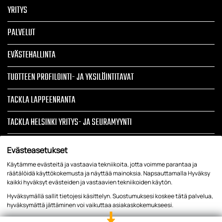
YRITYS
PALVELUT
EVÄSTEHALLINTA
TUOTTEEN PROFILOINTI- JA YKSILÖINTITAVAT
TACKLA LAPPEENRANTA
TACKLA HELSINKI YRITYS- JA SEURAMYYNTI
ARTIKKELIT
Evästeasetukset
Käytämme evästeitä ja vastaavia tekniikoita, jotta voimme parantaa ja
TIETOSUOJASELOSTE JA REKISTERISELOSTE
räätälöidä käyttökokemusta ja näyttää mainoksia. Napsauttamalla Hyväksy
kaikki hyväksyt evästeiden ja vastaavien tekniikoiden käytön.
YRITYSTEKSTIILIT, LIIKELAHJAT, TYÖVAATTEET, TAPAHTUMATUOTTEET
Hyväksymällä sallit tietojesi käsittelyn. Suostumuksesi koskee tätä palvelua,
hyväksymättä jättäminen voi vaikuttaa asiakaskokemukseesi.
Tietosuoja