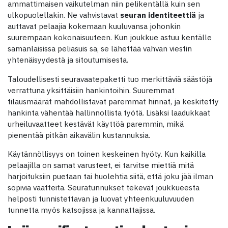
ammattimaisen vaikutelman niin pelikentällä kuin sen
ulkopuolellakin. Ne vahvistavat
seuran identiteettiä
ja
auttavat pelaajia kokemaan kuuluvansa johonkin
suurempaan kokonaisuuteen. Kun joukkue astuu kentälle
samanlaisissa peliasuis sa, se lähettää vahvan viestin
yhtenäisyydestä ja sitoutumisesta.
Taloudellisesti seuravaatepaketti tuo merkittäviä säästöjä
verrattuna yksittäisiin hankintoihin. Suuremmat
tilausmäärät mahdollistavat paremmat hinnat, ja keskitetty
hankinta vähentää hallinnollista työtä. Lisäksi laadukkaat
urheiluvaatteet kestävät käyttöä paremmin, mikä
pienentää pitkän aikavälin kustannuksia.
Käytännöllisyys on toinen keskeinen hyöty. Kun kaikilla
pelaajilla on samat varusteet, ei tarvitse miettiä mitä
harjoituksiin puetaan tai huolehtia siitä, että joku jää ilman
sopivia vaatteita. Seuratunnukset tekevät joukkueesta
helposti tunnistettavan ja luovat yhteenkuuluvuuden
tunnetta myös katsojissa ja kannattajissa.