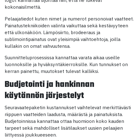
logot kannattaa sijoittaa niin, että ne tukevat
kokonaisilmettä.
Pelaajatiedot kuten nimet ja numerot personoivat vaatteet.
Painatustekniikoiden valinta vaikuttaa sekä kestävyyteen
että ulkonäköön. Lämpösiirto, brodeeraus ja
sublimointipainatus ovat yleisimpiä vaihtoehtoja, joilla
kullakin on omat vahvuutensa.
Suunnitteluprosessissa kannattaa varata aikaa useille
luonnoksille ja hyväksyntäkierroksille. Kun tunnukset on
kerran painettu, muutokset tulevat kalliiksi.
Budjetointi ja hankinnan
käytännön järjestelyt
Seuravaatepaketin kustannukset vaihtelevat merkittävästi
riippuen vaatteiden laadusta, määrästä ja painatuksista.
Budjetoinnissa kannattaa ottaa huomioon koko kauden
tarpeet sekä mahdolliset lisätilaukset uusien pelaajien
liittyessä joukkueeseen.