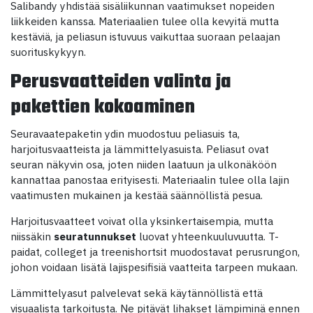
Salibandy yhdistää sisäliikunnan vaatimukset nopeiden
liikkeiden kanssa. Materiaalien tulee olla kevyitä mutta
kestäviä, ja peliasun istuvuus vaikuttaa suoraan pelaajan
suorituskykyyn.
Perusvaatteiden valinta ja
pakettien kokoaminen
Seuravaatepaketin ydin muodostuu peliasuis ta,
harjoitusvaatteista ja lämmittelyasuista. Peliasut ovat
seuran näkyvin osa, joten niiden laatuun ja ulkonäköön
kannattaa panostaa erityisesti. Materiaalin tulee olla lajin
vaatimusten mukainen ja kestää säännöllistä pesua.
Harjoitusvaatteet voivat olla yksinkertaisempia, mutta
niissäkin
seuratunnukset
luovat yhteenkuuluvuutta. T-
paidat, colleget ja treenishortsit muodostavat perusrungon,
johon voidaan lisätä lajispesifisiä vaatteita tarpeen mukaan.
Lämmittelyasut palvelevat sekä käytännöllistä että
visuaalista tarkoitusta. Ne pitävät lihakset lämpiminä ennen