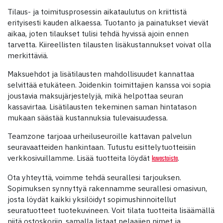
Tilaus- ja toimitusprosessin aikataulutus on kriittistä
erityisesti kauden alkaessa. Tuotanto ja painatukset vievät
aikaa, joten tilaukset tulisi tehdä hyvissä ajoin ennen
tarvetta. Kiireellisten tilausten lisäkustannukset voivat olla
merkittäviä.
Maksuehdot ja lisätilausten mahdollisuudet kannattaa
selvittää etukäteen. Joidenkin toimittajien kanssa voi sopia
joustavia maksujärjestelyjä, mikä helpottaa seuran
kassavirtaa. Lisätilausten tekeminen saman hintatason
mukaan säästää kustannuksia tulevaisuudessa.
Teamzone tarjoaa urheiluseuroille kattavan palvelun
seuravaatteiden hankintaan. Tutustu esittelytuotteisiin
verkkosivuillamme. Lisää tuotteita löydät
.
kuvastoista
Ota yhteyttä, voimme tehdä seurallesi tarjouksen.
Sopimuksen synnyttyä rakennamme seurallesi omasivun,
josta löydät kaikki yksilöidyt sopimushinnoitellut
seuratuotteet tuotekuvineen. Voit tilata tuotteita lisäämällä
niitä ostoskoriin, samalla listaat pelaajien nimet ja