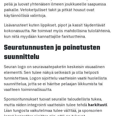
peliä ja luovat yhtenäisen ilmeen joukkueelle saapuessa
paikalle. Vetoketjulliset takit ja pitkät housut ovat
käytännöllisiä valintoja.
Lisävarusteet kuten lippikset, pipot ja kassit täydentävät
kokonaisuutta. Ne toimivat myös mahdollisina tulolähteinä,
kun niitä myydään kannattajille fanituotteina.
Seuratunnusten ja painatusten
suunnittelu
Seuran logo on seuravaatepaketin keskeisin visuaalinen
elementti. Sen tulee näkyä selkeästi ja olla helposti
tunnistettava. Logon sijoittelu vaatteisiin vaatii huolellista
suunnittelua, jotta se ei häiritse pelaajan liikkumista tai
vaatteen toiminnallisuutta.
Sponsoritunnukset tuovat seuralle taloudellista tukea,
mutta niiden integrointi vaatteisiin tulee tehdä
harkitusti
.
Liian tungosta vaikutelmaa tulee välttää, ja sponsorien