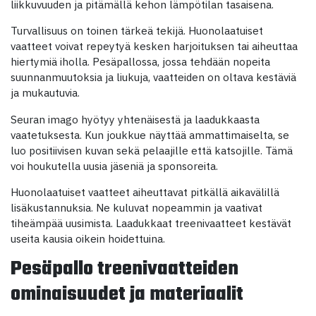
liikkuvuuden ja pitämällä kehon lämpötilan tasaisena.
Turvallisuus on toinen tärkeä tekijä. Huonolaatuiset
vaatteet voivat repeytyä kesken harjoituksen tai aiheuttaa
hiertymiä iholla. Pesäpallossa, jossa tehdään nopeita
suunnanmuutoksia ja liukuja, vaatteiden on oltava kestäviä
ja mukautuvia.
Seuran imago hyötyy yhtenäisestä ja laadukkaasta
vaatetuksesta. Kun joukkue näyttää ammattimaiselta, se
luo positiivisen kuvan sekä pelaajille että katsojille. Tämä
voi houkutella uusia jäseniä ja sponsoreita.
Huonolaatuiset vaatteet aiheuttavat pitkällä aikavälillä
lisäkustannuksia. Ne kuluvat nopeammin ja vaativat
tiheämpää uusimista. Laadukkaat treenivaatteet kestävät
useita kausia oikein hoidettuina.
Pesäpallo treenivaatteiden
ominaisuudet ja materiaalit