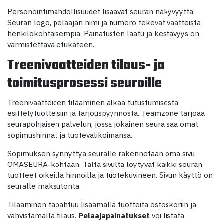
Personointimahdollisuudet lisäävät seuran näkyvyyttä.
Seuran logo, pelaajan nimi ja numero tekevät vaatteista
henkilökohtaisempia. Painatusten laatu ja kestävyys on
varmistettava etukäteen.
Treenivaatteiden tilaus- ja
toimitusprosessi seuroille
Treenivaatteiden tilaaminen alkaa tutustumisesta
esittelytuotteisiin ja tarjouspyynnöstä. Teamzone tarjoaa
seurapohjaisen palvelun, jossa jokainen seura saa omat
sopimushinnat ja tuotevalikoimansa.
Sopimuksen synnyttyä seuralle rakennetaan oma sivu
OMASEURA-kohtaan. Tältä sivulta löytyvät kaikki seuran
tuotteet oikeilla hinnoilla ja tuotekuvineen. Sivun käyttö on
seuralle maksutonta.
Tilaaminen tapahtuu lisäämällä tuotteita ostoskoriin ja
vahvistamalla tilaus.
Pelaajapainatukset
voi listata