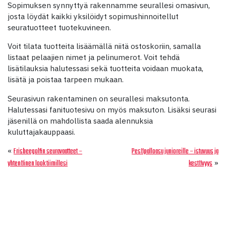
Sopimuksen synnyttyä rakennamme seurallesi omasivun,
josta löydät kaikki yksilöidyt sopimushinnoitellut
seuratuotteet tuotekuvineen.
Voit tilata tuotteita lisäämällä niitä ostoskoriin, samalla
listaat pelaajien nimet ja pelinumerot. Voit tehdä
lisätilauksia halutessasi sekä tuotteita voidaan muokata,
lisätä ja poistaa tarpeen mukaan.
Seurasivun rakentaminen on seurallesi maksutonta.
Halutessasi fanituotesivu on myös maksuton. Lisäksi seurasi
jäsenillä on mahdollista saada alennuksia
kuluttajakauppaasi.
«
Frisbeegolfin seuravaatteet –
Pesäpalloasu junioreille – istuvuus ja
»
yhtenäinen look tiimillesi
kestävyys