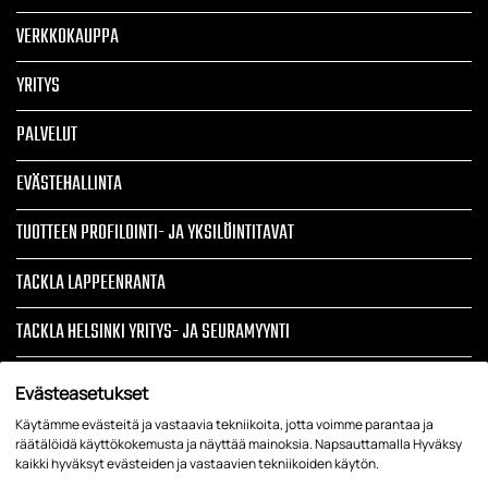
VERKKOKAUPPA
YRITYS
PALVELUT
EVÄSTEHALLINTA
TUOTTEEN PROFILOINTI- JA YKSILÖINTITAVAT
TACKLA LAPPEENRANTA
TACKLA HELSINKI YRITYS- JA SEURAMYYNTI
TIETOSUOJASELOSTE JA REKISTERISELOSTE
Evästeasetukset
Käytämme evästeitä ja vastaavia tekniikoita, jotta voimme parantaa ja
ARTIKKELIT
räätälöidä käyttökokemusta ja näyttää mainoksia. Napsauttamalla Hyväksy
kaikki hyväksyt evästeiden ja vastaavien tekniikoiden käytön.
YRITYSTEKSTIILIT, LIIKELAHJAT, TYÖVAATTEET, TAPAHTUMATUOTTEET