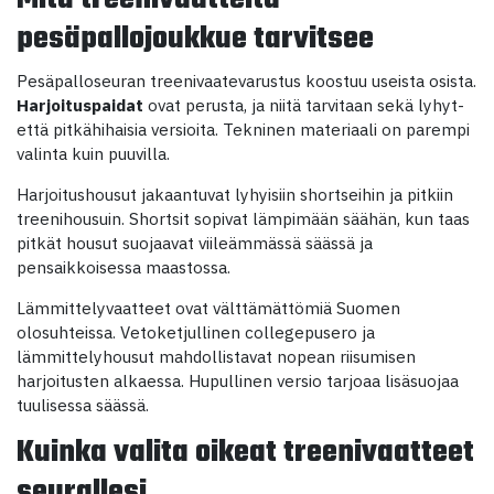
pesäpallojoukkue tarvitsee
Pesäpalloseuran treenivaatevarustus koostuu useista osista.
Harjoituspaidat
ovat perusta, ja niitä tarvitaan sekä lyhyt-
että pitkähihaisia versioita. Tekninen materiaali on parempi
valinta kuin puuvilla.
Harjoitushousut jakaantuvat lyhyisiin shortseihin ja pitkiin
treenihousuin. Shortsit sopivat lämpimään säähän, kun taas
pitkät housut suojaavat viileämmässä säässä ja
pensaikkoisessa maastossa.
Lämmittelyvaatteet ovat välttämättömiä Suomen
olosuhteissa. Vetoketjullinen collegepusero ja
lämmittelyhousut mahdollistavat nopean riisumisen
harjoitusten alkaessa. Hupullinen versio tarjoaa lisäsuojaa
tuulisessa säässä.
Kuinka valita oikeat treenivaatteet
seurallesi