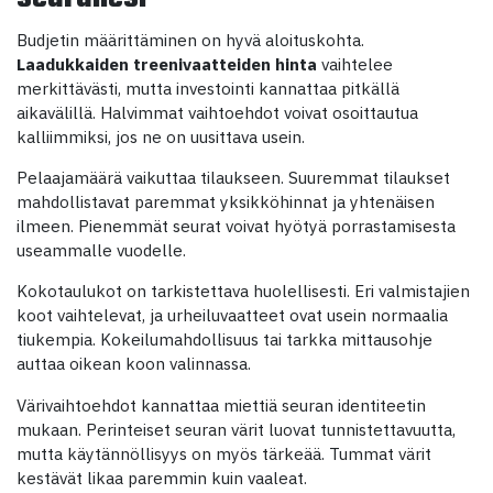
Budjetin määrittäminen on hyvä aloituskohta.
Laadukkaiden treenivaatteiden hinta
vaihtelee
merkittävästi, mutta investointi kannattaa pitkällä
aikavälillä. Halvimmat vaihtoehdot voivat osoittautua
kalliimmiksi, jos ne on uusittava usein.
Pelaajamäärä vaikuttaa tilaukseen. Suuremmat tilaukset
mahdollistavat paremmat yksikköhinnat ja yhtenäisen
ilmeen. Pienemmät seurat voivat hyötyä porrastamisesta
useammalle vuodelle.
Kokotaulukot on tarkistettava huolellisesti. Eri valmistajien
koot vaihtelevat, ja urheiluvaatteet ovat usein normaalia
tiukempia. Kokeilumahdollisuus tai tarkka mittausohje
auttaa oikean koon valinnassa.
Värivaihtoehdot kannattaa miettiä seuran identiteetin
mukaan. Perinteiset seuran värit luovat tunnistettavuutta,
mutta käytännöllisyys on myös tärkeää. Tummat värit
kestävät likaa paremmin kuin vaaleat.