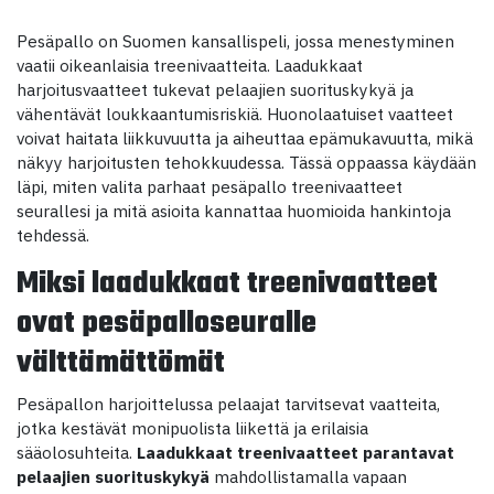
Pesäpallo on Suomen kansallispeli, jossa menestyminen
vaatii oikeanlaisia treenivaatteita. Laadukkaat
harjoitusvaatteet tukevat pelaajien suorituskykyä ja
vähentävät loukkaantumisriskiä. Huonolaatuiset vaatteet
voivat haitata liikkuvuutta ja aiheuttaa epämukavuutta, mikä
näkyy harjoitusten tehokkuudessa. Tässä oppaassa käydään
läpi, miten valita parhaat pesäpallo treenivaatteet
seurallesi ja mitä asioita kannattaa huomioida hankintoja
tehdessä.
Miksi laadukkaat treenivaatteet
ovat pesäpalloseuralle
välttämättömät
Pesäpallon harjoittelussa pelaajat tarvitsevat vaatteita,
jotka kestävät monipuolista liikettä ja erilaisia
sääolosuhteita.
Laadukkaat treenivaatteet parantavat
pelaajien suorituskykyä
mahdollistamalla vapaan