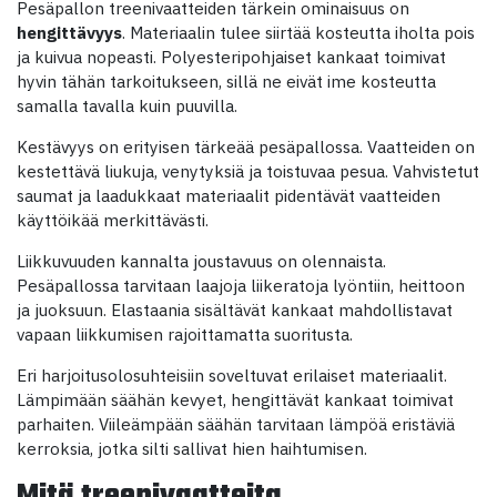
Pesäpallon treenivaatteiden tärkein ominaisuus on
hengittävyys
. Materiaalin tulee siirtää kosteutta iholta pois
ja kuivua nopeasti. Polyesteripohjaiset kankaat toimivat
hyvin tähän tarkoitukseen, sillä ne eivät ime kosteutta
samalla tavalla kuin puuvilla.
Kestävyys on erityisen tärkeää pesäpallossa. Vaatteiden on
kestettävä liukuja, venytyksiä ja toistuvaa pesua. Vahvistetut
saumat ja laadukkaat materiaalit pidentävät vaatteiden
käyttöikää merkittävästi.
Liikkuvuuden kannalta joustavuus on olennaista.
Pesäpallossa tarvitaan laajoja liikeratoja lyöntiin, heittoon
ja juoksuun. Elastaania sisältävät kankaat mahdollistavat
vapaan liikkumisen rajoittamatta suoritusta.
Eri harjoitusolosuhteisiin soveltuvat erilaiset materiaalit.
Lämpimään säähän kevyet, hengittävät kankaat toimivat
parhaiten. Viileämpään säähän tarvitaan lämpöä eristäviä
kerroksia, jotka silti sallivat hien haihtumisen.
Mitä treenivaatteita