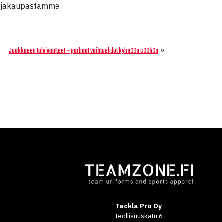
ttajakaupastamme.
»
Joukkueen talvivaatteet – parhaat vaihtoehdot kylmään säähän
Tackla Pro Oy
Teollisuuskatu 6