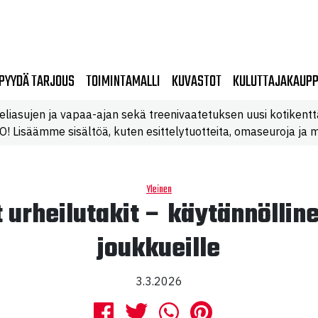
PYYDÄ TARJOUS
TOIMINTAMALLI
KUVASTOT
KULUTTAJAKAUP
eliasujen ja vapaa-ajan sekä treenivaatetuksen uusi kotikentt
 Lisäämme sisältöä, kuten esittelytuotteita, omaseuroja ja m
Yleinen
 urheilutakit – käytännöllin
joukkueille
3.3.2026