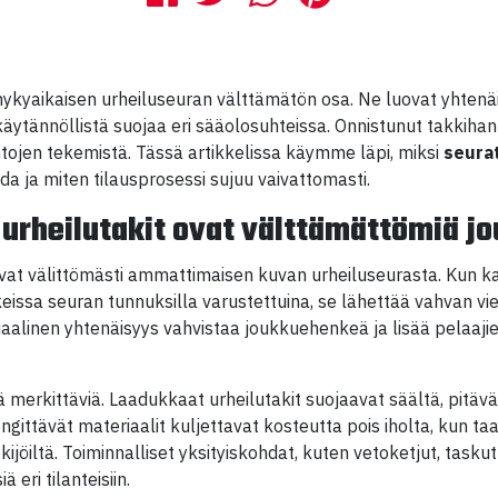
 nykyaikaisen urheiluseuran välttämätön osa. Ne luovat yhtenä
äytännöllistä suojaa eri sääolosuhteissa. Onnistunut takkihank
intojen tekemistä. Tässä artikkelissa käymme läpi, miksi
seura
da ja miten tilausprosessi sujuu vaivattomasti.
 urheilutakit ovat välttämättömiä jo
vat välittömästi ammattimaisen kuvan urheiluseurasta. Kun ka
eissa seuran tunnuksilla varustettuina, se lähettää vahvan vie
suaalinen yhtenäisyys vahvistaa joukkuehenkeä ja lisää pelaa
ä merkittäviä. Laadukkaat urheilutakit suojaavat säältä, pitäv
gittävät materiaalit kuljettavat kosteutta pois iholta, kun ta
kijöiltä. Toiminnalliset yksityiskohdat, kuten vetoketjut, taskut
 eri tilanteisiin.