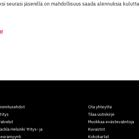
äksi seurasi jäsenillä on mahdollisuus saada alennuksia kulu
et
Toimitusehdot
Ota yhteyttä
ritys
Tilaa uutiskirje
alvelut
Muokkaa evästevalintoja
ackla Helsinki Yritys- ja
Kuvastot
seuramyynti
Kokokartat