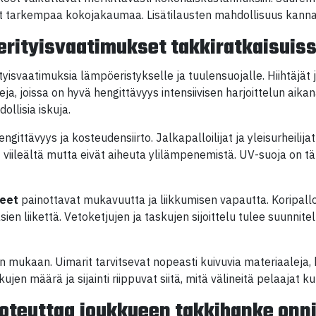
at tarkempaa kokojakaumaa. Lisätilausten mahdollisuus kanna
n erityisvaatimukset takkiratkaisuis
ityisvaatimuksia lämpöeristykselle ja tuulensuojalle. Hiihtäjät ja
ja, joissa on hyvä hengittävyys intensiivisen harjoittelun aika
llisia iskuja.
gittävyys ja kosteudensiirto. Jalkapalloilijat ja yleisurheilija
t viileältä mutta eivät aiheuta ylilämpenemistä. UV-suoja on tä
teet
painottavat mukavuutta ja liikkumisen vapautta. Koripallo
sien liikettä. Vetoketjujen ja taskujen sijoittelu tulee suunnitell
in mukaan. Uimarit tarvitsevat nopeasti kuivuvia materiaaleja, 
ujen määrä ja sijainti riippuvat siitä, mitä välineitä pelaajat 
 toteuttaa joukkueen takkihanke onn