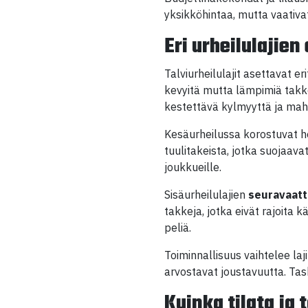
yksikköhintaa, mutta vaativ
Eri urheilulajie
Talviurheilulajit asettavat er
kevyitä mutta lämpimiä takke
kestettävä kylmyyttä ja mahdo
Kesäurheilussa korostuvat hen
tuulitakeista, jotka suojaava
joukkueille.
Sisäurheilulajien
seuravaat
takkeja, jotka eivät rajoita kä
peliä.
Toiminnallisuus vaihtelee laj
arvostavat joustavuutta. Task
Kuinka tilata ja