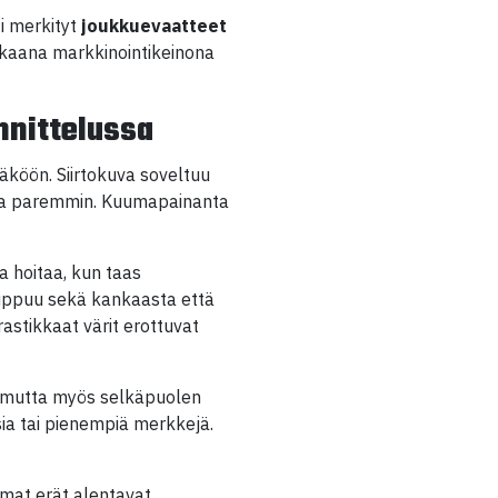
ti merkityt
joukkuevaatteet
okkaana markkinointikeinona
nnittelussa
äköön. Siirtokuva soveltuu
tusta paremmin. Kuumapainanta
a hoitaa, kun taas
iippuu sekä kankaasta että
astikkaat värit erottuvat
ka, mutta myös selkäpuolen
ksia tai pienempiä merkkejä.
mmat erät alentavat