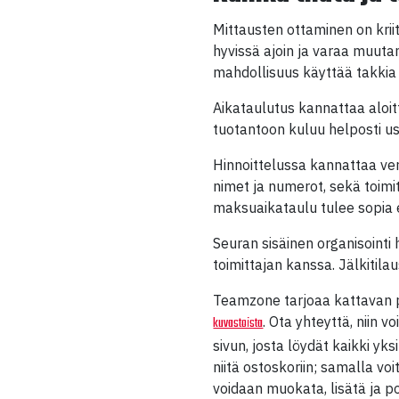
Mittausten ottaminen on krii
hyvissä ajoin ja varaa muuta
mahdollisuus käyttää takkia
Aikataulutus kannattaa aloit
tuotantoon kuluu helposti us
Hinnoittelussa kannattaa vert
nimet ja numerot, sekä toimi
maksuaikataulu tulee sopia 
Seuran sisäinen organisointi 
toimittajan kanssa. Jälkitil
Teamzone tarjoaa kattavan
. Ota yhteyttä, niin
kuvastoista
sivun, josta löydät kaikki yk
niitä ostoskoriin; samalla voi
voidaan muokata, lisätä ja 