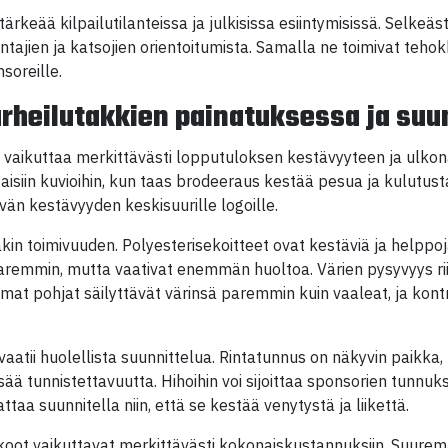
tärkeää kilpailutilanteissa ja julkisissa esiintymisissä. Selkeäs
ntajien ja katsojien orientoitumista. Samalla ne toimivat teh
soreille.
urheilutakkien painatuksessa ja suu
vaikuttaa merkittävästi lopputuloksen kestävyyteen ja ulkon
ohtaisiin kuvioihin, kun taas brodeeraus kestää pesua ja kulu
vän kestävyyden keskisuurille logoille.
kin toimivuuden. Polyesterisekoitteet ovat kestäviä ja helppoj
aremmin, mutta vaativat enemmän huoltoa. Värien pysyvyys r
t pohjat säilyttävät värinsä paremmin kuin vaaleat, ja kontr
u vaatii huolellista suunnittelua. Rintatunnus on näkyvin paik
lisää tunnistettavuutta. Hihoihin voi sijoittaa sponsorien tunnu
taa suunnitella niin, että se kestää venytystä ja liikettä.
skoot vaikuttavat merkittävästi kokonaiskustannuksiin. Suure