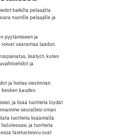
dot kaikilta pelaajilta
ara nuorille pelaajille ja
ten pyytämiseen ja
a voivat vaarantaa laadun.
ruspainatus, lisätyöt, kuten
uvaihtoehdot ja
dot ja hoitaa viestinnän
ia kesken kauden.
siin, ja lisää tuotteita löydät
akennamme seurallesi oman
ilata tuotteita lisäämällä
 halutessasi, ja tuotteita
essa fanituotesivu ovat