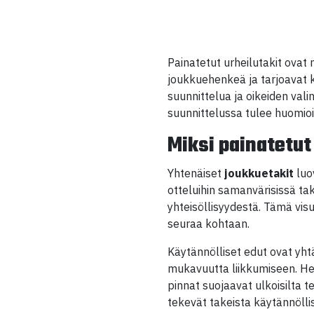
Painatetut urheilutakit ovat
joukkuehenkeä ja tarjoavat k
suunnittelua ja oikeiden val
suunnittelussa tulee huomioi
Miksi painatetut
Yhtenäiset
joukkuetakit
luo
otteluihin samanvärisissä tak
yhteisöllisyydestä. Tämä vi
seuraa kohtaan.
Käytännölliset edut ovat yht
mukavuutta liikkumiseen. Hen
pinnat suojaavat ulkoisilta te
tekevät takeista käytännöllisiä