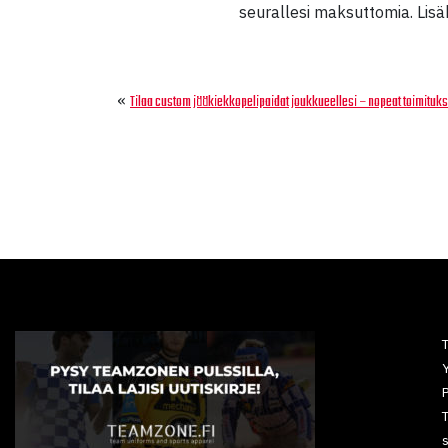
seurallesi maksuttomia. Lis
«
Tilaa custom jääkiekkopelipaidat joukkueellesi – nopeat toimituks
Y
P
T