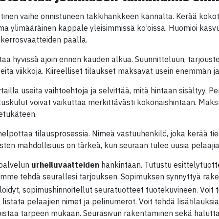
ttinen vaihe onnistuneen takkihankkeen kannalta. Kerää kokotie
ma ylimääräinen kappale yleisimmissä ko’oissa. Huomioi kasvuv
 kerrosvaatteiden päällä.
taa hyvissä ajoin ennen kauden alkua. Suunnitteluun, tarjous
eita viikkoja. Kiireelliset tilaukset maksavat usein enemmän j
ailla useita vaihtoehtoja ja selvittää, mitä hintaan sisältyy. Pe
tuskulut voivat vaikuttaa merkittävästi kokonaishintaan. Maks
etukäteen.
helpottaa tilausprosessia. Nimeä vastuuhenkilö, joka kerää tie
austen mahdollisuus on tärkeä, kun seuraan tulee uusia pelaaj
 palvelun
urheiluvaatteiden
hankintaan. Tutustu esittelytuottei
 voimme tehdä seurallesi tarjouksen. Sopimuksen synnyttyä r
silöidyt, sopimushinnoitellut seuratuotteet tuotekuvineen. Voit t
t listata pelaajien nimet ja pelinumerot. Voit tehdä lisätilauksia
poistaa tarpeen mukaan. Seurasivun rakentaminen sekä halutta