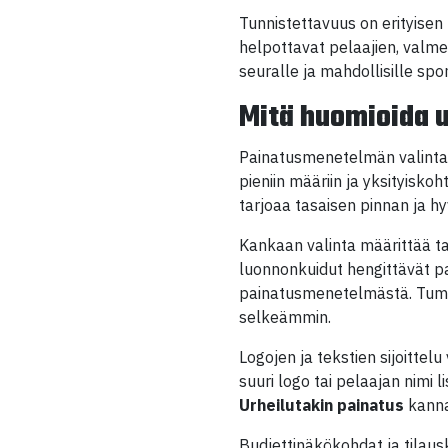
Tunnistettavuus on erityisen 
helpottavat pelaajien, valme
seuralle ja mahdollisille spon
Mitä huomioida 
Painatusmenetelmän valinta 
pieniin määriin ja yksityisk
tarjoaa tasaisen pinnan ja hy
Kankaan valinta määrittää ta
luonnonkuidut hengittävät p
painatusmenetelmästä. Tumma
selkeämmin.
Logojen ja tekstien sijoittel
suuri logo tai pelaajan nimi 
Urheilutakin painatus
kannat
Budjettinäkökohdat ja tilau