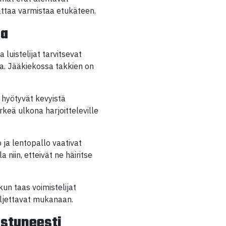
ttaa varmistaa etukäteen.
sa
 luistelijat tarvitsevat
na. Jääkiekossa takkien on
t hyötyvät kevyistä
rkeä ulkona harjoitteleville
 ja lentopallo vaativat
a niin, etteivät ne häiritse
kun taas voimistelijat
kuljettavat mukanaan.
istuneesti