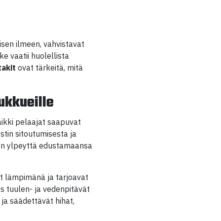
isen ilmeen, vahvistavat
e vaatii huolellista
takit
ovat tärkeitä, mitä
ukkueille
ikki pelaajat saapuvat
stin sitoutumisesta ja
jien ylpeyttä edustamaansa
ät lämpimänä ja tarjoavat
as tuulen- ja vedenpitävät
 ja säädettävät hihat,