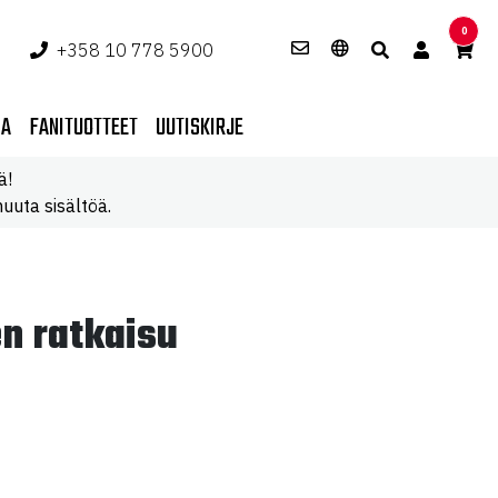
0
+358 10 778 5900
PA
FANITUOTTEET
UUTISKIRJE
ä!
uuta sisältöä.
en ratkaisu