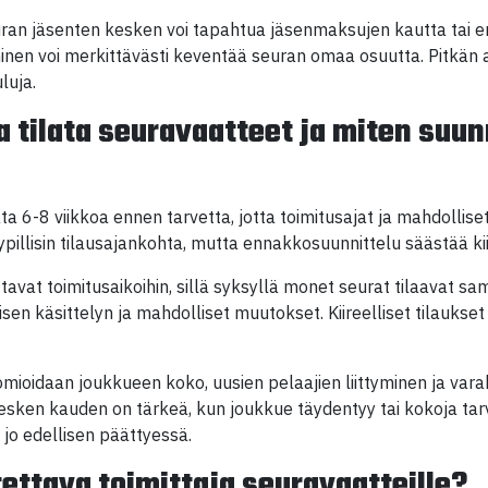
an jäsenten kesken voi tapahtua jäsenmaksujen kautta tai e
en voi merkittävästi keventää seuran omaa osuutta. Pitkän a
luja.
a tilata seuravaatteet ja miten suun
ta 6-8 viikkoa ennen tarvetta, jotta toimitusajat ja mahdollis
pillisin tilausajankohta, mutta ennakkosuunnittelu säästää kiir
ttavat toimitusaikoihin, sillä syksyllä monet seurat tilaavat s
sen käsittelyn ja mahdolliset muutokset. Kiireelliset tilaukset
ioidaan joukkueen koko, uusien pelaajien liittyminen ja vara
esken kauden on tärkeä, kun joukkue täydentyy tai kokoja tar
 jo edellisen päättyessä.
tettava toimittaja seuravaatteille?