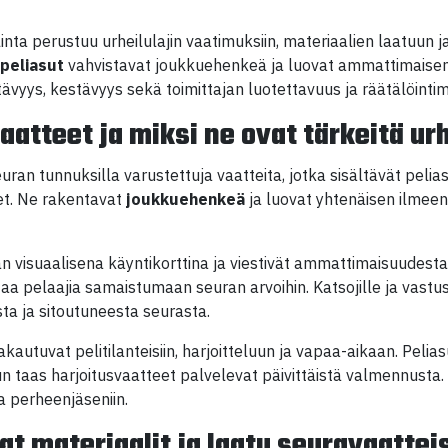
nta perustuu urheilulajin vaatimuksiin, materiaalien laatuun ja
 peliasut
vahvistavat joukkuehenkeä ja luovat ammattimaisen
ttävyys, kestävyys sekä toimittajan luotettavuus ja räätälöinti
aatteet ja miksi ne ovat tärkeitä ur
ran tunnuksilla varustettuja vaatteita, jotka sisältävät pelias
et. Ne rakentavat
joukkuehenkeä
ja luovat yhtenäisen ilmeen
an visuaalisena käyntikorttina ja viestivät ammattimaisuudes
taa pelaajia samaistumaan seuran arvoihin. Katsojille ja vastus
sta ja sitoutuneesta seurasta.
kautuvat pelitilanteisiin, harjoitteluun ja vapaa-aikaan. Pelias
un taas harjoitusvaatteet palvelevat päivittäistä valmennusta.
a perheenjäseniin.
at materiaalit ja laatu seuravaattei