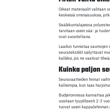
Oikeat materiaalit valitaan u
keskeisiä ominaisuuksia, jot
Sisäliikuntalajeissa polyest
tarvitaan usein sää- ja tuul
ovat suositeltavia.
Laadun tunnistaa saumojen s
seuratekstiilit säilyttävät 
kalliiksi, jos ne vaativat tihe
Kuinka paljon s
Seuravaatteiden hinnat vaiht
kalleimpia, kun taas harjoitu
Budjetoinnissa kannattaa ja
uusitaan tyypillisesti 2-3 v
tuovat usein kappalehinnan 