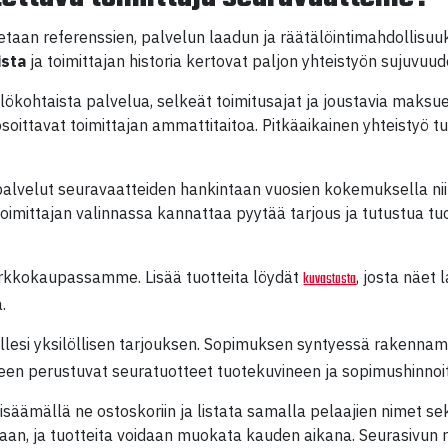
tetaan referenssien, palvelun laadun ja räätälöintimahdollisuu
ista
ja toimittajan historia kertovat paljon yhteistyön sujuvuud
ilökohtaista palvelua, selkeät toimitusajat ja joustavia maks
soittavat toimittajan ammattitaitoa. Pitkäaikainen yhteistyö tu
alvelut seuravaatteiden hankintaan vuosien kokemuksella niin
Toimittajan valinnassa kannattaa pyytää tarjous ja tutustua tu
verkkokaupassamme. Lisää tuotteita löydät
, josta näet 
kuvastosta
.
llesi yksilöllisen tarjouksen. Sopimuksen syntyessä rakennam
een perustuvat seuratuotteet tuotekuvineen ja sopimushinnoit
i lisäämällä ne ostoskoriin ja listata samalla pelaajien nimet s
aan, ja tuotteita voidaan muokata kauden aikana. Seurasivun 