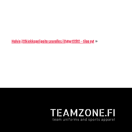
»
Halvin jääkiekkopelipaita seurallesi löytyy täältä – tilaa nyt