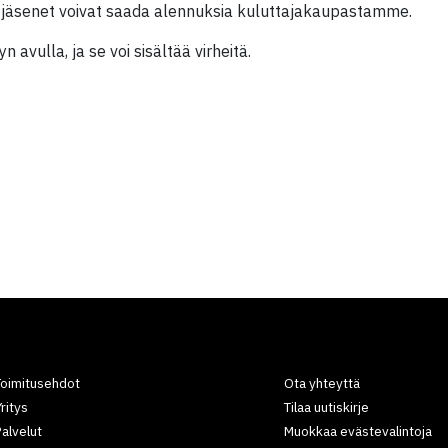
 jäsenet voivat saada alennuksia kuluttajakaupastamme.
 avulla, ja se voi sisältää virheitä.
Toimitusehdot
Ota yhteyttä
ritys
Tilaa uutiskirje
alvelut
Muokkaa evästevalintoja