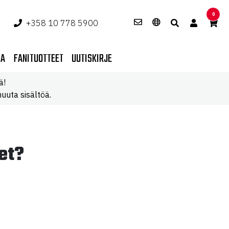
0
+358 10 778 5900
PA
FANITUOTTEET
UUTISKIRJE
ä!
uuta sisältöä.
et?