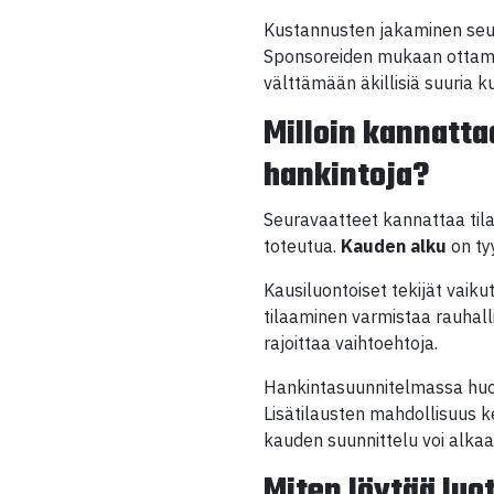
Kustannusten jakaminen seur
Sponsoreiden mukaan ottamin
välttämään äkillisiä suuria ku
Milloin kannatta
hankintoja?
Seuravaatteet kannattaa tila
toteutua.
Kauden alku
on tyy
Kausiluontoiset tekijät vaiku
tilaaminen varmistaa rauhalli
rajoittaa vaihtoehtoja.
Hankintasuunnitelmassa huom
Lisätilausten mahdollisuus k
kauden suunnittelu voi alkaa
Miten löytää luo