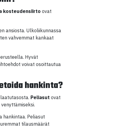
a kosteudensiirto
ovat
sen ansiosta. Ulkoliikunnassa
, joten vahvemmat kankaat
erusteella. Hyvät
ihtoehdot voivat osoittautua
etoida hankinta?
 laatutasosta.
Peliasut
ovat
n venyttämiseksi.
 hankintaa. Peliasut
 Suuremmat tilausmäärät