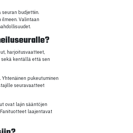
 seuran budjettiin.
 ilmeen. Valintaan
mahdollisuudet.
heiluseuralle?
ut, harjoitusvaatteet,
 sekä kentällä että sen
ta. Yhtenäinen pukeutuminen
tajille seuravaatteet
ut ovat lajin sääntöjen
 Fanituotteet laajentavat
siin?