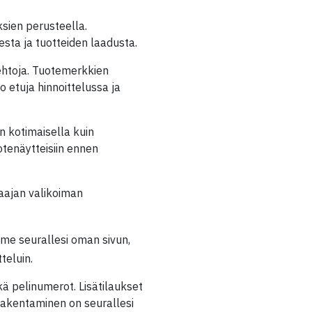
ksien perusteella.
esta ja tuotteiden laadusta.
uehtoja. Tuotemerkkien
o etuja hinnoittelussa ja
 kotimaisella kuin
otenäytteisiin ennen
laajan valikoiman
me seurallesi oman sivun,
teluin.
ekä pelinumerot. Lisätilaukset
rakentaminen on seurallesi