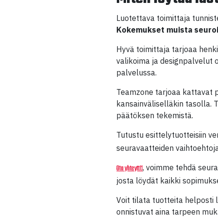
Luotettava toimittaja tunnis
Kokemukset muista seuro
Hyvä toimittaja tarjoaa henk
valikoima ja designpalvelut o
palvelussa.
Teamzone tarjoaa kattavat p
kansainväliselläkin tasolla. 
päätöksen tekemistä.
Tutustu esittelytuotteisiin 
seuravaatteiden vaihtoehtoja
, voimme tehdä seura
Ota yhteyttä
josta löydät kaikki sopimuks
Voit tilata tuotteita helpost
onnistuvat aina tarpeen muk