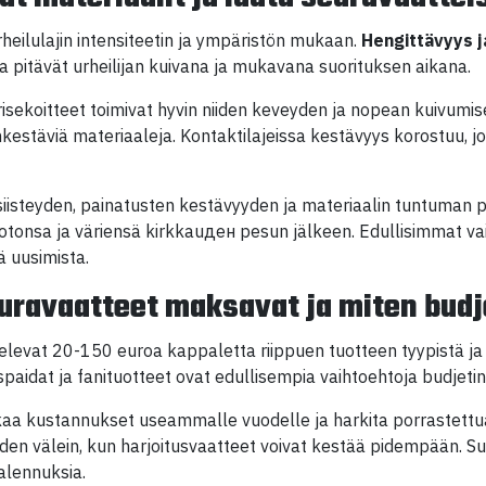
rheilulajin intensiteetin ja ympäristön mukaan.
Hengittävyys j
ka pitävät urheilijan kuivana ja mukavana suorituksen aikana.
erisekoitteet toimivat hyvin niiden keveyden ja nopean kuivumi
enkestäviä materiaaleja. Kontaktilajeissa kestävyys korostuu
iisteyden, painatusten kestävyyden ja materiaalin tuntuman p
muotonsa ja väriensä kirkkauден pesun jälkeen. Edullisimmat va
ää uusimista.
euravaatteet maksavat ja miten budj
elevat 20-150 euroa kappaletta riippuen tuotteen tyypistä ja
spaidat ja fanituotteet ovat edullisempia vaihtoehtoja budjeti
kaa kustannukset useammalle vuodelle ja harkita porrastettua
uoden välein, kun harjoitusvaatteet voivat kestää pidempään.
alennuksia.