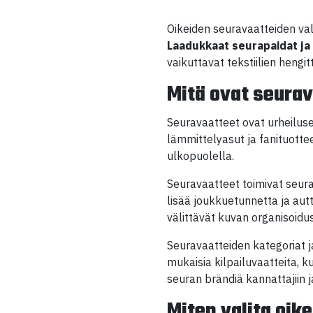
Oikeiden seuravaatteiden vali
Laadukkaat seurapaidat ja
vaikuttavat tekstiilien hengi
Mitä ovat seurav
Seuravaatteet ovat urheiluseu
lämmittelyasut ja fanituotte
ulkopuolella.
Seuravaatteet toimivat seur
lisää joukkuetunnetta ja aut
välittävät kuvan organisoidu
Seuravaatteiden kategoriat ja
mukaisia kilpailuvaatteita, k
seuran brändiä kannattajiin j
Miten valita oike