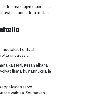
rillisten maksujen muodossa.
ikavälin suunnittelu auttaa
nitella
et muutokset ehtivät
että ja stressiä.
amanaikaisesti. Kesän aikana
 voivat lisätä kustannuksia ja
kappaleiden tarve.
vitsee vaihtaa. Seuraavan