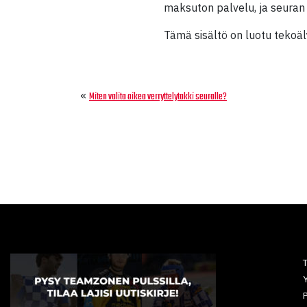
maksuton palvelu, ja seuran
Tämä sisältö on luotu tekoälyn
«
Miten valita oikea verryttelytakki seuralle?
Y
P