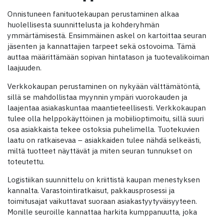
Onnistuneen fanituotekaupan perustaminen alkaa
huolellisesta suunnittelusta ja kohderyhmän
ymmärtämisestä. Ensimmäinen askel on kartoittaa seuran
jäsenten ja kannattajien tarpeet sekä ostovoima. Tämä
auttaa määrittämään sopivan hintatason ja tuotevalikoiman
laajuuden.
Verkkokaupan perustaminen on nykyään välttämätöntä,
sillä se mahdollistaa myynnin ympäri vuorokauden ja
laajentaa asiakaskuntaa maantieteellisesti. Verkkokaupan
tulee olla helppokäyttöinen ja mobiilioptimoitu, sillä suuri
osa asiakkaista tekee ostoksia puhelimella. Tuotekuvien
laatu on ratkaisevaa – asiakkaiden tulee nähdä selkeästi,
miltä tuotteet näyttävät ja miten seuran tunnukset on
toteutettu.
Logistiikan suunnittelu on kriittistä kaupan menestyksen
kannalta. Varastointiratkaisut, pakkausprosessi ja
toimitusajat vaikuttavat suoraan asiakastyytyväisyyteen.
Monille seuroille kannattaa harkita kumppanuutta, joka