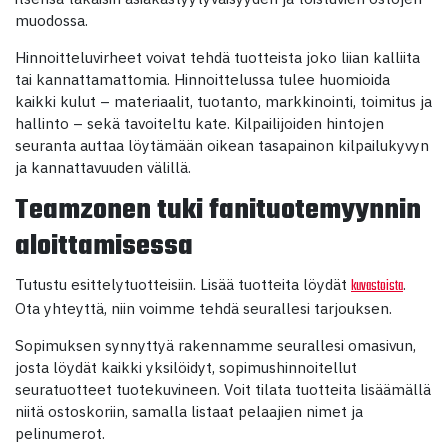
muodossa.
Hinnoitteluvirheet voivat tehdä tuotteista joko liian kalliita
tai kannattamattomia. Hinnoittelussa tulee huomioida
kaikki kulut – materiaalit, tuotanto, markkinointi, toimitus ja
hallinto – sekä tavoiteltu kate. Kilpailijoiden hintojen
seuranta auttaa löytämään oikean tasapainon kilpailukyvyn
ja kannattavuuden välillä.
Teamzonen tuki fanituotemyynnin
aloittamisessa
Tutustu esittelytuotteisiin. Lisää tuotteita löydät
.
kuvastoista
Ota yhteyttä, niin voimme tehdä seurallesi tarjouksen.
Sopimuksen synnyttyä rakennamme seurallesi omasivun,
josta löydät kaikki yksilöidyt, sopimushinnoitellut
seuratuotteet tuotekuvineen. Voit tilata tuotteita lisäämällä
niitä ostoskoriin, samalla listaat pelaajien nimet ja
pelinumerot.