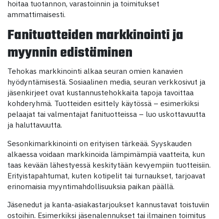
hoitaa tuotannon, varastoinnin ja toimitukset
ammattimaisesti.
Fanituotteiden markkinointi ja
myynnin edistäminen
Tehokas markkinointi alkaa seuran omien kanavien
hyödyntämisestä. Sosiaalinen media, seuran verkkosivut ja
jäsenkirjeet ovat kustannustehokkaita tapoja tavoittaa
kohderyhmä. Tuotteiden esittely käytössä – esimerkiksi
pelaajat tai valmentajat fanituotteissa – luo uskottavuutta
ja haluttavuutta.
Sesonkimarkkinointi on erityisen tärkeää. Syyskauden
alkaessa voidaan markkinoida lämpimämpiä vaatteita, kun
taas kevään lähestyessä keskitytään kevyempiin tuotteisiin.
Erityistapahtumat, kuten kotipelit tai turnaukset, tarjoavat
erinomaisia myyntimahdollisuuksia paikan päällä.
Jäsenedut ja kanta-asiakastarjoukset kannustavat toistuviin
ostoihin. Esimerkiksi jäsenalennukset tai ilmainen toimitus