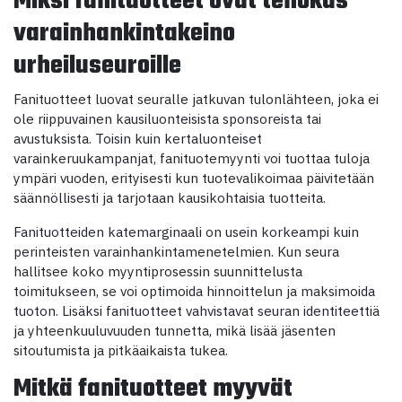
Miksi fanituotteet ovat tehokas
varainhankintakeino
urheiluseuroille
Fanituotteet luovat seuralle jatkuvan tulonlähteen, joka ei
ole riippuvainen kausiluonteisista sponsoreista tai
avustuksista. Toisin kuin kertaluonteiset
varainkeruukampanjat, fanituotemyynti voi tuottaa tuloja
ympäri vuoden, erityisesti kun tuotevalikoimaa päivitetään
säännöllisesti ja tarjotaan kausikohtaisia tuotteita.
Fanituotteiden katemarginaali on usein korkeampi kuin
perinteisten varainhankintamenetelmien. Kun seura
hallitsee koko myyntiprosessin suunnittelusta
toimitukseen, se voi optimoida hinnoittelun ja maksimoida
tuoton. Lisäksi fanituotteet vahvistavat seuran identiteettiä
ja yhteenkuuluvuuden tunnetta, mikä lisää jäsenten
sitoutumista ja pitkäaikaista tukea.
Mitkä fanituotteet myyvät