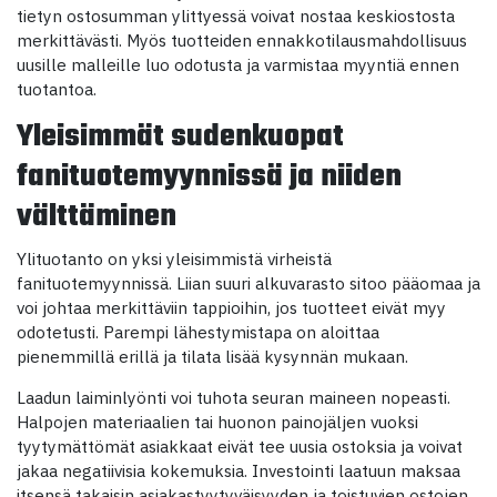
tietyn ostosumman ylittyessä voivat nostaa keskiostosta
merkittävästi. Myös tuotteiden ennakkotilausmahdollisuus
uusille malleille luo odotusta ja varmistaa myyntiä ennen
tuotantoa.
Yleisimmät sudenkuopat
fanituotemyynnissä ja niiden
välttäminen
Ylituotanto on yksi yleisimmistä virheistä
fanituotemyynnissä. Liian suuri alkuvarasto sitoo pääomaa ja
voi johtaa merkittäviin tappioihin, jos tuotteet eivät myy
odotetusti. Parempi lähestymistapa on aloittaa
pienemmillä erillä ja tilata lisää kysynnän mukaan.
Laadun laiminlyönti voi tuhota seuran maineen nopeasti.
Halpojen materiaalien tai huonon painojäljen vuoksi
tyytymättömät asiakkaat eivät tee uusia ostoksia ja voivat
jakaa negatiivisia kokemuksia. Investointi laatuun maksaa
itsensä takaisin asiakastyytyväisyyden ja toistuvien ostojen