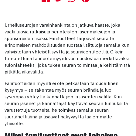
Urheiluseurojen varainhankinta on jatkuva haaste, joka
vaatii luovia ratkaisuja perinteisten jäsenmaksujen ja
sponsoreiden lisäksi. Fanituotteet tarjoavat seuralle
erinomaisen mahdollisuuden tuottaa lisätuloja samalla kun
vahvistetaan yhteisöllisyyttä ja seuraidentiteettiä. Oikein
toteutettuna fanituotemyynti voi muodostua merkittäväksi
tulonlähteeksi, joka tukee seuran toimintaa ja kehittämistä
pitkällä aikavälillä.
Fanituotteiden myynti ei ole pelkästään taloudellinen
kysymys – se rakentaa myös seuran brändiä ja luo
syvempää yhteyttä kannattajien ja jäsenten välillä. Kun
seuran jäsenet ja kannattajat käyttävät seuran tunnuksilla
varustettuja tuotteita, he toimivat samalla seuran
suurlähettiläinä ja lisäävät näkyvyyttä laajemmalle
yleisölle.