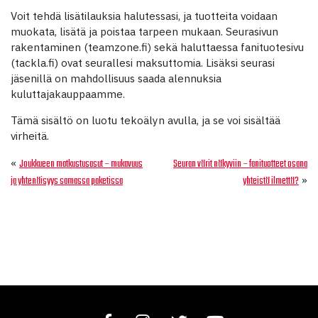
Voit tehdä lisätilauksia halutessasi, ja tuotteita voidaan
muokata, lisätä ja poistaa tarpeen mukaan. Seurasivun
rakentaminen (teamzone.fi) sekä haluttaessa fanituotesivu
(tackla.fi) ovat seurallesi maksuttomia. Lisäksi seurasi
jäsenillä on mahdollisuus saada alennuksia
kuluttajakauppaamme.
Tämä sisältö on luotu tekoälyn avulla, ja se voi sisältää
virheitä.
«
Joukkueen matkustusasut – mukavuus
Seuran värit näkyviin – fanituotteet osana
»
ja yhtenäisyys samassa paketissa
yhteistä ilmettä?