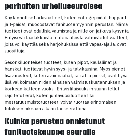
parhaiten urheiluseuroissa
Käytännölliset arkivaatteet, kuten collegepaidat, hupparit
ja t-paidat, muodostavat fanituotemyynnin perustan. Nämä
tuotteet ovat edullisia valmistaa ja niille on jatkuva kysyntä.
Erityisesti laadukkaista materiaaleista valmistetut vaatteet,
joita voi käyttää sekä harjoituksissa että vapaa-ajalla, ovat
suosittuja.
Sesonkiluonteiset tuotteet, kuten pipot, kaulaliinat ja
hanskat, tuottavat hyvin syys- ja talvikausina. Myös pienet
lisävarusteet, kuten avainnauhat, tarrat ja pinssit, ovat hyvä
lisä valikoimaan niiden alhaisen valmistuskustannuksen ja
korkean katteen vuoksi. Erityistilaisuuksiin suunnitellut
rajoitetut erät, kuten juhlavuosituotteet tai
mestaruusmuistotuotteet, voivat tuottaa erinomaisen
tuloksen oikeaan aikaan lanseerattuna.
Kuinka perustaa onnistunut
fanituotekauppa seuralle