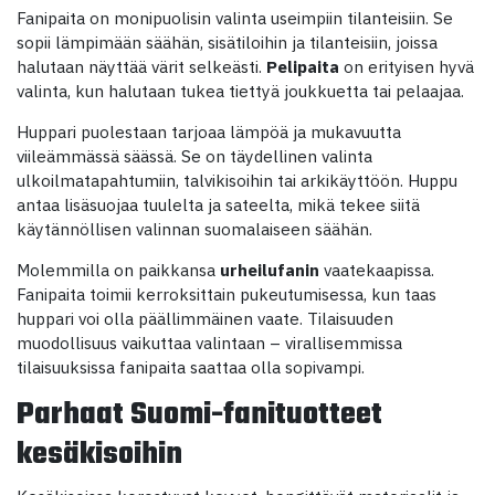
Fanipaita on monipuolisin valinta useimpiin tilanteisiin. Se
sopii lämpimään säähän, sisätiloihin ja tilanteisiin, joissa
halutaan näyttää värit selkeästi.
Pelipaita
on erityisen hyvä
valinta, kun halutaan tukea tiettyä joukkuetta tai pelaajaa.
Huppari puolestaan tarjoaa lämpöä ja mukavuutta
viileämmässä säässä. Se on täydellinen valinta
ulkoilmatapahtumiin, talvikisoihin tai arkikäyttöön. Huppu
antaa lisäsuojaa tuulelta ja sateelta, mikä tekee siitä
käytännöllisen valinnan suomalaiseen säähän.
Molemmilla on paikkansa
urheilufanin
vaatekaapissa.
Fanipaita toimii kerroksittain pukeutumisessa, kun taas
huppari voi olla päällimmäinen vaate. Tilaisuuden
muodollisuus vaikuttaa valintaan – virallisemmissa
tilaisuuksissa fanipaita saattaa olla sopivampi.
Parhaat Suomi-fanituotteet
kesäkisoihin