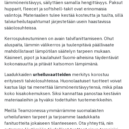
lämmöneristävyys, säilyttäen samalla hengittävyys. Paksut
hupparit, fleecet ja softshell-takit ovat erinomaisia
valintoja. Materiaalien tulee kestää kosteutta ja tuulta, sillä
talviurheilutapahtumat järjestetään usein haastavissa
sääolosuhteissa.
Kerrospukeutuminen on avain talvifanittamiseen. Ohut
aluspaita, lämmin välikerros ja tuulenpitävä päällivaate
mahdollistavat lämpötilan säätelyn tarpeen mukaan.
Käsineet, pipot ja kaulahuivit Suomi-aiheisina täydentävät
kokonaisuutta ja pitävät katsomon lämpimänä.
Laadukkaiden
urheiluvaatteiden
merkitys korostuu
erityisesti talviolosuhteissa. Huonolaatuiset tuotteet voivat
kastua läpi tai menettää lämmöneristävyytensä, mikä pilaa
koko kisakokemuksen. Siksi kannattaa panostaa kestäviin
materiaaleihin ja hyväksi todettuihin tuotemerkkeihin.
Meillä Teamzonessa ymmärrämme suomalaisten
urheilufanien tarpeet ja tarjoamme laadukkaita
fanituotteita jokaiseen tilanteeseen. Ota yhteyttä, niin