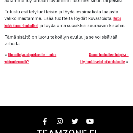
autamme löytämään täydelliset tuotteet sinun tarpeisiisi.
Tutustu esittelytuotteisiin ja löydä inspiraatiota laajasta
valikoimastamme. Lisää tuotteita löydät kuvastoista.
Katso
ja löydä oma suosikkisi seuraaviin kisoihin.
kaikki Suomi-fanituotteet
Tämä sisältö on luotu tekoälyn avulla, ja se voi sisältää
virheitä.
«
Lämmittelyasut joukkueelle – miten
Suomi-fanituotteet lahjaksi –
»
valita oikea malli?
käytännölliset ideat kiekkofanille