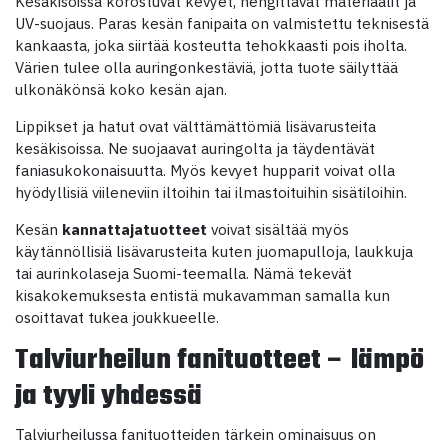
Kesäkisoissa korostuvat kevyet, hengittävät materiaalit ja
UV-suojaus. Paras kesän fanipaita on valmistettu teknisestä
kankaasta, joka siirtää kosteutta tehokkaasti pois iholta.
Värien tulee olla auringonkestäviä, jotta tuote säilyttää
ulkonäkönsä koko kesän ajan.
Lippikset ja hatut ovat välttämättömiä lisävarusteita
kesäkisoissa. Ne suojaavat auringolta ja täydentävät
faniasukokonaisuutta. Myös kevyet hupparit voivat olla
hyödyllisiä viileneviin iltoihin tai ilmastoituihin sisätiloihin.
Kesän
kannattajatuotteet
voivat sisältää myös
käytännöllisiä lisävarusteita kuten juomapulloja, laukkuja
tai aurinkolaseja Suomi-teemalla. Nämä tekevät
kisakokemuksesta entistä mukavamman samalla kun
osoittavat tukea joukkueelle.
Talviurheilun fanituotteet – lämpö
ja tyyli yhdessä
Talviurheilussa fanituotteiden tärkein ominaisuus on