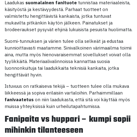
Laadukas
suomalainen fanituote
tunnistaa materiaaleista,
käsityöstä ja kestävyydestä. Parhaat tuotteet on
valmistettu hengittävistä kankaista, jotka tuntuvat
mukavilta pitkänkin käytön jälkeen. Painatukset ja
brodeeraukset pysyvät ehjinä lukuisista pesuista huolimatta.
Suomi-tunnuksen ja värien tulee olla selkeät ja edustaa
kunnioittavasti maatamme. Sinivalkoinen värimaailma toimii
aina, mutta myös hienovaraisemmat sovellukset voivat olla
tyylikkäitä. Materiaalivalinnoissa kannattaa suosia
luonnonkuituja tai laadukkaita teknisiä kankaita, jotka
hengittävät hyvin.
Istuvuus on ratkaiseva tekijä – tuotteen tulee olla mukava
liikkeessä ja sopiva erilaisiin vartaloihin. Parhaimmillaan
fanivaatetus
on niin laadukasta, että sitä voi käyttää myös
muissa yhteyksissä kuin urheilutapahtumissa.
Fanipaita vs huppari – kumpi sopii
mihinkin tilanteeseen