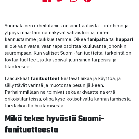
Suomalainen urheilufanius on ainutlaatuista – intohimo ja
ylpeys maastamme näkyvät vahvasti siinä, miten
kannustamme joukkueitamme. Oikea
fanipaita
tai
huppari
ei ole vain vaate, vaan tapa osoittaa kuuluvansa johonkin
suurempaan. Kun valitset Suomi-fanituotteita, tärkeintä on
löytää tuotteet, jotka sopivat juuri sinun tarpeisiisi ja
tilanteeseesi.
Laadukkaat
fanituotteet
kestävät aikaa ja käyttöä, ja
säilyttävät värinsä ja muotonsa pesun jälkeen.
Parhaimmillaan ne toimivat sekä arkivaatteina että
erikoistilanteissa, olipa kyse kotisohvalla kannustamisesta
tai stadionilla huutamisesta.
Mikä tekee hyvästä Suomi-
fanituotteesta